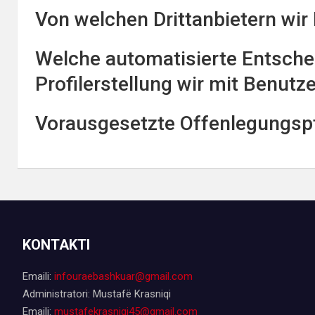
Von welchen Drittanbietern wir
Welche automatisierte Entsch
Profilerstellung wir mit Benut
Vorausgesetzte Offenlegungspfl
KONTAKTI
Emaili:
infouraebashkuar@gmail.com
Administratori: Mustafë Krasniqi
Emaili:
mustafekrasniqi45@gmail.com