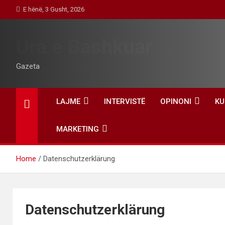
Skip
E hënë, 3 Gusht, 2026
to
content
Ura e Bashkuar
Gazeta
LAJME
INTERVISTË
OPINONI
KU
MARKETING
Home
Datenschutzerklärung
Datenschutzerklärung