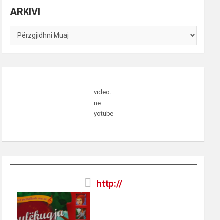
ARKIVI
ARKIVI
videot
në
yotube
http://