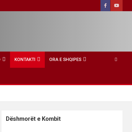
O
KONTAKTI
ORA E SHQIPES
Dëshmorët e Kombit