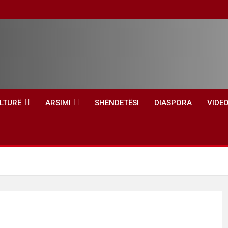
LTURË
ARSIMI
SHËNDETËSI
DIASPORA
VIDE