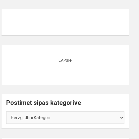
LAPSH-
I
Postimet sipas kategorive
Postimet
sipas
kategorive