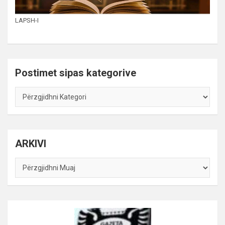
LAPSH-I
Postimet sipas kategorive
Postimet
sipas
kategorive
ARKIVI
ARKIVI