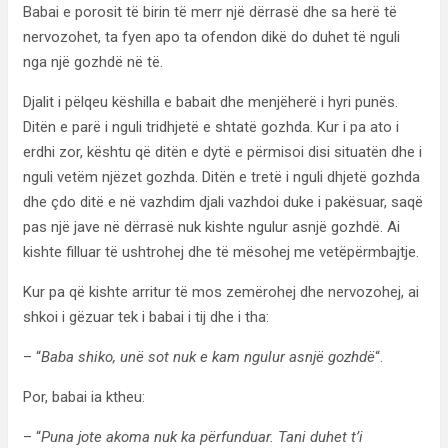
Babai e porosit të birin të merr një dërrasë dhe sa herë të
nervozohet, ta fyen apo ta ofendon dikë do duhet të nguli
nga një gozhdë në të.
Djalit i pëlqeu këshilla e babait dhe menjëherë i hyri punës.
Ditën e parë i nguli tridhjetë e shtatë gozhda. Kur i pa ato i
erdhi zor, kështu që ditën e dytë e përmisoi disi situatën dhe i
nguli vetëm njëzet gozhda. Ditën e tretë i nguli dhjetë gozhda
dhe çdo ditë e në vazhdim djali vazhdoi duke i pakësuar, saqë
pas një jave në dërrasë nuk kishte ngulur asnjë gozhdë. Ai
kishte filluar të ushtrohej dhe të mësohej me vetëpërmbajtje.
Kur pa që kishte arritur të mos zemërohej dhe nervozohej, ai
shkoi i gëzuar tek i babai i tij dhe i tha:
– “
Baba shiko, unë sot nuk e kam ngulur asnjë gozhdë
“.
Por, babai ia ktheu:
– “
Puna jote akoma nuk ka përfunduar. Tani duhet t’i