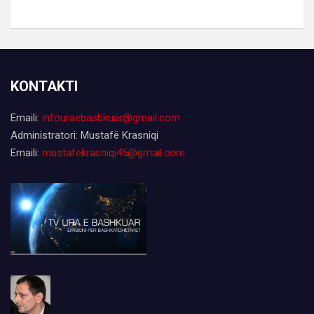
KONTAKTI
Emaili:
infouraebashkuar@gmail.com
Administratori: Mustafë Krasniqi
Emaili:
mustafekrasniqi45@gmail.com