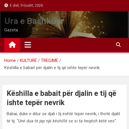
Skip
E diel, 9 Gusht, 2026
to
content
Ura e Bashkuar
Gazeta
Home
KULTURË
TREGIME
Këshilla e babait për djalin e tij që ishte tepër nevrik
Këshilla e babait për djalin e tij që
ishte tepër nevrik
Babai, duke e ditur se djali i tij është tepër nevrik, i thotë djalit
të tij: “
Unë dua të jap një këshillë se si ta heqësh këtë ves
”.