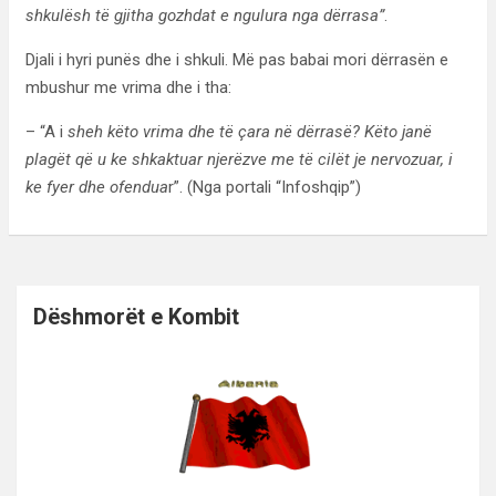
shkulësh të gjitha gozhdat e ngulura nga dërrasa”
.
Djali i hyri punës dhe i shkuli. Më pas babai mori dërrasën e
mbushur me vrima dhe i tha:
– “A i
sheh këto vrima dhe të çara në dërrasë? Këto janë
plagët që u ke shkaktuar njerëzve me të cilët je nervozuar, i
ke fyer dhe ofendua
r”. (Nga portali “Infoshqip”)
Dëshmorët e Kombit