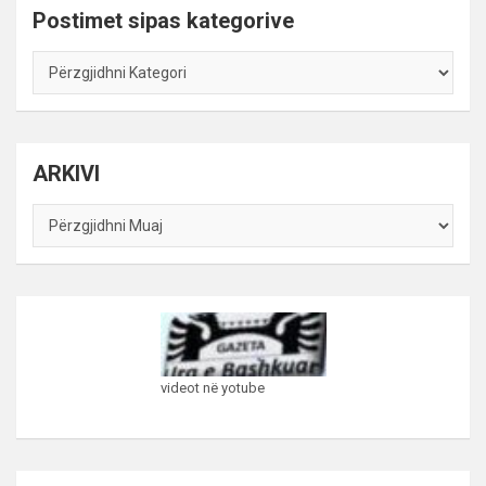
Postimet sipas kategorive
Postimet
sipas
kategorive
ARKIVI
ARKIVI
videot në yotube