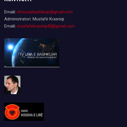
Emaili:
infouraebashkuar@gmail.com
Administratori: Mustafë Krasniqi
Emaili:
mustafekrasniqi45@gmail.com