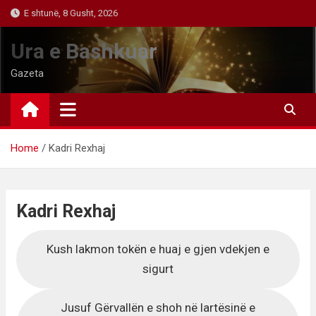
Skip
E shtunë, 8 Gusht, 2026
to
content
Ura e Bashkuar
Gazeta
Home
Kadri Rexhaj
Kadri Rexhaj
Kush lakmon tokën e huaj e gjen vdekjen e
sigurt
Jusuf Gërvallën e shoh në lartësinë e