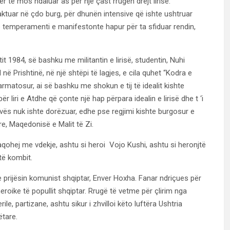
për të mos ndaluar as për një çast rrugën drejt lirisë.
kaktuar në çdo burg, për dhunën intensive që ishte ushtruar
jë temperamenti e manifestonte hapur për ta sfiduar rendin,
it 1984, së bashku me militantin e lirisë, studentin, Nuhi
në Prishtinë, në një shtëpi të lagjes, e cila quhet “Kodra e
rmatosur, ai së bashku me shokun e tij të idealit kishte
 liri e Atdhe që çonte një hap përpara idealin e lirisë dhe t ‘i
ovës nuk ishte dorëzuar, edhe pse regjimi kishte burgosur e
e, Maqedonisë e Malit të Zi.
aqohej me vdekje, ashtu si heroi Vojo Kushi, ashtu si heronjtë
të kombit.
e prijësin komunist shqiptar, Enver Hoxha. Fanar ndriçues për
 heroike të popullit shqiptar. Rrugë të vetme për çlirim nga
e, partizane, ashtu sikur i zhvilloi këto luftëra Ushtria
ëtare.