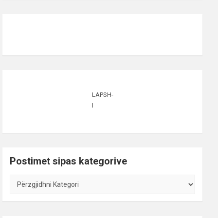
LAPSH-
I
Postimet sipas kategorive
Postimet
sipas
kategorive