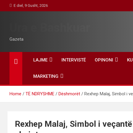
Skip
E diel, 9 Gusht, 2026
to
content
Ura e Bashkuar
Gazeta
LAJME
INTERVISTË
OPINONI
KU
MARKETING
Home
TË NDRYSHME
Dëshmorët
Rexhep Malaj, Simbol i ve
Rexhep Malaj, Simbol i veçantë 