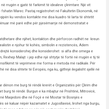
ë rrugën e gjatë të farkimit të idealeve çlirimtare. Një vit
 fshatin Marec. Pastaj regjistrohet në Fakultetin Ekonomik, në
hqipëri ku vendos kontakte me disa kuadro të larta të shtetit
hte dënuar më parë edhe për pjesëmarrje në demonstratat e
 atdhetare dhe njihet, kontakton dhe përforcon radhët ne kreun
alistin e njohur të kohës, simbolin e rezistencës, Adem
e të drejtë konsiderohej dhe konsiderohet si alfa dhe omega e
Rexhep Malajt i jep edhe një shtytje të fortë në rrugën e tij të
tensifikimit të veprimeve me forma e metoda më radikale. Për
ë në disa shtete të Evropës, nga ku, gjithnjë ilegalisht sjellë në
uar dënon me burg të rëndë krerët e Organizatës për Çlirim dhe
 burg të rëndë. Burgun e ka mbajtur në Prishtinë, Mitrovicë,
pit në Maqedoni dhe në Foçë e në Mostar të Bosnjës e
ës së kaluar nëpër kazamatet e Jugosllavisë, lirohet nga burgu,