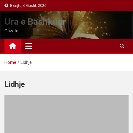
Skip
E enjte, 6 Gusht, 2026
to
content
Ura e Bashkuar
Gazeta
Home
Lidhje
Lidhje