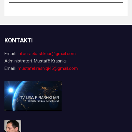
KONTAKTI
Emaili:
infouraebashkuar@gmail.com
Administratori: Mustafë Krasniqi
Emaili:
mustafekrasniqi45@gmail.com