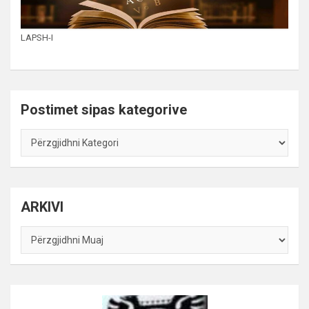
LAPSH-I
Postimet sipas kategorive
Postimet
sipas
kategorive
ARKIVI
ARKIVI