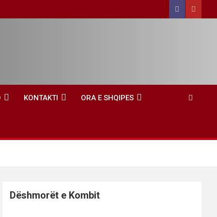
O
KONTAKTI
ORA E SHQIPES
Dëshmorët e Kombit