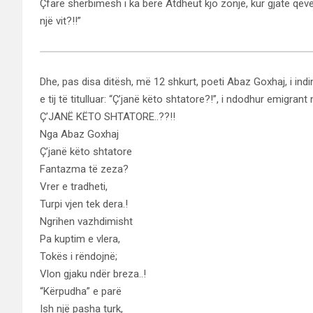
Çfarë shërbimesh i ka bërë Atdheut kjo zonjë, kur gjatë qeve
një vit?!!”
Dhe, pas disa ditësh, më 12 shkurt, poeti Abaz Goxhaj, i indin
e tij të titulluar: “Ç’janë këto shtatore?!”, i ndodhur emigrant
Ç’JANË KËTO SHTATORE..??!!
Nga Abaz Goxhaj
Ç’janë këto shtatore
Fantazma të zeza?
Vrer e tradheti,
Turpi vjen tek dera.!
Ngrihen vazhdimisht
Pa kuptim e vlera,
Tokës i rëndojnë;
Vlon gjaku ndër breza..!
“Kërpudha” e parë
Ish një pasha turk,