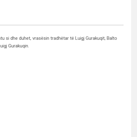
u si dhe duhet, vrasësin tradhëtar të Luigj Gurakuqit, Balto
uigj Gurakuqin.