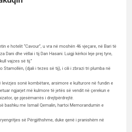
in e hotelit “Cavour”, u vra në moshën 46 vjeçare, në Bari të
za Dani dhe vëllai i tij Dan Hasani. Luigji kërkoi leje prej tyre,
ll vajzes së tij.”
Stamollën, (djali i tezes së tij), i cili i zbrazi tri plumba në
ë levizjes sonë kombëtare, arsimore e kulturore në fundin e
jetuar ngjarjet më kulmore të jetës së vendit në çerekun e
izator, qe pjesëmarrës i drejtpërdrejtë.
e, së bashku me Ismail Qemalin, hartoi Memorandumin e
 Kryengritjes së Përgjithshme, duke qenë i pranishëm në