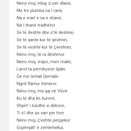
Nëno moj, mbaj zi për vllanë,
Me tre plumba na I ranë,
Na e vran’ e na e shanë,
Na I thanë tradhëtor.
Se të deshte dhe s’të deshnin,
Se të qante kur të qeshnin,
Se të veshte kur të çveshnin,
Nëno moj, të ra dëshmor.
Nëno moj, vrapo, merr malin,
Larot ta përmbysnë djalin,
Që me Ismail Qemalin
Ngriti flamur trimëror.
Nëno moj, ma qaj në Vlorë
Ku të dha liri, kurorë,
Shpirt’ i bardhë si dëborë;
Ti s’i dhe as varr për horr.
Nëno moj, ç’është përpjekur
Gojëmjalt’ e zemërhekur,