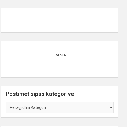
LAPSH-
I
Postimet sipas kategorive
Postimet
sipas
kategorive