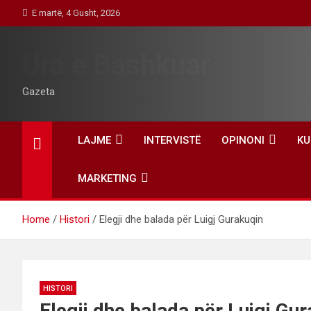
Skip
E martë, 4 Gusht, 2026
to
content
Ura e Bashkuar
Gazeta
LAJME
INTERVISTË
OPINONI
KU
MARKETING
Home
Histori
Elegji dhe balada për Luigj Gurakuqin
HISTORI
Elegji dhe balada për Luigj Gu