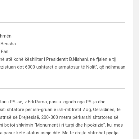
dihmën
i Berisha
, Fan
në atë kohë këshilltar i Presidentit B.Nishani, në fjalën e tij
u rezistuan dot 6000 ushtarët e armatosur të Nolit”, që ndihmuan
tari i PS-së, z.Edi Rama, pasi u zgjodh nga PS-ja dhe
iti shtatore për ish-gruan e ish-mbtretit Zog, Geraldinës, të
istrisë së Drejtësisë, 200-300 metra përkarshi shtatores së
 botoi shkrimin “Monument i ri turpi dhe hipokrizie”, ku, mes
a pasur këtë status asnjë ditë. Me të drejtë shtrohet pyetja: