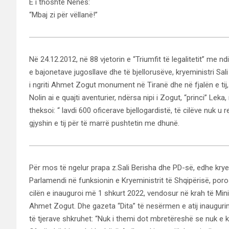
E i thoshte Nënës:
“Mbaj zi për vëllanë!”
Në 24.12.2012, në 88 vjetorin e “Triumfit të legalitetit” me n
e bajonetave jugosllave dhe të bjellorusëve, kryeministri Sal
i ngriti Ahmet Zogut monument në Tiranë dhe në fjalën e tij
Nolin ai e quajti aventurier, ndërsa nipi i Zogut, “princi” Leka, 
theksoi: “ lavdi 600 oficerave bjellogardistë, të cilëve nuk 
gjyshin e tij për të marrë pushtetin me dhunë.
Për mos të ngelur prapa z.Sali Berisha dhe PD-së, edhe krye
Parlamendi në funksionin e Kryeministrit të Shqipërisë, poros
cilën e inauguroi më 1 shkurt 2022, vendosur në krah të Min
Ahmet Zogut. Dhe gazeta “Dita” të nesërmen e atij inaugurimi
të tjerave shkruhet: “Nuk i themi dot mbretëreshë se nuk e k