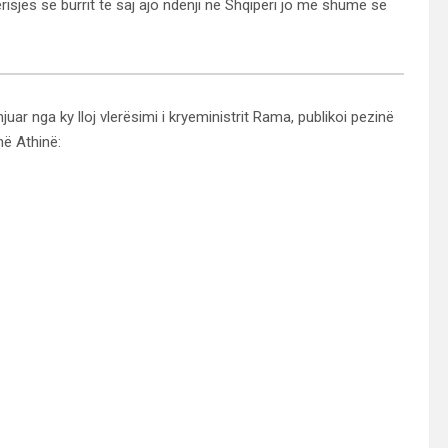
risjes së burrit të saj ajo ndenji në Shqipëri jo më shumë se
juar nga ky lloj vlerësimi i kryeministrit Rama, publikoi pezinë
 në Athinë: