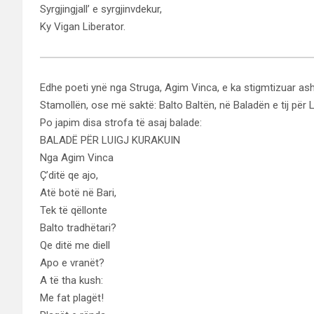
Syrgjingjall’ e syrgjinvdekur,
Ky Vigan Liberator.
Edhe poeti ynë nga Struga, Agim Vinca, e ka stigmtizuar asht
Stamollën, ose më saktë: Balto Baltën, në Baladën e tij për L
Po japim disa strofa të asaj balade:
BALADË PËR LUIGJ KURAKUIN
Nga Agim Vinca
Ç’ditë qe ajo,
Atë botë në Bari,
Tek të qëllonte
Balto tradhëtari?
Qe ditë me diell
Apo e vranët?
A të tha kush:
Me fat plagët!