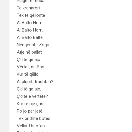
Plagët e rënda
Te kraharori,
Tek të qëllonte
Ai Balto Horri.
Ai Balto Horri,
Ai Balto Baltë.
Nënqeshte Zogu
Atje në pallat
Ç’ditë qe ajo
Vërtet, në Bari
Kur të qëlloi
Ai plumb tradhtari?
Ç’ditë qe ajo,
Ç’ditë e vërtetë?
Kur re një çast
Po jo për jetë.
Tek bridhte botës
Vëllai Theofan