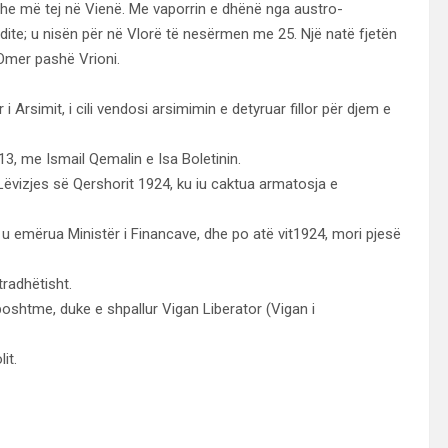
dhe më tej në Vienë. Me vaporrin e dhënë nga austro-
ite; u nisën për në Vlorë të nesërmen me 25. Një natë fjetën
 Omer pashë Vrioni.
Arsimit, i cili vendosi arsimimin e detyruar fillor për djem e
, me Ismail Qemalin e Isa Boletinin.
Lëvizjes së Qershorit 1924, ku iu caktua armatosja e
 u emërua Ministër i Financave, dhe po atë vit1924, mori pjesë
tradhëtisht.
poshtme, duke e shpallur Vigan Liberator (Vigan i
it.