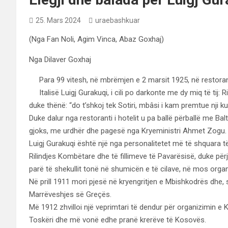
25. Mars 2024
uraebashkuar
(Nga Fan Noli, Agim Vinca, Abaz Goxhaj)
Nga Dilaver Goxhaj
Para 99 vitesh, në mbrëmjen e 2 marsit 1925, në restorant
Italisë Luigj Gurakuqi, i cili po darkonte me dy miq të tij: Ri
duke thënë: “do t’shkoj tek Sotiri, mbâsi i kam premtue nji kuku
Duke dalur nga restoranti i hotelit u pa ballë përballë me Balto 
gjoks, me urdhër dhe pagesë nga Kryeministri Ahmet Zogu.
Luigj Gurakuqi është një nga personalitetet më të shquara t
Rilindjes Kombëtare dhe të fillimeve të Pavarësisë, duke për
parë të shekullit tonë në shumicën e të cilave, në mos organ
Në prill 1911 mori pjesë në kryengritjen e Mbishkodrës dh
Marrëveshjes së Greçës.
Më 1912 zhvilloi një veprimtari të dendur për organizimin e
Toskëri dhe më vonë edhe pranë krerëve të Kosovës.