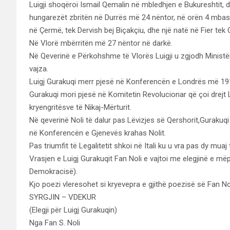
Luigji shoqëroi Ismail Qemalin në mbledhjen e Bukureshtit, 
hungarezët zbritën në Durrës më 24 nëntor, në orën 4 mbasd
në Çermë, tek Dervish bej Biçakçiu, dhe një natë në Fier tek
Në Vlorë mbërritën më 27 nëntor në darkë.
Në Qeverinë e Përkohshme të Vlorës Luigji u zgjodh Ministër i 
vajza.
Luigj Gurakuqi merr pjesë në Konferencën e Londrës më 1913
Gurakuqi mori pjesë në Komitetin Revolucionar që çoi drejt 
kryengritësve të Nikaj-Mërturit.
Në qeverinë Noli të dalur pas Lëvizjes së Qershorit,Gurakuqi
në Konferencën e Gjenevës krahas Nolit.
Pas triumfit të Legalitetit shkoi në Itali ku u vra pas dy muaj 
Vrasjen e Luigj Gurakuqit Fan Noli e vajtoi me elegjinë e më
Demokracisë).
Kjo poezi vleresohet si kryevepra e gjithë poezisë së Fan Nol
SYRGJIN – VDEKUR
(Elegji për Luigj Gurakuqin)
Nga Fan S. Noli