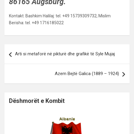
86165 Augsburg.
Kontakt: Bashkim Halilaj: tel. +49 15739309732; Mislim
Berisha: tel. +49 1716185022
Lëvizje
Arti si metaforë në pikturë dhe grafikë të Syle Mujaj
te
postimet
Azem Bejtë Galica (1889 – 1924)
Dëshmorët e Kombit