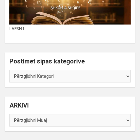
LAPSH-I
Postimet sipas kategorive
Postimet
sipas
kategorive
ARKIVI
ARKIVI