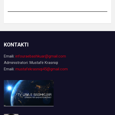
KONTAKTI
Emaili:
infouraebashkuar@gmail.com
Administratori: Mustafë Krasniqi
Emaili:
mustafekrasniqi45@gmail.com