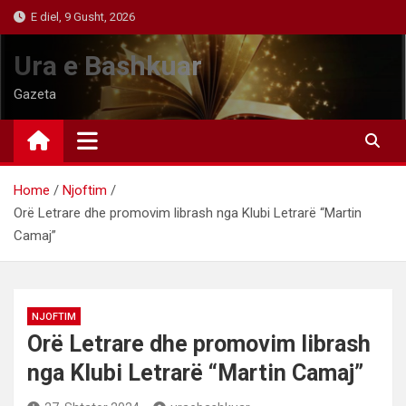
Skip
E diel, 9 Gusht, 2026
to
content
Ura e Bashkuar
Gazeta
Home
Njoftim
Orë Letrare dhe promovim librash nga Klubi Letrarë “Martin
Camaj”
NJOFTIM
Orë Letrare dhe promovim librash
nga Klubi Letrarë “Martin Camaj”