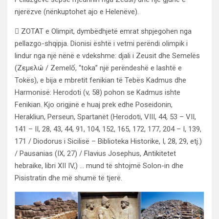
njerëzve (nënkuptohet ajo e Helenëve).
 ZOTAT e Olimpit, dymbëdhjetë emrat shpjegohen nga
pellazgo-shqipja. Dionisi është i vetmi perëndi olimpik i
lindur nga një nënë e vdekshme: djali i Zeusit dhe Semelës
(Ζεμελώ / Zemelố, “toka” një perëndeshë e lashtë e
Tokës), e bija e mbretit fenikian të Tebës Kadmus dhe
Harmonisë: Herodoti (v, 58) pohon se Kadmus ishte
Fenikian. Kjo origjinë e huaj prek edhe Poseidonin,
Herakliun, Perseun, Spartanët (Herodoti, VIII, 44, 53 – VII,
141 – II, 28, 43, 44, 91, 104, 152, 165, 172, 177, 204 – I, 139,
171 / Diodorus i Sicilisë – Biblioteka Historike, I, 28, 29, etj.)
/ Pausanias (IX, 27) / Flavius Josephus, Antikitetet
hebraike, libri XII IV,) … mund të shtojmë Solon-in dhe
Pisistratin dhe më shumë të tjerë.