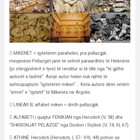
 MIKENËT = qytetërim parahelen, pra pellazgjik…
meqenëse Pellazgët janë të vetmit paraardhës të Helenëve
(jo stërgjyshërit e tyre) të renditur si të tillë nga “të gjithë
autorët e lashtë”. Asnjë autor helen nuk njihte të
ashtuquajturin “qytetërim miken” … Këta autorë dinin vetëm
“emrin” e “qytetit” të Mikenës në Argolis.
 LINEAR B, alfabet miken = dmth pellazgjik.
 ALFABETI i quajtur FENIKIAN nga Herodoti (V, 58) dhe
“SHKRONJAT PELAZGE” nga Diodori i Siçilisë (V, 74; III, 67).
 ATHINË: Herodoti (Herodoti, I, 57- VIII, 44) pohon se