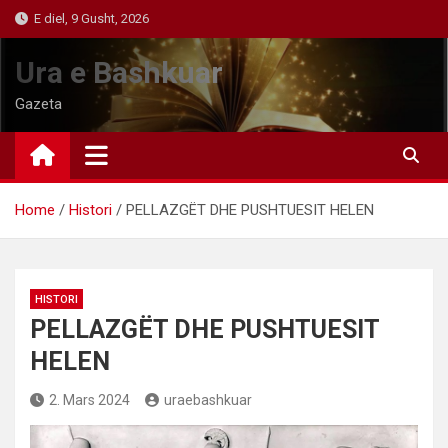
Skip
E diel, 9 Gusht, 2026
to
content
Ura e Bashkuar
Gazeta
Home
Histori
PELLAZGËT DHE PUSHTUESIT HELEN
HISTORI
PELLAZGËT DHE PUSHTUESIT
HELEN
2. Mars 2024
uraebashkuar