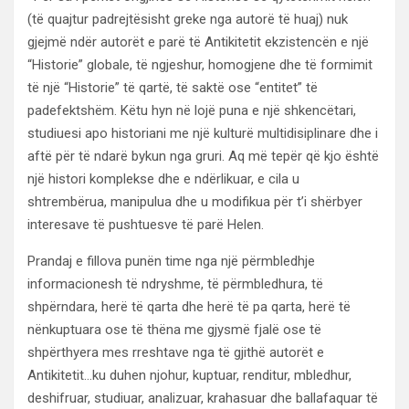
(të quajtur padrejtësisht greke nga autorë të huaj) nuk
gjejmë ndër autorët e parë të Antikitetit ekzistencën e një
“Historie” globale, të ngjeshur, homogjene dhe të formimit
të një “Historie” të qartë, të saktë ose “entitet” të
padefektshëm. Këtu hyn në lojë puna e një shkencëtari,
studiuesi apo historiani me një kulturë multidisiplinare dhe i
aftë për të ndarë bykun nga gruri. Aq më tepër që kjo është
një histori komplekse dhe e ndërlikuar, e cila u
shtrembërua, manipulua dhe u modifikua për t’i shërbyer
interesave të pushtuesve të parë Helen.
Prandaj e fillova punën time nga një përmbledhje
informacionesh të ndryshme, të përmbledhura, të
shpërndara, herë të qarta dhe herë të pa qarta, herë të
nënkuptuara ose të thëna me gjysmë fjalë ose të
shpërthyera mes rreshtave nga të gjithë autorët e
Antikitetit…ku duhen njohur, kuptuar, renditur, mbledhur,
deshifruar, studiuar, analizuar, krahasuar dhe ballafaquar të