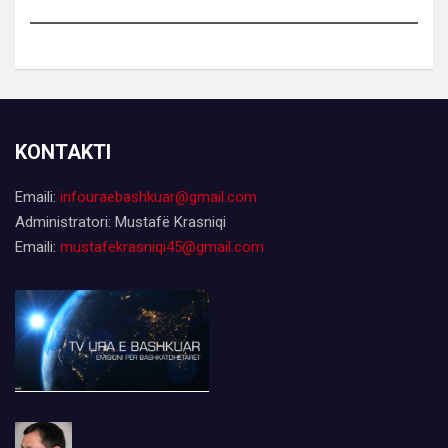
KONTAKTI
Emaili:
infouraebashkuar@gmail.com
Administratori: Mustafë Krasniqi
Emaili:
mustafekrasniqi45@gmail.com