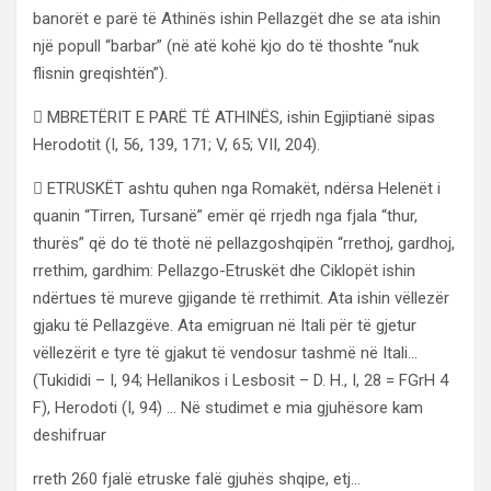
banorët e parë të Athinës ishin Pellazgët dhe se ata ishin
një popull “barbar” (në atë kohë kjo do të thoshte “nuk
flisnin greqishtën”).
 MBRETËRIT E PARË TË ATHINËS, ishin Egjiptianë sipas
Herodotit (I, 56, 139, 171; V, 65; VII, 204).
 ETRUSKËT ashtu quhen nga Romakët, ndërsa Helenët i
quanin “Tirren, Tursanë” emër që rrjedh nga fjala “thur,
thurës” që do të thotë në pellazgoshqipën “rrethoj, gardhoj,
rrethim, gardhim: Pellazgo-Etruskët dhe Ciklopët ishin
ndërtues të mureve gjigande të rrethimit. Ata ishin vëllezër
gjaku të Pellazgëve. Ata emigruan në Itali për të gjetur
vëllezërit e tyre të gjakut të vendosur tashmë në Itali…
(Tukididi – I, 94; Hellanikos i Lesbosit – D. H., I, 28 = FGrH 4
F), Herodoti (I, 94) … Në studimet e mia gjuhësore kam
deshifruar
rreth 260 fjalë etruske falë gjuhës shqipe, etj…