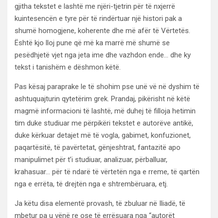
gjitha tekstet e lashtë me njëri-tjetrin për të nxjerrë
kuintesencën e tyre për të rindërtuar një histori pak a
shumë homogjene, koherente dhe më afër të Vërtetës.
Është kjo lloj pune që më ka marrë më shumë se
pesëdhjetë vjet nga jeta ime dhe vazhdon ende… dhe ky
tekst i tanishëm e dëshmon këtë.
Pas kësaj paraprake le të shohim pse unë vë në dyshim të
ashtuquajturin qytetërim grek. Prandaj, pikërisht në këtë
magmë informacioni të lashtë, më duhej të filloja hetimin
tim duke studiuar me përpikëri tekstet e autorëve antikë,
duke kërkuar detajet më të vogla, gabimet, konfuzionet,
paqartësitë, të pavërtetat, gënjeshtrat, fantazitë apo
manipulimet për t’i studiuar, analizuar, përballuar,
krahasuar… për të ndarë të vërtetën nga e rreme, të qartën
nga e errëta, të drejtën nga e shtrembëruara, etj.
Ja këtu disa elementë provash, të zbuluar në Iliadë, të
mbetur pa u vënë re ose të errësuara nga “autorët