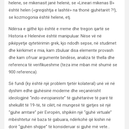
helene, se mikenasit janë helenë, se «Lineari mikenas B»
është helen («greqishtja e lashtë» na thonë gjuhëtarët ?!),
se kozmogonia është helene, etj.
Ndërsa e gjithë kjo është e rreme dhe tregon qartë se
Historia e Helenëve është manipuluar. Nëse vë në
pikëpyetje qytetërimin grek, kjo ndodh sepse, në studimet
dhe kërkimet e mia, kam zbuluar disa elemente provash
dhe kam ofruar argumente bindëse, analiza të thella dhe
referenca të verifikueshme (teza ime mban më shumë se
900 referenca).
Së fundi (ky është një problem tjetër kolateral) unë vë në
dyshim edhe gjuhësinë moderne dhe veçanërisht
ideologjinë “indo-evropianiste” të gjuhëtarëve të parë të
shekullit të 19-të, të cilët, në mungesë të gjetjes së një
“gjuhe amtare” për Evropën, shpikën një “gjuhë virtuale”
mbështetur në baza të gabuara, ndërkohë që kishin në
dorë “gjuhën shqipe” të konsideruar si gjuhë më vete…