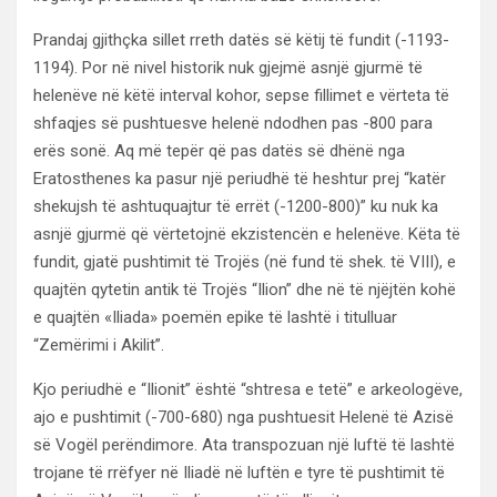
Prandaj gjithçka sillet rreth datës së këtij të fundit (-1193-
1194). Por në nivel historik nuk gjejmë asnjë gjurmë të
helenëve në këtë interval kohor, sepse fillimet e vërteta të
shfaqjes së pushtuesve helenë ndodhen pas -800 para
erës sonë. Aq më tepër që pas datës së dhënë nga
Eratosthenes ka pasur një periudhë të heshtur prej “katër
shekujsh të ashtuquajtur të errët (-1200-800)” ku nuk ka
asnjë gjurmë që vërtetojnë ekzistencën e helenëve. Këta të
fundit, gjatë pushtimit të Trojës (në fund të shek. të VIII), e
quajtën qytetin antik të Trojës “Ilion” dhe në të njëjtën kohë
e quajtën «Iliada» poemën epike të lashtë i titulluar
“Zemërimi i Akilit”.
Kjo periudhë e “Ilionit” është “shtresa e tetë” e arkeologëve,
ajo e pushtimit (-700-680) nga pushtuesit Helenë të Azisë
së Vogël perëndimore. Ata transpozuan një luftë të lashtë
trojane të rrëfyer në Iliadë në luftën e tyre të pushtimit të