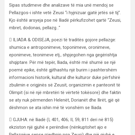
Sipas studimeve dhe analizave të mia unë mendoj se
Pellazgos-i ishte vetë Zeusi “i hyjnizuar gjatë jetës së tij”.
Kjo është arsyeja pse në Iliadë përkufizohet qartë “Zeusi,
mbret, dodonas, pellazg…”
 ILIADA & ODISEJA, poezi të traditës gojore pellazge:
shumica e antroponimeve, toponimeve, oronimeve,
eponimeve, teonimeve etj., shpjegohen nga gegërishtja
shqiptare. Për më tepër, Iliada, është më shumë se një
poemë epike, është gjithashtu një burim i pashtershëm
informacioni historik, kultural dhe kulturor duke përfshirë
zbulimin e origjinës së Zeusit, organizimin e panteonit të
Olimpit (si në një mbretëri të vërtetë tokësore) dhe faktin
se aty nuk përmenden Helenët, Dorianët dhe Ilirët, gjë që
dëshmon se ata ishin më të vonshëm se Iliada.
 GJUHA: në Iliadë (I, 401, 406; II, 59, 811 deri në 815)
ekziston një gjuhë e perëndive (nënkuptohet ajo e
Pellazgëve sepse rrjedhnin nga Zeusi) dhe një gjuhë e