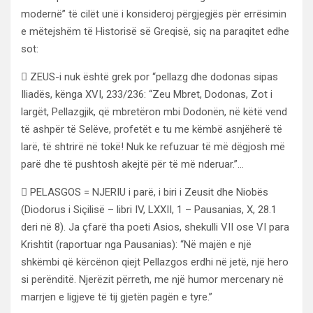
modernë” të cilët unë i konsideroj përgjegjës për errësimin
e mëtejshëm të Historisë së Greqisë, siç na paraqitet edhe
sot:
 ZEUS-i nuk është grek por “pellazg dhe dodonas sipas
Iliadës, kënga XVI, 233/236: “Zeu Mbret, Dodonas, Zot i
largët, Pellazgjik, që mbretëron mbi Dodonën, në këtë vend
të ashpër të Selëve, profetët e tu me këmbë asnjëherë të
larë, të shtrirë në tokë! Nuk ke refuzuar të më dëgjosh më
parë dhe të pushtosh akejtë për të më nderuar.”…
 PELASGOS = NJERIU i parë, i biri i Zeusit dhe Niobës
(Diodorus i Siçilisë – libri IV, LXXII, 1 – Pausanias, X, 28.1
deri në 8). Ja çfarë tha poeti Asios, shekulli VII ose VI para
Krishtit (raportuar nga Pausanias): “Në majën e një
shkëmbi që kërcënon qiejt Pellazgos erdhi në jetë, një hero
si perënditë. Njerëzit përreth, me një humor mercenary në
marrjen e ligjeve të tij gjetën pagën e tyre.”