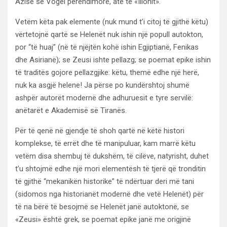
Azisë së Vogël perëndimore, atë të «Ilionit».
Vetëm këta pak elemente (nuk mund t’i citoj të gjithë këtu)
vërtetojnë qartë se Helenët nuk ishin një popull autokton,
por “të huaj” (në të njëjtën kohë ishin Egjiptianë, Fenikas
dhe Asirianë); se Zeusi ishte pellazg; se poemat epike ishin
të traditës gojore pellazgjike: këtu, themë edhe një herë,
nuk ka asgjë helene! Ja përse po kundërshtoj shumë
ashpër autorët modernë dhe adhuruesit e tyre servilë:
anëtarët e Akademisë së Tiranës.
Për të qenë në gjendje të shoh qartë në këtë histori
komplekse, të errët dhe të manipuluar, kam marrë këtu
vetëm disa shembuj të dukshëm, të cilëve, natyrisht, duhet
t’u shtojmë edhe një mori elementësh të tjerë që tronditin
të gjithë “mekanikën historike” të ndërtuar deri më tani
(sidomos nga historianët modernë dhe vetë Helenët) për
të na bërë të besojmë se Helenët janë autoktonë, se
«Zeusi» është grek, se poemat epike janë me origjinë