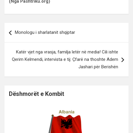
(Nga Pashtriku.org)
Lëvizje
Monologu i sharlatanit shqiptar
te
postimet
Katër vjet nga vrasja, familja letër në media! Cili ishte
Qerim Kelmendi, intervista e tij: Çfarë na thoshte Adem
Jashari për Berishën
Dëshmorët e Kombit