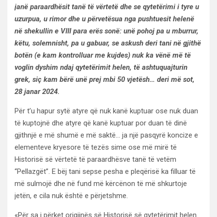
janë paraardhësit tanë të vërtetë dhe se qytetërimi i tyre u
uzurpua, u rimor dhe u përvetësua nga pushtuesit helenë
në shekullin e VIII para erës sonë: unë pohoj pa u mburrur,
këtu, solemnisht, pa u gabuar, se askush deri tani në gjithë
botën (e kam kontrolluar me kujdes) nuk ka vënë më të
voglin dyshim ndaj qytetërimit helen, të ashtuquajturin
grek, siç kam bërë unë prej mbi 50 vjetësh… deri më sot,
28 janar 2024.
Për t’u hapur sytë atyre që nuk kanë kuptuar ose nuk duan
të kuptojnë dhe atyre që kanë kuptuar por duan të dinë
gjithnjë e më shumë e më saktë… ja një pasqyrë koncize e
elementeve kryesore të tezës sime ose më mirë të
Historisë së vërtetë të paraardhësve tanë të vetëm
“Pellazgët”. E bëj tani sepse pesha e pleqërisë ka filluar të
më sulmojë dhe në fund më kërcënon të më shkurtoje
jetën, e cila nuk është e përjetshme.
«Për sa i përket origjinës së Historisë së qytetërimit helen