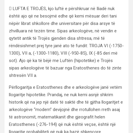
 LUFTA E TROJËS, kjo luftë e përshkruar në Iliadë nuk
është ajo që ne besojmë edhe që kemi mësuar deri tani
nëpër librat shkollore dhe universitare për disa arsye të
zhvilluara në tezën time. Sipas arkeologëve, në vendin e
qytetit antik të Trojës gjenden disa shtresa, më të
rëndësishmet prej tyre janë ato të fundit: TROJA VI (-1750-
1300), VII a, (-1300-1180), VIII (-950-85), IX (-85 deri më
sot). Ajo që ka të bëjë me Luftën (hipotetike) e Trojës
sipas arkeologëve të bazuar nga Eratosthenes do të zinte
shtresën VII a.
Përllogaritja e Eratosthenes dhe e arkeologëve janë vetëm
llogaritje hipotetike. Prandaj, ne nuk kemi asnjë shkrim
historik që na jep një datë të saktë dhe të gjitha llogaritjet e
arkeologëve “modern” devijojnë dhe rrotullohen rreth asaj
të astronomit, matematikanit dhe gjeografit helen
Eratosthenes (-276-194) që nuk është veçse, është një
llogaritje probabiliteti që nuk ka bazë shkencore.