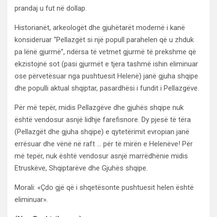
prandaj u fut në dollap.
Historianët, arkeologët dhe gjuhëtarët modernë i kanë
konsideruar “Pellazgët si një popull parahelen që u zhduk
pa lënë gjurmë”, ndërsa të vetmet gjurmë të prekshme që
ekzistojnë sot (pasi gjurmët e tjera tashmë ishin eliminuar
ose përvetësuar nga pushtuesit Helenë) janë gjuha shqipe
dhe populli aktual shqiptar, pasardhësi i fundit i Pellazgëve.
Për më tepër, midis Pellazgëve dhe gjuhës shqipe nuk
është vendosur asnjë lidhje farefisnore. Dy pjesë të tëra
(Pellazgët dhe gjuha shqipe) e qytetërimit evropian janë
errësuar dhe vënë në raft … për të mirën e Helenëve! Për
më tepër, nuk është vendosur asnjë marrëdhënie midis
Etruskëve, Shqiptarëve dhe Gjuhës shqipe.
Morali: «Çdo gjë që i shqetësonte pushtuesit helen është
eliminuar».