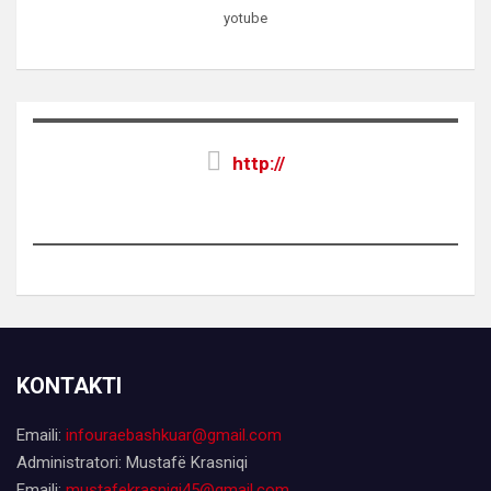
yotube
http://
KONTAKTI
Emaili:
infouraebashkuar@gmail.com
Administratori: Mustafë Krasniqi
Emaili:
mustafekrasniqi45@gmail.com