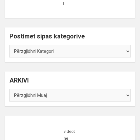
I
Postimet sipas kategorive
Postimet
sipas
kategorive
ARKIVI
ARKIVI
videot
në