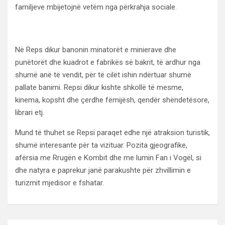
familjeve mbijetojnë vetëm nga përkrahja sociale.
Në Reps dikur banonin minatorët e minierave dhe
punëtorët dhe kuadrot e fabrikës së bakrit, të ardhur nga
shumë anë të vendit, për të cilët ishin ndërtuar shumë
pallate banimi. Repsi dikur kishte shkollë të mesme,
kinema, kopsht dhe çerdhe fëmijësh, qendër shëndetësore,
librari etj.
Mund të thuhet se Repsi paraqet edhe një atraksion turistik,
shumë interesante për ta vizituar. Pozita gjeografike,
afërsia me Rrugën e Kombit dhe me lumin Fan i Vogël, si
dhe natyra e paprekur janë parakushte për zhvillimin e
turizmit mjedisor e fshatar.