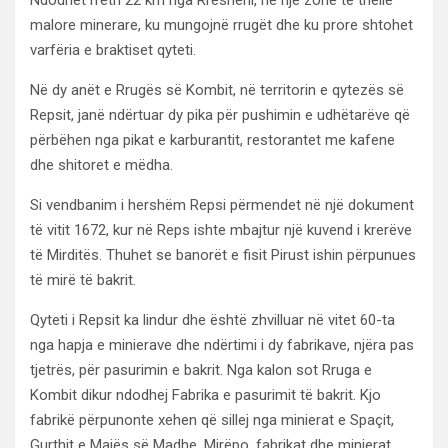
Ndodhet rreth 22 km nga Rrësheni, në një zonë të thellë
malore minerare, ku mungojnë rrugët dhe ku prore shtohet
varfëria e braktiset qyteti.
Në dy anët e Rrugës së Kombit, në territorin e qytezës së
Repsit, janë ndërtuar dy pika për pushimin e udhëtarëve që
përbëhen nga pikat e karburantit, restorantet me kafene
dhe shitoret e mëdha.
Si vendbanim i hershëm Repsi përmendet në një dokument
të vitit 1672, kur në Reps ishte mbajtur një kuvend i krerëve
të Mirditës. Thuhet se banorët e fisit Pirust ishin përpunues
të mirë të bakrit.
Qyteti i Repsit ka lindur dhe është zhvilluar në vitet 60-ta
nga hapja e minierave dhe ndërtimi i dy fabrikave, njëra pas
tjetrës, për pasurimin e bakrit. Nga kalon sot Rruga e
Kombit dikur ndodhej Fabrika e pasurimit të bakrit. Kjo
fabrikë përpunonte xehen që sillej nga minierat e Spaçit,
Gurthit e Majës së Madhe. Mirëpo, fabrikat dhe minierat