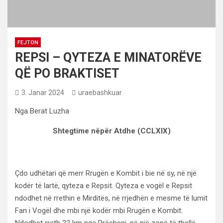
FEJTON
REPSI – QYTEZA E MINATORËVE
QË PO BRAKTISET
3. Janar 2024
uraebashkuar
Nga Berat Luzha
Shtegtime nëpër Atdhe (CCLXIX)
Çdo udhëtari që merr Rrugën e Kombit i bie në sy, në një
kodër të lartë, qyteza e Repsit. Qyteza e vogël e Repsit
ndodhet në rrethin e Mirditës, në rrjedhën e mesme të lumit
Fan i Vogël dhe mbi një kodër mbi Rrugën e Kombit.