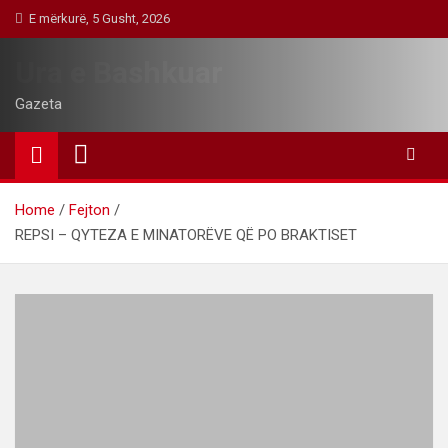
Skip
E mërkurë, 5 Gusht, 2026
to
content
Ura e Bashkuar
Gazeta
Home
Fejton
REPSI – QYTEZA E MINATORËVE QË PO BRAKTISET