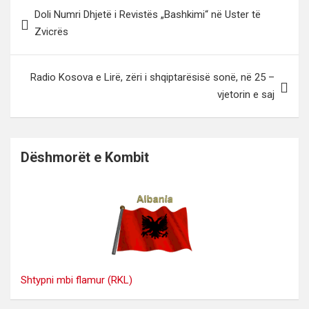
Lëvizje
Doli Numri Dhjetë i Revistës „Bashkimi“ në Uster të
te
Zvicrës
postimet
Radio Kosova e Lirë, zëri i shqiptarësisë sonë, në 25 –
vjetorin e saj
Dëshmorët e Kombit
Shtypni mbi flamur (RKL)