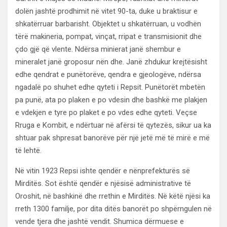
dolën jashtë prodhimit në vitet 90-ta, duke u braktisur e
shkatërruar barbarisht. Objektet u shkatërruan, u vodhën
tërë makineria, pompat, vinçat, rripat e transmisionit dhe
çdo gjë që vlente. Ndërsa minierat janë shembur e
mineralet janë groposur nën dhe. Janë zhdukur krejtësisht
edhe qendrat e punëtorëve, qendra e gjeologëve, ndërsa
ngadalë po shuhet edhe qyteti i Repsit. Punëtorët mbetën
pa punë, ata po plaken e po vdesin dhe bashkë me plakjen
e vdekjen e tyre po plaket e po vdes edhe qyteti. Veçse
Rruga e Kombit, e ndërtuar në afërsi të qytezës, sikur ua ka
shtuar pak shpresat banorëve për një jetë më të mirë e më
të lehtë.
Në vitin 1923 Repsi ishte qendër e nënprefekturës së
Mirditës. Sot është qendër e njësisë administrative të
Oroshit, në bashkinë dhe rrethin e Mirditës. Në këtë njësi ka
rreth 1300 familje, por dita ditës banorët po shpërngulen në
vende tjera dhe jashtë vendit. Shumica dërmuese e