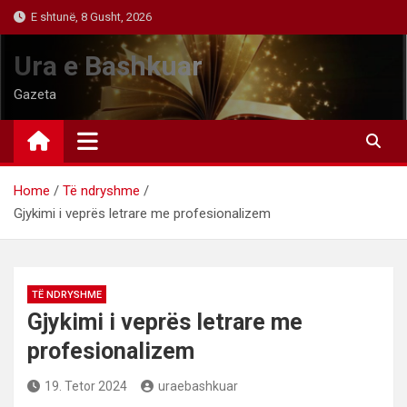
Skip
E shtunë, 8 Gusht, 2026
to
content
Ura e Bashkuar
Gazeta
Home
Të ndryshme
Gjykimi i veprës letrare me profesionalizem
TË NDRYSHME
Gjykimi i veprës letrare me
profesionalizem
19. Tetor 2024
uraebashkuar