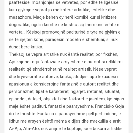
paaftësisë, mosnjohjes së vetvetes, por edhe të ligësisë
kur i gjykojnë veprat jo me kritere artistike, estetike dhe
mesazhore. Madje bëhen dy herë komikë kur si kritizerë
dogmatikë, ngulin këmbë se kështu siç them unë është e
verteta… Kësisoj promovojnë paditurinë e tyre në gjykim e
në të njëjtën kohë, paraqesin modelin e shëmtuar, si nuk
duhet bërë kritika.
Theksoj se vepra artistike nuk është realitet, por fikshën,
Ajo krijohet nga fantazia e arsyeshme e autorit si refliktim i
realitetit, që shndërrohet në realitet artistik. Nëse veprat
dhe kryeveprat e autoëve, kritiku, studjesi apo lexuxuesi i
apasionua e konsiderojnë fantazinë e autorit realitet dhe
personazhet, tipat e karakteret, ngjarjet, rretanat, situatat,
episodet, detajet, objektet dhe faktorët e jashtëm, kjo sipas
meje është padituri, fantazi e paarsyeshme. Francisko Goja
do të thoshte: Fantazia e paarsyeshme pjell perbindshe, e
lidhur me arsyen është mëma e dijes dhe mrekulllia e artit.
Ai-Ajo, Ata-Ato, nuk arrijnë të kuptojë, se e bukura artistike