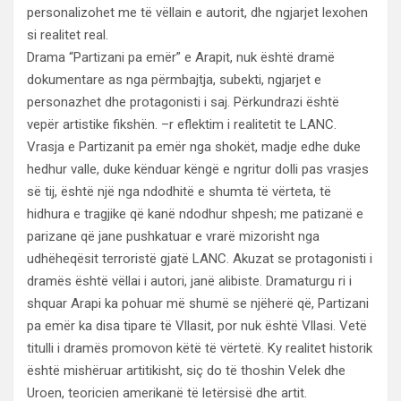
personalizohet me të vëllain e autorit, dhe ngjarjet lexohen
si realitet real.
Drama “Partizani pa emër” e Arapit, nuk është dramë
dokumentare as nga përmbajtja, subekti, ngjarjet e
personazhet dhe protagonisti i saj. Përkundrazi është
vepër artistike fikshën. –r eflektim i realitetit te LANC.
Vrasja e Partizanit pa emër nga shokët, madje edhe duke
hedhur valle, duke kënduar këngë e ngritur dolli pas vrasjes
së tij, është një nga ndodhitë e shumta të vërteta, të
hidhura e tragjike që kanë ndodhur shpesh; me patizanë e
parizane që jane pushkatuar e vrarë mizorisht nga
udhëheqësit terroristë gjatë LANC. Akuzat se protagonisti i
dramës është vëllai i autori, janë alibiste. Dramaturgu ri i
shquar Arapi ka pohuar më shumë se njëherë që, Partizani
pa emër ka disa tipare të Vllasit, por nuk është Vllasi. Vetë
titulli i dramës promovon këtë të vërtetë. Ky realitet historik
është mishëruar artitikisht, siç do të thoshin Velek dhe
Uroen, teoricien amerikanë të letërsisë dhe artit.