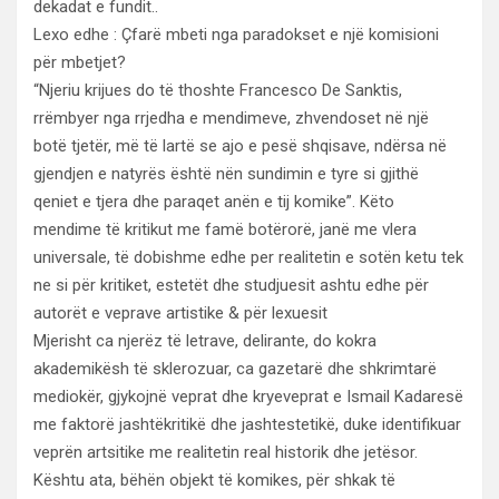
dekadat e fundit..
Lexo edhe : Çfarë mbeti nga paradokset e një komisioni
për mbetjet?
“Njeriu krijues do të thoshte Francesco De Sanktis,
rrëmbyer nga rrjedha e mendimeve, zhvendoset në një
botë tjetër, më të lartë se ajo e pesë shqisave, ndërsa në
gjendjen e natyrës është nën sundimin e tyre si gjithë
qeniet e tjera dhe paraqet anën e tij komike”. Këto
mendime të kritikut me famë botërorë, janë me vlera
universale, të dobishme edhe per realitetin e sotën ketu tek
ne si për kritiket, estetët dhe studjuesit ashtu edhe për
autorët e veprave artistike & për lexuesit
Mjerisht ca njerëz të letrave, delirante, do kokra
akademikësh të sklerozuar, ca gazetarë dhe shkrimtarë
mediokër, gjykojnë veprat dhe kryeveprat e Ismail Kadaresë
me faktorë jashtëkritikë dhe jashtestetikë, duke identifikuar
veprën artsitike me realitetin real historik dhe jetësor.
Kështu ata, bëhën objekt të komikes, për shkak të