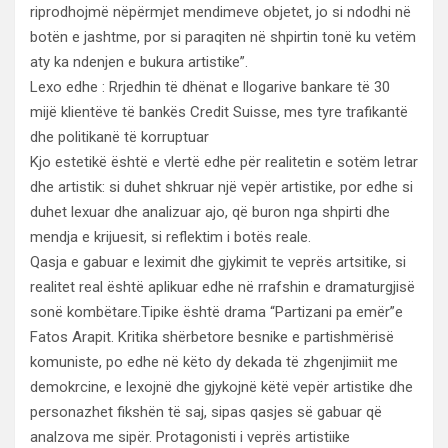
riprodhojmë nëpërmjet mendimeve objetet, jo si ndodhi në
botën e jashtme, por si paraqiten në shpirtin tonë ku vetëm
aty ka ndenjen e bukura artistike”.
Lexo edhe : Rrjedhin të dhënat e llogarive bankare të 30
mijë klientëve të bankës Credit Suisse, mes tyre trafikantë
dhe politikanë të korruptuar
Kjo estetikë është e vlertë edhe për realitetin e sotëm letrar
dhe artistik: si duhet shkruar një vepër artistike, por edhe si
duhet lexuar dhe analizuar ajo, që buron nga shpirti dhe
mendja e krijuesit, si reflektim i botës reale.
Qasja e gabuar e leximit dhe gjykimit te veprës artsitike, si
realitet real është aplikuar edhe në rrafshin e dramaturgjisë
sonë kombëtare.Tipike është drama “Partizani pa emër”e
Fatos Arapit. Kritika shërbetore besnike e partishmërisë
komuniste, po edhe në këto dy dekada të zhgenjimiit me
demokrcine, e lexojnë dhe gjykojnë këtë vepër artistike dhe
personazhet fikshën të saj, sipas qasjes së gabuar që
analzova me sipër. Protagonisti i veprës artistiike