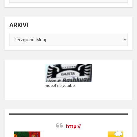
sipas
kategorive
ARKIVI
ARKIVI
videot në yotube
http://