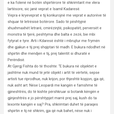
e ka folenë në botën shpirtërore të shkrimtarit me vlera
lartësore, sic janë veprat e Isamil Kadaresë.
Vepra e kryeveprat e tij konkurojnë me veprat e autorëve të
shquar të letrësisë botërore. Sado të pështyjnë
xhuxhmaxhët letrarë, cmirëzinjtë, psikopatët, perversët e
monstra të tjerë, peshtyma dhe balta e zezë, bie mbi
fytyrat e tyre. Arti i Kdaresë është i mbrujtur me frymën
dhe gjakun e tij prej shqiptari të madh. E bukura ndodhet në
shpirtin dhe mendjen e tij, prej talentit si dhuratë e
Perëndisë.
At Gjergj Fishta do të thoshte: “E bukura në objektet e
jashtme nuk mund të jetë objekt i artit të vërtetë, sepse
artisti tue riprodhue, nuk krijon, por thjeshtë kopjon, gja që,
nuk asht art. Nëse Leopardi me kangën e famshme të
gjineshtrës, do të kishte përshkruar si botanik këngën e
gjinjeshtrës e jo përshtypjet marrë prej saj, kush do ta
lexonte kangën e saj? Pra, shkrimtari duhet të paraqes
shpirtin e tij në shkrim, gja që nuk bahet, nëse nuk i