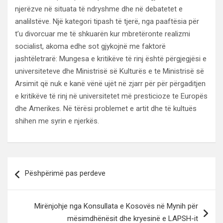
njerëzve në situata të ndryshme dhe në debatetet e
analilstëve. Një kategori tipash të tjerë, nga paaftësia për
t’u divorcuar me të shkuarën kur mbretëronte realizmi
socialist, akoma edhe sot gjykojnë me faktorë
jashtëletrarë: Mungesa e kritikëve të rinj është përgjegjësi e
universiteteve dhe Ministrisë së Kulturës e te Ministrisë së
Arsimit që nuk e kanë vënë ujët në zjarr për për përgaditjen
e kritikëve të rinj në universitetet më presticioze te Europës
dhe Amerikes. Në tërësi problemet e artit dhe të kultuës
shihen me syrin e njerkës.
Lëvizje
Pëshpërimë pas perdeve
te
postimet
Mirënjohje nga Konsullata e Kosovës në Mynih për
mësimdhënësit dhe kryesinë e LAPSH-it