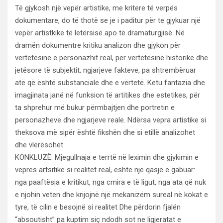
Të gjykosh një vepër artistike, me kritere të verpës
dokumentare, do të thotë se je i paditur për te gjykuar një
vepër artistkike të letërsisë apo të dramaturgjisë. Në
dramën dokumentre kritiku analizon dhe gjykon për
vërtetësinë e personazhit real, për vërtetësinë historike dhe
jetësore të subjektit, ngjarjeve fakteve, pa shtrembëruar
atë që është substanciale dhe e vërtetë. Ketu fantazia dhe
imagjinata janë në funksion të artitikes dhe estetikes, për
ta shprehur më bukur përmbajtjen dhe portretin e
personazheve dhe ngjarjeve reale. Ndërsa vepra artistike si
theksova më sipër është fikshën dhe si etillë analizohet
dhe vlerësohet.
KONKLUZË: Mjegullnaja e terrtë në leximin dhe gjykimin e
veprës artsitike si realitet real, është një qasje e gabuar:
nga paaftësia e kritikut, nga cmira e të ligut, nga ata që nuk
e njohin veten dhe krijojnë një mekanizëm sureal në kokat e
tyre, të cilin e besojnë si realitet Dhe përdorin fjalën
“absoutisht” pa kuptim siç ndodh sot ne ligjeratat e