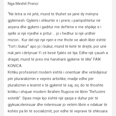
Nga Mexhit Prenci
“Ne letra si në jetë, mund te thuhet se janë dy mënyra
gjykimesh: Gjykimi i shkurtër e i prerë, i pampshtetur në
asyera dhe gjykimi i gaditur me deftime e me shpikje e i
sjelle si një rrjedhë e pritur … jo i hedhur si një urdhër
mizori… Kur del nje nje njeri e me thote se aksh libër është
“fort i bukur” apo jo i bukur, mund të ketë të drejtë, por unë
nuk jam i.detyruar t’i zë besë fjalës së tija. Edhe një çaush a
dragat, mund të pres me hanxharë gjykime të tilla” FAIK
KONICA.
Kritiku profesinist modern është i orientuar dhe vetëdijësur
për pluraralizmin e veprës artistike, madje edhe për
pluralizmin e leximit e të gjykimit të saj, siç do të thoshte
kritiku i shquar modern Ibrahim Rugova në librin “Refuzimi
estetik”. Sipas meje kjo është një qasja e duhur për të
gjykuar,vlerësuar dhe rivlerësuar jo vetëm librin e ndaluar të
kohës pa liri të socializmit, por edhe të veprave të shkruara