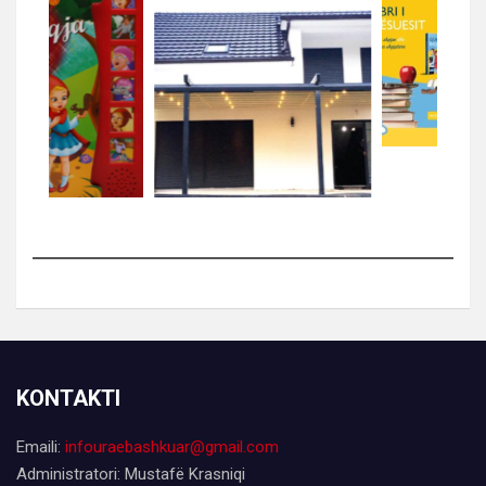
KONTAKTI
Emaili:
infouraebashkuar@gmail.com
Administratori: Mustafë Krasniqi