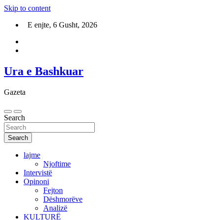
Skip to content
E enjte, 6 Gusht, 2026
Ura e Bashkuar
Gazeta
Search
Search
lajme
Njoftime
Intervistë
Opinoni
Fejton
Dëshmorëve
Analizë
KULTURË