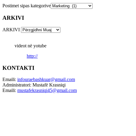
Postimet sipas kategorive
ARKIVI
ARKIVI
videot në yotube
http://
KONTAKTI
Emaili:
infouraebashkuar@gmail.com
Administratori: Mustafë Krasniqi
Emaili:
mustafekrasniqi45@gmail.com