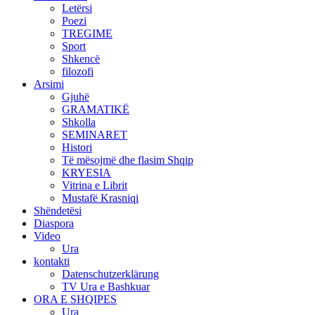
Letërsi
Poezi
TREGIME
Sport
Shkencë
filozofi
Arsimi
Gjuhë
GRAMATIKË
Shkolla
SEMINARET
Histori
Të mësojmë dhe flasim Shqip
KRYESIA
Vitrina e Librit
Mustafë Krasniqi
Shëndetësi
Diaspora
Video
Ura
kontakti
Datenschutzerklärung
TV Ura e Bashkuar
ORA E SHQIPES
Ura