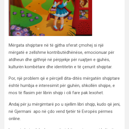
Mërgata shqiptare në të gjitha sferat çmohej si një
mërgatë e zellshme kontributëdhënëse, emocionuar për
atdheun dhe gjithnjë në përpjekje për ruajtjen e gjuhës,
kulturën kombëtare dhe identitetin e të çenurit shqiptar.
Por, një problem që e përcjell dita-ditës mërgatën shqiptare
është humbja e interesimit për gjuhën, shkollën shqipe, e
mos të flasim për librin shqip i cili fare pak lexohet.
Andaj për ju mërgimtarë po u sjellim libri shqip, kudo që jeni,
në Gjermani apo në çdo vend tjetër të Evropës përmes
online.