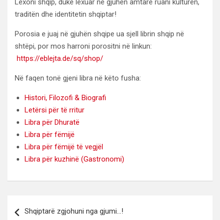
Lexoni shqip, duke lexuar në gjuhën amtare ruani kulturën,
traditën dhe identitetin shqiptar!
Porosia e juaj në gjuhën shqipe ua sjell librin shqip në
shtëpi, por mos harroni porositni në linkun:
https://eblejta.de/sq/shop/
Në faqen tonë gjeni libra në këto fusha:
Histori, Filozofi & Biografi
Letërsi për të rritur
Libra për Dhuratë
Libra për fëmijë
Libra për fëmijë të vegjël
Libra për kuzhinë (Gastronomi)
Lëvizje
Shqiptarë zgjohuni nga gjumi…!
te