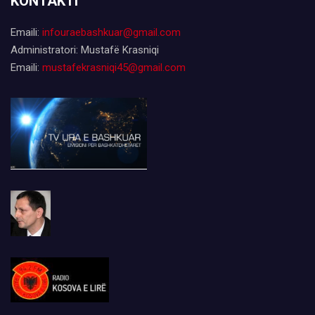
KONTAKTI
Emaili:
infouraebashkuar@gmail.com
Administratori: Mustafë Krasniqi
Emaili:
mustafekrasniqi45@gmail.com