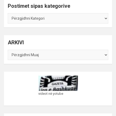
Postimet sipas kategorive
Postimet
sipas
kategorive
ARKIVI
ARKIVI
videot në yotube