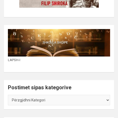
LAPSH-I
Postimet sipas kategorive
Postimet
sipas
kategorive