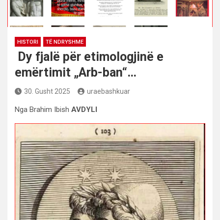
HISTORI
TË NDRYSHME
Dy fjalë për etimologjinë e
emërtimit „Arb-ban“…
30. Gusht 2025
uraebashkuar
Nga Brahim Ibish
AVDYLI