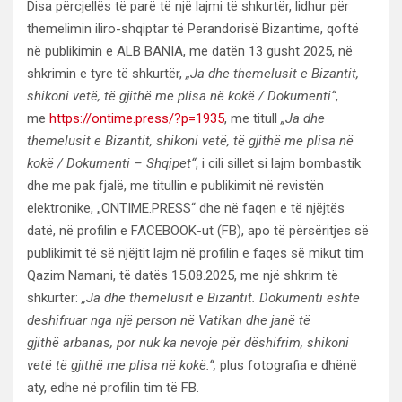
Disa përcjellës të parë të një lajmi të shkurtër, lidhur për
themelimin iliro-shqiptar të Perandorisë Bizantime, qoftë
në publikimin e ALB BANIA, me datën 13 gusht 2025, në
shkrimin e tyre të shkurtër,
„Ja dhe themelusit e Bizantit,
shikoni vetë, të gjithë me plisa në kokë / Dokumenti“
,
me
https://ontime.press/?p=1935
, me titull
„
Ja dhe
themelusit e Bizantit, shikoni vetë, të gjithë me plisa në
kokë / Dokumenti – Shqipet“
, i cili sillet si lajm bombastik
dhe me pak fjalë, me titullin e publikimit në revistën
elektronike, „ONTIME.PRESS“ dhe në faqen e të njëjtës
datë, në profilin e FACEBOOK-ut (FB), apo të përsëritjes së
publikimit të së njëjtit lajm në profilin e faqes së mikut tim
Qazim Namani, të datës 15.08.2025, me një shkrim të
shkurtër:
„
Ja dhe themelusit e Bizantit. Dokumenti është
deshifruar nga një person në Vatikan dhe janë të
gjithë
arbanas
, por nuk ka nevoje për dëshifrim, shikoni
vetë të gjithë me plisa në kokë.“,
plus fotografia e dhënë
aty, edhe në profilin tim të FB.