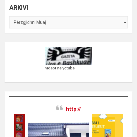
ARKIVI
ARKIVI
videot në yotube
http://