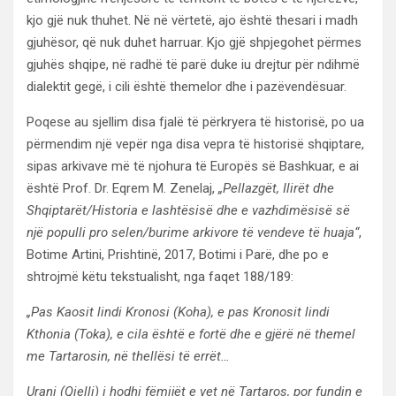
kjo gjë nuk thuhet. Në në vërtetë, ajo është thesari i madh
gjuhësor, që nuk duhet harruar. Kjo gjë shpjegohet përmes
gjuhës shqipe, në radhë të parë duke iu drejtur për ndihmë
dialektit gegë, i cili është themelor dhe i pazëvendësuar.
Poqese au sjellim disa fjalë të përkryera të historisë, po ua
përmendim një vepër nga disa vepra të historisë shqiptare,
sipas arkivave më të njohura të Europës së Bashkuar, e ai
është Prof. Dr. Eqrem M. Zenelaj,
„Pellazgët, Ilirët dhe
Shqiptarët/Historia e lashtësisë dhe e vazhdimësisë së
një populli pro selen/burime arkivore të vendeve të huaja“
,
Botime Artini, Prishtinë, 2017, Botimi i Parë, dhe po e
shtrojmë këtu tekstualisht, nga faqet 188/189:
„Pas Kaosit lindi Kronosi (Koha), e pas Kronosit lindi
Kthonia (Toka), e cila është e fortë dhe e gjërë në themel
me Tartarosin, në thellësi të errët…
Urani (Qielli) i hodhi fëmijët e vet në Tartaros, por fundin e