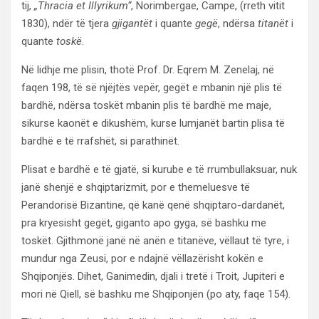
tij,
„Thracia et Illyrikum“
, Norimbergae, Campe, (rreth vitit
1830), ndër të tjera
gjigantët
i quante
gegë
, ndërsa
titanët
i
quante
toskë
.
Në lidhje me plisin, thotë Prof. Dr. Eqrem M. Zenelaj, në
faqen 198, të së njëjtës vepër, gegët e mbanin një plis të
bardhë, ndërsa toskët mbanin plis të bardhë me maje,
sikurse kaonët e dikushëm, kurse lumjanët bartin plisa të
bardhë e të rrafshët, si parathinët.
Plisat e bardhë e të gjatë, si kurube e të rrumbullaksuar, nuk
janë shenjë e shqiptarizmit, por e themeluesve të
Perandorisë Bizantine, që kanë qenë shqiptaro-dardanët,
pra kryesisht gegët, giganto apo gyga, së bashku me
toskët. Gjithmonë janë në anën e titanëve, vëllaut të tyre, i
mundur nga Zeusi, por e ndajnë vëllazërisht kokën e
Shqiponjës. Dihet, Ganimedin, djali i tretë i Troit, Jupiteri e
mori në Qiell, së bashku me Shqiponjën (po aty, faqe 154).