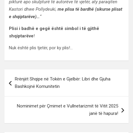
pikturë apo skulpturë të autorëve të vjetër, aty paraqiten
Kastori dhwe Pollydeuki,
me plisa të bardhë (sikurse plisat
e shqiptarëve)…
“
Plisi i badhë e gegë është simbol i të gjithë
shqiptarëve
!
Nuk është plis tjetër, por ky plis!…
Lëvizje
Rrënjët Shqipe në Tokën e Gjelbër: Libri dhe Gjuha
te
Bashkojnë Komunitetin
postimet
Nominimet për Çmimet e Vullnetarizmit të Vitit 2025
janë të hapura!