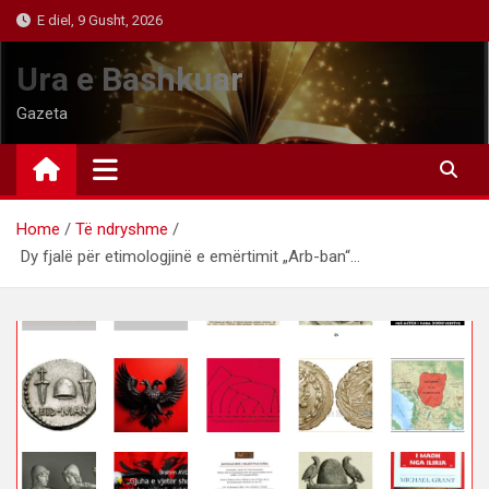
Skip
E diel, 9 Gusht, 2026
to
content
Ura e Bashkuar
Gazeta
Home
Të ndryshme
Dy fjalë për etimologjinë e emërtimit „Arb-ban“…