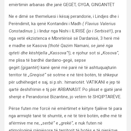
emërtimin arbanas dhe janë GEGËT, GYGA, GINGANTËT
Ne e dimë se themeluesi i kësaj perandorie, i Lindjes dhe i
Perëndimit, ka qenë Kontandini i Madh
( Flavius Valerius
Constadinus )
, i lindur nga Nishi i ILIRISË
(jo i Serbisë!!)
, pra
nga vetë ekzistenca e Mbretërisë së Dardanisë, 3 herë më
e madhe se Kasova
(thotë Qazim Namani, se janë nga
qyteti dhe kështjella „Kassova“!)
, e njohur sot si
„Kosova“
,
me plisa të bardhë dardano-gegë, sepse
gegët
(gigantët)
kanë qenë më parë në të ashtuquajturin
territor të
„Greqisë“
së sotme e në tërë botën, të shkepur
për udhëheqjet e saj, si p.sh.: himariotët. VATIKANI e jep të
qartë deshifrimin e tij për ARBANASIT. Po plisat e gjatë janë
shenjë e Perandorisë Bizantine, jo vetëm të SHQIPTARËVE.
Përse futen me forcë në emërtimet e këtyre fjalëve të para
nga armiqtë tanë të shumtë, e në të tërë botën, edhe më të
afërmive me ne,
„serbë“
e
„grekë“
, e nuk futen në
etimologjinë rrënjësore të territorit të botës e të njerëzve,