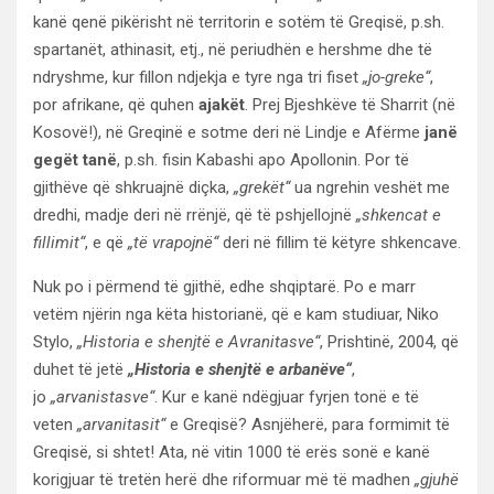
kanë qenë pikërisht në territorin e sotëm të Greqisë, p.sh.
spartanët, athinasit, etj., në periudhën e hershme dhe të
ndryshme, kur fillon ndjekja e tyre nga tri fiset
„jo-greke“
,
por afrikane, që quhen
ajakët
. Prej Bjeshkëve të Sharrit (në
Kosovë!), në Greqinë e sotme deri në Lindje e Afërme
janë
gegët tanë
, p.sh. fisin Kabashi apo Apollonin. Por të
gjithëve që shkruajnë diçka,
„grekët“
ua ngrehin veshët me
dredhi, madje deri në rrënjë, që të pshjellojnë
„shkencat e
fillimit“
, e që
„të vrapojnë“
deri në fillim të këtyre shkencave.
Nuk po i përmend të gjithë, edhe shqiptarë. Po e marr
vetëm njërin nga këta historianë, që e kam studiuar, Niko
Stylo,
„Historia e shenjtë e Avranitasve“
, Prishtinë, 2004, që
duhet të jetë
„Historia e shenjtë e arbanëve“
,
jo
„arvanistasve“
. Kur e kanë ndëgjuar fyrjen tonë e të
veten
„arvanitasit“
e Greqisë? Asnjëherë, para formimit të
Greqisë, si shtet! Ata, në vitin 1000 të erës sonë e kanë
korigjuar të tretën herë dhe riformuar më të madhen
„gjuhë