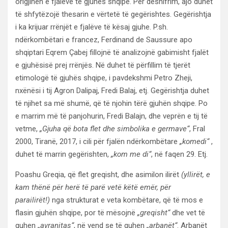
origjinën e fjalëve të gjuhës shqipe. Për deshifrim, ajo duhet
të shfytëzojë thesarin e vërtetë të gegërishtes. Gegërishtja
i ka krijuar rrënjët e fjalëve të kësaj gjuhe. P.sh.
ndërkombëtari e francez, Ferdinand de Saussure apo
shqiptari Eqrem Çabej fillojnë të analizojnë gabimisht fjalët
e gjuhësisë prej rrënjës. Në duhet të përfillim të tjerët
etimologë të gjuhës shqipe, i pavdekshmi Petro Zheji,
nxënësi i tij Agron Dalipaj, Fredi Balaj, etj. Gegërishtja duhet
të njihet sa më shumë, që të njohin tërë gjuhën shqipe. Po
e marrim më të panjohurin, Fredi Balajn, dhe veprën e tij të
vetme,
„Gjuha që bota flet dhe simbolika e germave“
, Fral
2000, Tiranë, 2017, i cili për fjalën ndërkombëtare
„komedi“
,
duhet të marrin gegërishten,
„kom me di“
, në faqen 29. Etj.
Poashu Greqia, që flet greqisht, dhe asimilon ilirët
(yllirët, e
kam thënë për herë të parë vetë këtë emër, për
parailirët!)
nga strukturat e veta kombëtare, që të mos e
flasin gjuhën shqipe, por të mësojnë
„greqisht“
dhe vet të
quhen
„avranitas“
, në vend se të quhen
„arbanët“
. Arbanët