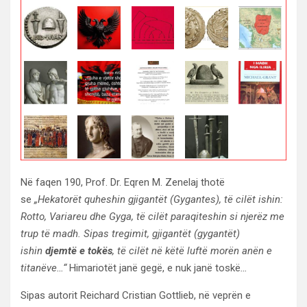
Në faqen 190, Prof. Dr. Eqren M. Zenelaj thotë
se
„Hekatorët quheshin gjigantët (Gygantes), të cilët ishin:
Rotto, Variareu dhe Gyga, të cilët paraqiteshin si njerëz me
trup të madh. Sipas tregimit, gjigantët (gygantët)
ishin
djemtë e tokës
, të cilët në këtë luftë morën anën e
titanëve…“
Himariotët janë gegë, e nuk janë toskë
…
Sipas autorit Reichard Cristian Gottlieb, në veprën e