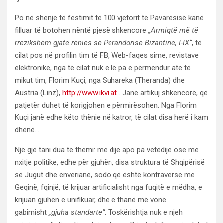
Po në shenjë të festimit të 100 vjetorit të Pavarësisë kanë
filluar të botohen nëntë pjesë shkencore
„Armiqtë më të
rrezikshëm gjatë rënies së Perandorisë Bizantine, I-IX“
, të
cilat pos në profilin tim të FB, Web-faqes sime, revistave
elektronike, nga të cilat nuk e lë pa e përmendur ate të
mikut tim, Florim Kuçi, nga Suhareka (Theranda) dhe
Austria (Linz),
http://www.ikvi.at
. Janë artikuj shkencorë, që
patjetër duhet të korigjohen e përmirësohen. Nga Florim
Kuçi janë edhe këto thënie në katror, të cilat disa herë i kam
dhënë…
Një gjë tani dua të themi: me dije apo pa vetëdije ose me
nxitje politike, edhe për gjuhën, disa struktura të Shqipërisë
së Jugut dhe enveriane, sodo që është kontraverse me
Geqinë, fqinjë, të krijuar artificialisht nga fuqitë e mëdha, e
krijuan gjuhën e unifikuar, dhe e thanë më vonë
gabimisht
„gjuha standarte“
. Toskërishtja nuk e njeh