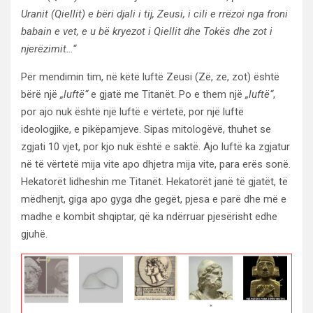
Uranit (Qiellit) e bëri djali i tij, Zeusi, i cili e rrëzoi nga froni
babain e vet, e u bë kryezot i Qiellit dhe Tokës dhe zot i
njerëzimit…“
Për mendimin tim, në këtë luftë Zeusi (Zë, ze, zot) është
bërë një
„luftë“
e gjatë me Titanët. Po e them një
„luftë“
,
por ajo nuk është një luftë e vërtetë, por një luftë
ideologjike, e pikëpamjeve. Sipas mitologëvë, thuhet se
zgjati 10 vjet, por kjo nuk është e saktë. Ajo luftë ka zgjatur
në të vërtetë mija vite apo dhjetra mija vite, para erës sonë.
Hekatorët lidheshin me Titanët. Hekatorët janë të gjatët, të
mëdhenjt, giga apo gyga dhe gegët, pjesa e parë dhe më e
madhe e kombit shqiptar, që ka ndërruar pjesërisht edhe
gjuhë.