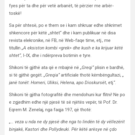
fyes për ta dhe për vetë arbanët, të përzier me arbër-
toskë!
Sa për shtesë, po e them se i kam shkruar edhe shkrimet
shkencore për këtë „shtet“ dhe i kam publikuar në disa
revista elekronike, në FB, në Web-faqe time, etj., me
titullin
„A eksiston kombi <grek> dhe kush e ka krijuar këtë
shtet“
, I-IX, dhe i ndërpreva botimin e tyre.
Shikoni të gjithë ata që e mbajnë në
„Greqi“
plisin e bardhë,
si të gjithë gegët.
„Greqia“
artificiale thotë këmbëngultazi,
„
janë tonët
:
Homeri, Uliksi, Helena, apo Dioskursët
, etj.“.
Shikoni të gjitha fotografitë dhe mendohuni kur flitni! Ne po
e zgjedhim edhe një pjesë të së njëtës vepër, të Pof. Dr.
Eqrem M. Zenelaj, nga faqja 197, që thotë:
„… veza u nda ne dy pjesë dhe nga to lindën të dy vëllezërit
binjakë, Kastori dhe Pollydeuki. Për këtë arësye në çdo