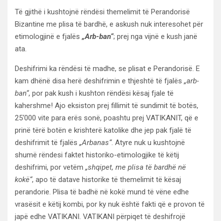
Të gjithë i kushtojnë rëndësi themelimit të Perandorisë
Bizantine me plisa të bardhë, e askush nuk interesohet për
etimologjinë e fjalës
„Arb-ban“
; prej nga vijnë e kush janë
ata.
Deshifrimi ka rëndësi të madhe, se plisat e Perandorisë. E
kam dhënë disa herë deshifrimin e thjeshtë të fjalës
„arb-
ban“
, por pak kush i kushton rëndësi kësaj fjale të
kahershme! Ajo eksiston prej fillimit të sundimit të botës,
25‘000 vite para erës sonë, poashtu prej VATIKANIT, që e
prinë tërë botën e krishterë katolike dhe jep pak fjalë të
deshifrimit të fjalës
„Arbanas“
. Atyre nuk u kushtojnë
shumë rëndesi faktet historiko-etimologjike të këtij
deshifrimi, por vetëm
„shqipet, me plisa të bardhë në
kokë“
, apo të datave historike të themelimit të kësaj
perandorie. Plisa të badhë në kokë mund të vëne edhe
vrasësit e këtij kombi, por ky nuk është fakti që e provon të
japë edhe VATIKANI. VATIKANI përpiqet të deshifrojë