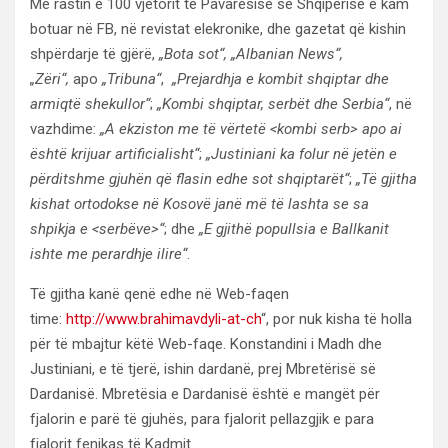
Me rastin e 100 vjetorit të Pavaresisë së Shqipërisë e kam
botuar në FB, në revistat elekronike, dhe gazetat që kishin
shpërdarje të gjërë,
„Bota sot“, „Albanian News“,
„Zëri“,
apo
„Tribuna“
,
„Prejardhja e kombit shqiptar dhe
armiqtë shekullor“
;
„Kombi shqiptar, serbët dhe Serbia“
, në
vazhdime:
„A ekziston me të vërtetë <kombi serb> apo ai
është krijuar artificialisht“
;
„Justiniani ka folur në jetën e
përditshme gjuhën që flasin edhe sot shqiptarët“
;
„Të gjitha
kishat ortodokse në Kosovë janë më të lashta se sa
shpikja e <serbëve>“
; dhe
„E gjithë popullsia e Ballkanit
ishte me perardhje ilire“
.
Të gjitha kanë qenë edhe në Web-faqen
time:
http://www.brahimavdyli-at-ch
“, por nuk kisha të holla
për të mbajtur këtë Web-faqe. Konstandini i Madh dhe
Justiniani, e të tjerë, ishin dardanë, prej Mbretërisë së
Dardanisë. Mbretësia e Dardanisë është e mangët për
fjalorin e parë të gjuhës, para fjalorit pellazgjik e para
fjalorit fenikas të Kadmit…