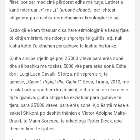
flitet, por për medicinë përdoret edhe më tutje. Latinët e
kanë ndërruar
„r“
me
„l“
(arbanë-albanë)
, për lehtësi
shqiptimi, pa e njohur domethënien etimologjike të saj…
Sado që e kam thesuar disa herë etimologjinë e kësaj fjale,
të këtij emërtimi, me ndonjë shprehje të gjuhës, etj., nuk
kisha kohë t’u kthehen periudhave të lashta historike.
Gjuha shqipe rrjedh që prej 25‘000 viteve para erës sonë
dhe së bashku me toskët, 5000 vite para erës sonë. Edhe
libri i Luigi Luca Cavalli- Sforza, në veprën e tij të
geneve,
„Gjenet, Popujt dhe Gjuhet“
, Besa, Tirana, 2012, me
të cilat nuk përputhem krejtësisht, e thotë se në skemën e
tij të gjuhëve, gjuha shqipe ka ekzistuar para gjuhëve të
tjera, para 25‘000 viteve, para erës sonë. Kjo është mëse e
saktë! Shikoni, po deshët thënjen e Victor Adolphe Malte-
Brunit, të Marin Sorescu, te arkeologu Pjoter Dicek, apo
thënien time të gjuhës.