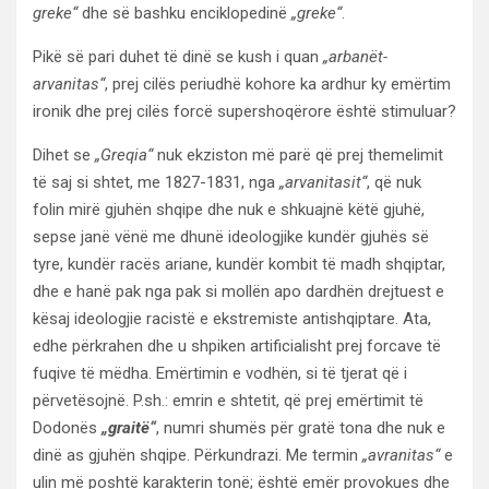
greke“
dhe së bashku enciklopedinë
„greke“
.
Pikë së pari duhet të dinë se kush i quan
„arbanët-
arvanitas“
, prej cilës periudhë kohore ka ardhur ky emërtim
ironik dhe prej cilës forcë supershoqërore është stimuluar?
Dihet se
„Greqia“
nuk ekziston më parë që prej themelimit
të saj si shtet, me 1827-1831, nga
„arvanitasit“
, që nuk
folin mirë gjuhën shqipe dhe nuk e shkuajnë këtë gjuhë,
sepse janë vënë me dhunë ideologjike kundër gjuhës së
tyre, kundër racës ariane, kundër kombit të madh shqiptar,
dhe e hanë pak nga pak si mollën apo dardhën drejtuest e
kësaj ideologjie racistë e ekstremiste antishqiptare. Ata,
edhe përkrahen dhe u shpiken artificialisht prej forcave të
fuqive të mëdha. Emërtimin e vodhën, si të tjerat që i
përvetësojnë. P.sh.: emrin e shtetit, që prej emërtimit të
Dodonës
„graitë“
, numri shumës për gratë tona dhe nuk e
dinë as gjuhën shqipe. Përkundrazi. Me termin
„avranitas“
e
ulin më poshtë karakterin tonë; është emër provokues dhe