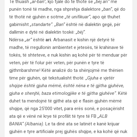
Të thuash
„ar-ban“
, kjo fjalë do të thotë se
„bëj ari“
me
punën tonë të madhe, nga shprehja dialektore
„ban“
, që do
të thotë në gjuhën e sotme
„të unifikuar“
, apo që thuhet
gabimisht
„standarte“
.
„Ban“
është në dialektin gegë, për
dallimin e dytë në dialektin toskë:
„bëj“
.
Ndërsa
„ar“
është
ari
. Arbanasit e kishin një detyrë të
madhe, të rregullonin ambientet e jetesës, të krahinave të
tokës, të shteteve, e nuk kishin aq kohë për të menduar për
veten, për të folur për veten, për punën e tyre të
gjithmbarshme! Këtë analizë do ta shënjojmë me thënien
time për gjuhën, që tekstualisht thotë:
„Gjuha e vjetër
shqipe është gjuha mëmë, është nëna e të gjitha gjuhëve,
gjuha e shenjtë, baza etimologjike e të gjitha gjuhëve“
. Këtë
duhet ta mendojnë të gjithë ata që e flasin gjuhën mëmë
shqipe, që nga 25‘000 vitet, para erës sonë, e posaçërisht
ata që e vënë në krye të profilit të tyre të FB
„ALB
BANIA“
(Albania)
. Le ta dinë ata se latinët e kanë krijuar
gjuhën e tyre artificiale prej gjuhës shqipe, e ka kohë që nuk