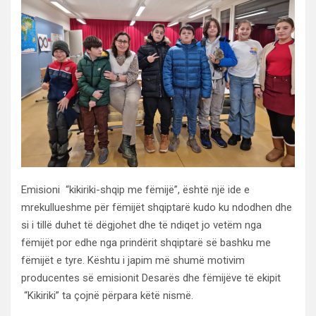
Emisioni “kikiriki-shqip me fëmijë”, është një ide e
mrekullueshme për fëmijët shqiptarë kudo ku ndodhen dhe
si i tillë duhet të dëgjohet dhe të ndiqet jo vetëm nga
fëmijët por edhe nga prindërit shqiptarë së bashku me
fëmijët e tyre. Kështu i japim më shumë motivim
producentes së emisionit Desarës dhe fëmijëve të ekipit
“Kikiriki” ta çojnë përpara këtë nismë.