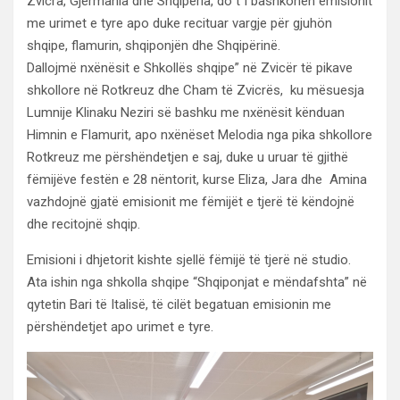
Zvicra, Gjermania dhe Shqipëria, do t`i bashkohen emisionit
me urimet e tyre apo duke recituar vargje për gjuhön
shqipe, flamurin, shqiponjën dhe Shqipërinë.
Dallojmë nxënësit e Shkollës shqipe” në Zvicër të pikave
shkollore në Rotkreuz dhe Cham të Zvicrës, ku mësuesja
Lumnije Klinaku Neziri së bashku me nxënësit kënduan
Himnin e Flamurit, apo nxënëset Melodia nga pika shkollore
Rotkreuz me përshëndetjen e saj, duke u uruar të gjithë
fëmijëve festën e 28 nëntorit, kurse Eliza, Jara dhe Amina
vazhdojnë gjatë emisionit me fëmijët e tjerë të këndojnë
dhe recitojnë shqip.
​Emisioni i dhjetorit kishte sjellë fëmijë të tjerë në studio.
Ata ishin nga shkolla shqipe “Shqiponjat e mëndafshta” në
qytetin Bari të Italisë, të cilët begatuan emisionin me
përshëndetjet apo urimet e tyre.