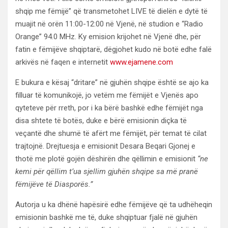
shqip me fëmijë” që transmetohet LIVE të dielën e dytë të
muajit në orën 11:00-12:00 në Vjenë, në studion e “Radio
Orange” 94.0 MHz. Ky emision krijohet në Vjenë dhe, për
fatin e fëmijëve shqiptarë, dëgjohet kudo në botë edhe falë
arkivës në faqen e internetit
www.ejamene.com
E bukura e kësaj “dritare” në gjuhën shqipe është se ajo ka
filluar të komunikojë, jo vetëm me fëmijët e Vjenës apo
qyteteve për rreth, por i ka bërë bashkë edhe fëmijët nga
disa shtete të botës, duke e bërë emisionin diçka të
veçantë dhe shumë të afërt me fëmijët, për temat të cilat
trajtojnë. Drejtuesja e emisionit Desara Beqari Gjonej e
thotë me plotë gojën dëshirën dhe qëllimin e emisionit
“
ne
kemi për qëllim t’ua sjellim gjuhën shqipe sa më pranë
fëmijëve të Diasporës.”
Autorja u ka dhënë hapësirë edhe fëmijëve që ta udhëheqin
emisionin bashkë me të, duke shqiptuar fjalë në gjuhën