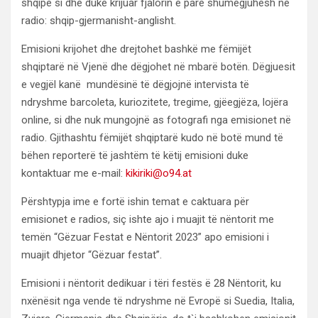
shqipe si dhe duke krijuar fjalorin e parë shumëgjuhësh në
radio: shqip-gjermanisht-anglisht.
Emisioni krijohet dhe drejtohet bashkë me fëmijët
shqiptarë në Vjenë dhe dëgjohet në mbarë botën. Dëgjuesit
e vegjël kanë mundësinë të dëgjojnë intervista të
ndryshme barcoleta, kuriozitete, tregime, gjëegjëza, lojëra
online, si dhe nuk mungojnë as fotografi nga emisionet në
radio. Gjithashtu fëmijët shqiptarë kudo në botë mund të
bëhen reporterë të jashtëm të këtij emisioni duke
kontaktuar me e-mail:
kikiriki@o94.at
Përshtypja ime e fortë ishin temat e caktuara për
emisionet e radios, siç ishte ajo i muajit të nëntorit me
temën “Gëzuar Festat e Nëntorit 2023” apo emisioni i
muajit dhjetor “Gëzuar festat”.
Emisioni i nëntorit dedikuar i tëri festës ë 28 Nëntorit, ku
nxënësit nga vende të ndryshme në Evropë si Suedia, Italia,