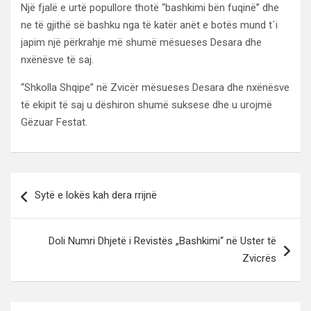
Një fjalë e urtë popullore thotë “bashkimi bën fuqinë” dhe
ne të gjithë së bashku nga të katër anët e botës mund t`i
japim një përkrahje më shumë mësueses Desara dhe
nxënësve të saj.
“Shkolla Shqipe” në Zvicër mësueses Desara dhe nxënësve
të ekipit të saj u dëshiron shumë suksese dhe u urojmë
Gëzuar Festat.
Lëvizje
Sytë e lokës kah dera rrijnë
te
postimet
Doli Numri Dhjetë i Revistës „Bashkimi“ në Uster të
Zvicrës