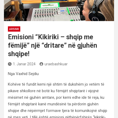
ARSIMI
Emisioni “Kikiriki – shqip me
fëmijë” një “dritare” në gjuhën
shqipe!
1. Janar 2024
uraebashkuar
Nga Vaxhid Sejdiu
Kohëve të fundit kemi një shtim të dukshëm jo vetëm të
pikave shkollore në botë ku fëmijët shqiptarë i vijojnë
mësimet në gjuhën amtare, por kemi edhe ide të reja, ku
fëmijët shqiptarë kanë mundësinë ta përdorin gjuhën
shqipe dhe nëpërmjet formave tjera të komunikojnë shqip
në mes veti. I tillë është emisioni gjithëpërfshirës “kikiriki-