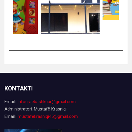
KONTAKTI
Emaili:
infouraebashkuar@gmail.com
Administratori: Mustafë Krasniqi
Emaili:
mustafekrasniqi45@gmail.com