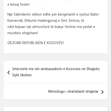
e kësaj feste!
Një falënderim shkon edhe për këngëtarët e njohur Bahri
Kamerolli, Shkurte Hadërgjonaj e Sint. Dritoni, të
cilët krijuan një atmosferë të bukur festive me perlat e
muzikës shqiptare!
GËZUAR REPUBLIKËN E KOSOVËS!
Lëvizje
Intervistë me ish-ambasadorin e Kosovës në Shqipëri,
te
Sylë Ukshini
postimet
Monologu i sharlatanit shqiptar