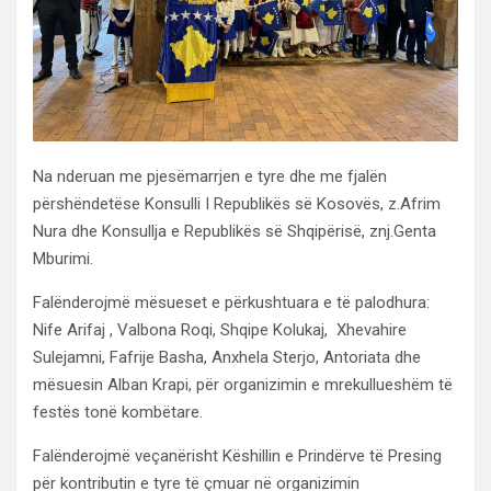
Na nderuan me pjesëmarrjen e tyre dhe me fjalën
përshëndetëse Konsulli I Republikës së Kosovës, z.Afrim
Nura dhe Konsullja e Republikës së Shqipërisë, znj.Genta
Mburimi.
Falënderojmë mësueset e përkushtuara e të palodhura:
Nife Arifaj , Valbona Roqi, Shqipe Kolukaj, Xhevahire
Sulejamni, Fafrije Basha, Anxhela Sterjo, Antoriata dhe
mësuesin Alban Krapi, për organizimin e mrekullueshëm të
festës tonë kombëtare.
Falënderojmë veçanërisht Këshillin e Prindërve të Presing
për kontributin e tyre të çmuar në organizimin