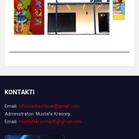
KONTAKTI
Emaili:
infouraebashkuar@gmail.com
Administratori: Mustafë Krasniqi
Emaili:
mustafekrasniqi45@gmail.com