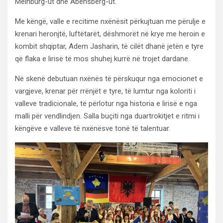
Meinburg-ut dhe Abensberg-ut.
Me këngë, valle e recitime nxënësit përkujtuan me përulje e
krenari heronjtë, luftëtarët, dëshmorët në krye me heroin e
kombit shqiptar, Adem Jasharin, të cilët dhanë jetën e tyre
që flaka e lirisë të mos shuhej kurrë në trojet dardane.
Në skenë debutuan nxënës të përskuqur nga emocionet e
vargjeve, krenar për rrënjët e tyre, të lumtur nga koloriti i
valleve tradicionale, të përlotur nga historia e lirisë e nga
malli për vendlindjen. Salla buçiti nga duartrokitjet e ritmi i
këngëve e valleve të nxënësve tonë të talentuar.