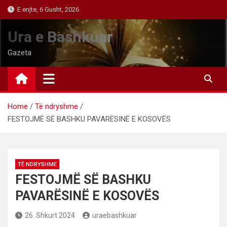
Skip
E enjte, 6 Gusht, 2026
to
content
Ura e Bashkuar
Gazeta
Home
Të ndryshme
FESTOJMË SË BASHKU PAVARËSINË E KOSOVËS
TË NDRYSHME
FESTOJMË SË BASHKU
PAVARËSINË E KOSOVËS
26. Shkurt 2024
uraebashkuar