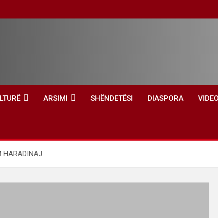
LTURË
ARSIMI
SHËNDETËSI
DIASPORA
VIDE
IM HARADINAJ