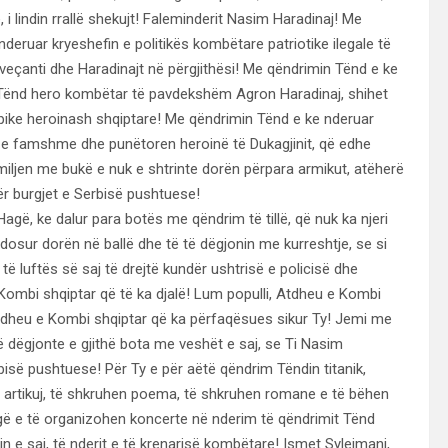
i lindin rrallë shekujt! Faleminderit Nasim Haradinaj! Me
deruar kryeshefin e politikës kombëtare patriotike ilegale të
veçanti dhe Haradinajt në përgjithësi! Me qëndrimin Tënd e ke
 Tënd hero kombëtar të pavdekshëm Agron Haradinaj, shihet
ipike heroinash shqiptare! Me qëndrimin Tënd e ke nderuar
n e famshme dhe punëtoren heroinë të Dukagjinit, që edhe
miljen me bukë e nuk e shtrinte dorën përpara armikut, atëherë
ër burgjet e Serbisë pushtuese!
gë, ke dalur para botës me qëndrim të tillë, që nuk ka njeri
dosur dorën në ballë dhe të të dëgjonin me kurreshtje, se si
ë luftës së saj të drejtë kundër ushtrisë e policisë dhe
Kombi shqiptar që të ka djalë! Lum populli, Atdheu e Kombi
Atdheu e Kombi shqiptar që ka përfaqësues sikur Ty! Jemi me
 të dëgjonte e gjithë bota me veshët e saj, se Ti Nasim
rbisë pushtuese! Për Ty e për aëtë qëndrim Tëndin titanik,
n artikuj, të shkruhen poema, të shkruhen romane e të bëhen
gë e të organizohen koncerte në nderim të qëndrimit Tënd
in e saj, të nderit e të krenarisë kombëtare! Ismet Sylejmani,