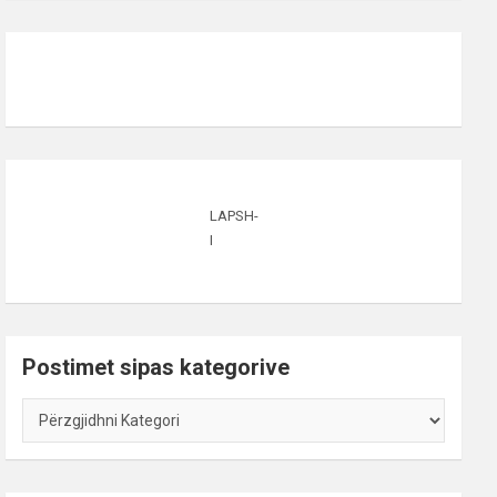
LAPSH-
I
Postimet sipas kategorive
Postimet
sipas
kategorive