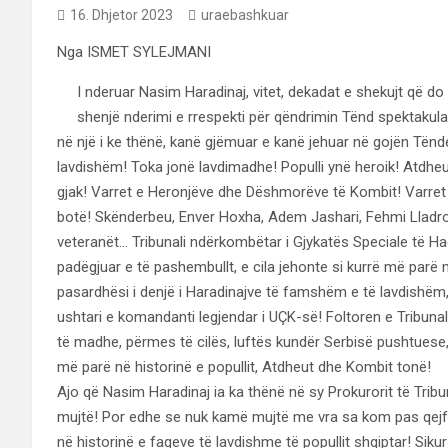
16. Dhjetor 2023
uraebashkuar
Nga ISMET SYLEJMANI
I nderuar Nasim Haradinaj, vitet, dekadat e shekujt që do t
shenjë nderimi e rrespekti për qëndrimin Tënd spektakula
në një i ke thënë, kanë gjëmuar e kanë jehuar në gojën Tënde,
lavdishëm! Toka jonë lavdimadhe! Populli ynë heroik! Atdheu 
gjak! Varret e Heronjëve dhe Dëshmorëve të Kombit! Varret 
botë! Skënderbeu, Enver Hoxha, Adem Jashari, Fehmi Lladrovci…
veteranët… Tribunali ndërkombëtar i Gjykatës Speciale të Ha
padëgjuar e të pashembullt, e cila jehonte si kurrë më parë në
pasardhësi i denjë i Haradinajve të famshëm e të lavdishëm, 
ushtari e komandanti legjendar i UÇK-së! Foltoren e Tribunal
të madhe, përmes të cilës, luftës kundër Serbisë pushtuese
më parë në historinë e popullit, Atdheut dhe Kombit tonë!
Ajo që Nasim Haradinaj ia ka thënë në sy Prokurorit të Trib
mujtë! Por edhe se nuk kamë mujtë me vra sa kom pas qejf…
në historinë e faqeve të lavdishme të popullit shqiptar! Sikur a