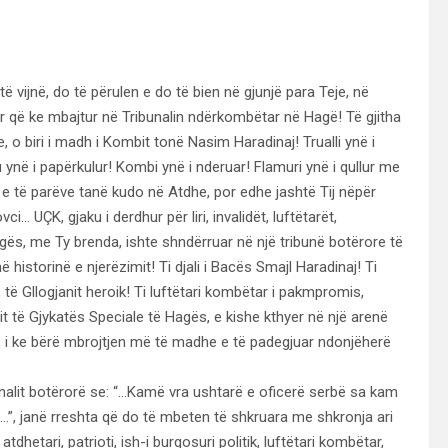
ë vijnë, do të përulen e do të bien në gjunjë para Teje, në
r që ke mbajtur në Tribunalin ndërkombëtar në Hagë! Të gjitha
 o biri i madh i Kombit tonë Nasim Haradinaj! Trualli ynë i
ynë i papërkulur! Kombi ynë i nderuar! Flamuri ynë i qullur me
e të parëve tanë kudo në Atdhe, por edhe jashtë Tij nëpër
 UÇK, gjaku i derdhur për liri, invalidët, luftëtarët,
gës, me Ty brenda, ishte shndërruar në një tribunë botërore të
 historinë e njerëzimit! Ti djali i Bacës Smajl Haradinaj! Ti
të Gllogjanit heroik! Ti luftëtari kombëtar i pakmpromis,
it të Gjykatës Speciale të Hagës, e kishe kthyer në një arenë
, i ke bërë mbrojtjen më të madhe e të padegjuar ndonjëherë
unalit botërorë se: “…Kamë vra ushtarë e oficerë serbë sa kam
”, janë rreshta që do të mbeten të shkruara me shkronja ari
tdhetari, patrioti, ish-i burgosuri politik, luftëtari kombëtar,