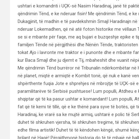
ushtari e komandnti i UÇK-së Nasim Haradinaj, janë të paktë, 
qëndrimin Tënd, e ke nderuar fisin! Me qëndrimin Tënd, e ke n
Dukagjinit, të madhin e të pavdekshmin Smajl Haradinajn në 
nderuar Lokemadhen, që në atë foton historike me vëllaun
se si e mbante për faqe, me aq bujari e buzqeshje epike e t
familjen Tënde në përgjithësi dhe Nënën Tënde, traktoriste
tokat Ajo i lavronte me traktor e i punonte dhe e mbante fa
kur Baca Smajl dhe ju djemt e Tij, mbaheshit dhe vuanit nëp
Me qëndrimin Tënd burrëror në Tribunalin ndërkombëtar në Ha
në planet, miqtë e armiqtë e Kombit tonë, që nuk e kanë ven
shpërthente fuqia Jote e shprehjes në mbrojtje të UÇK-së e t
paramilitarëve të Serbisë pushtuese! Lum populli, Atdheu e 
shqiptar që të ka pasur ushtar e komandant! Lum populli, 
fat që të kemi të tillë, që e ke thënë para syve të botës, që
Haradinaj, ke vrarë sa ke mujtë armiq, ushtarë e polic të Se
duhet të shkruhen vjersha, të shkruhen tregime, të shkruhe
edhe filma artistik! Duhet të të këndohen këngë, shumë kën
brilant në Hagë! Përgjithmonë historia do të të mbajë në ball