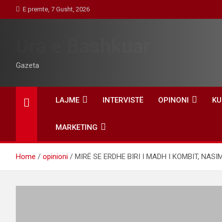
Skip
E premte, 7 Gusht, 2026
to
content
Ura e Bashkuar
Gazeta
LAJME
INTERVISTË
OPINONI
KU
MARKETING
Home
opinioni
MIRË SE ERDHE BIRI I MADH I KOMBIT, NAS