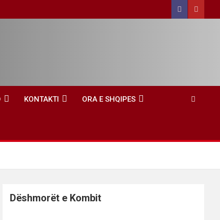
O
KONTAKTI
ORA E SHQIPES
Dëshmorët e Kombit