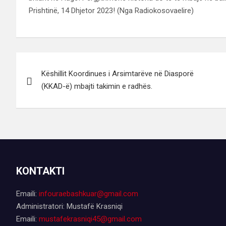
Prishtinë, 14 Dhjetor 2023! (Nga Radiokosovaelire)
Lëvizje
Këshillit Koordinues i Arsimtarëve në Diasporë
te
(KKAD-ë) mbajti takimin e radhës.
postimet
KONTAKTI
Emaili:
infouraebashkuar@gmail.com
Administratori: Mustafë Krasniqi
Emaili:
mustafekrasniqi45@gmail.com