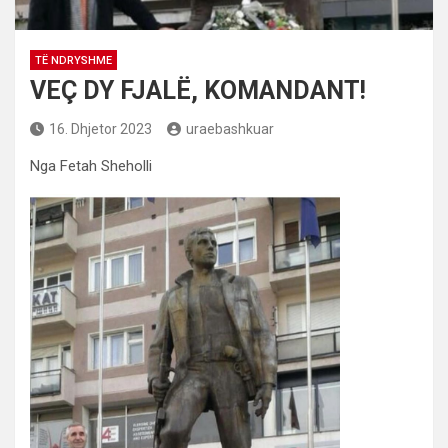
TË NDRYSHME
VEÇ DY FJALË, KOMANDANT!
16. Dhjetor 2023
uraebashkuar
Nga Fetah Sheholli