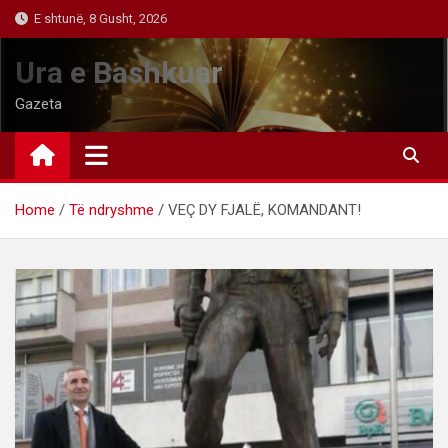
Skip
E shtunë, 8 Gusht, 2026
to
content
Ura e Bashkuar
Gazeta
Home
Të ndryshme
VEÇ DY FJALË, KOMANDANT!