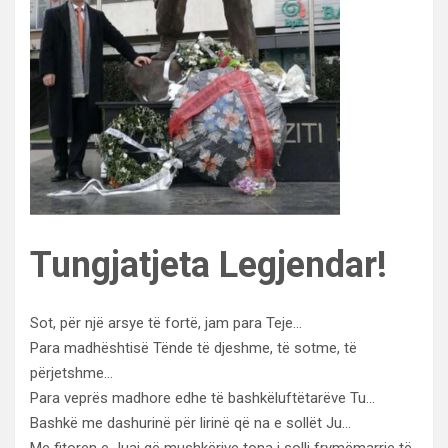
Tungjatjeta Legjendar!
Sot, për një arsye të fortë, jam para Teje…
Para madhështisë Tënde të djeshme, të sotme, të
përjetshme…
Para veprës madhore edhe të bashkëluftëtarëve Tu…
Bashkë me dashurinë për lirinë që na e sollët Ju…