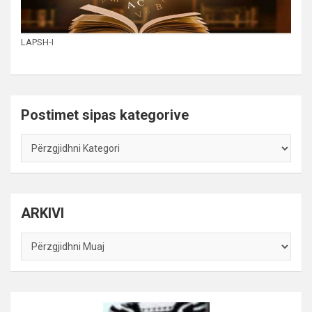
LAPSH-I
Postimet sipas kategorive
Postimet
sipas
kategorive
ARKIVI
ARKIVI