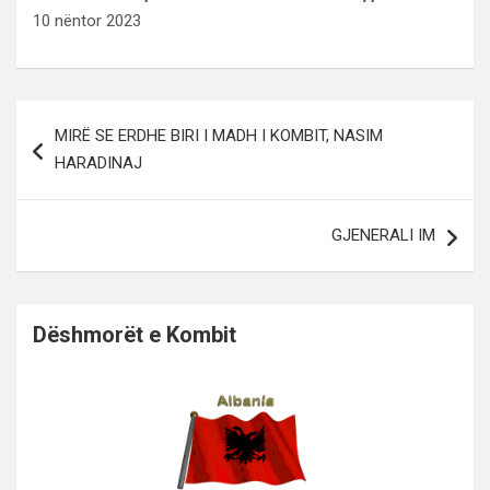
10 nëntor 2023
Lëvizje
MIRË SE ERDHE BIRI I MADH I KOMBIT, NASIM
te
HARADINAJ
postimet
GJENERALI IM
Dëshmorët e Kombit