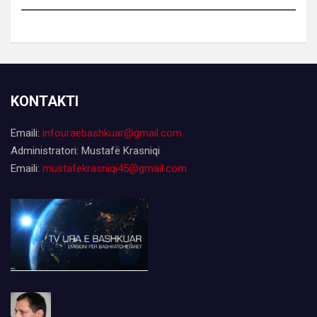
KONTAKTI
Emaili:
infouraebashkuar@gmail.com
Administratori: Mustafë Krasniqi
Emaili:
mustafekrasniqi45@gmail.com