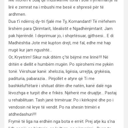
Me fitoren e Juaj që mushkërive tona i solli frymëmarrje të
lirë e zemrat na i mbushi me besë e shpresë për të
ardhmen.
Dua t‘i ndërroj dy-tri fjalë me Ty, Komandant! Të rrëfehem
lirshëm para Çlirimtarit, Idealistit e Ngadhënjimtarit. Jam
pak hijerëndë. I deprimuar jo, i shqetësuar, gjithsesi… E di:
Madhështia Jote më kupton drejt, më fal, edhe më hap
rrugë kur jam ngushtë…
Or, Kryetrim! Sikur nuk ditëm ç‘të bëjmë me lirinë!!! Në
dritën e diellit e humbëm rrugën. Po spirohemi me pykën
tonë. Vërshuar kanë: xhelozia, ligësia, urrejtja, grykësia,
padituria, pabarazia… Pinjollët e atyre që Ti me
bashkëluftëtarë i shituat ditën dhe natën, kanë dalë nga
lëvozhga e turpit dhe e frikës. Njëherë me druajtje… Pastaj
u rehabilituan. Tash janë trimëruar. Po i kërkojnë dhe po i
vendosin në krye të vendit. Po na shesin trimëri e
atdhedashuri!!!
Frymë të liga na erdhën nga bota e errët. Prej atje ku s‘na