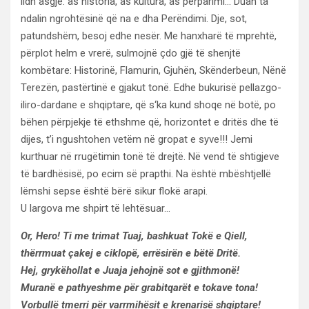
lidh asgjë: as historia, as kultura, as përparimi… Duan ta
ndalin ngrohtësinë që na e dha Perëndimi. Dje, sot,
patundshëm, besoj edhe nesër. Me hanxharë të mprehtë,
përplot helm e vrerë, sulmojnë çdo gjë të shenjtë
kombëtare: Historinë, Flamurin, Gjuhën, Skënderbeun, Nënë
Terezën, pastërtinë e gjakut tonë. Edhe bukurisë pellazgo-
iliro-dardane e shqiptare, që s‘ka kund shoqe në botë, po
bëhen përpjekje të ethshme që, horizontet e dritës dhe të
dijes, t’i ngushtohen vetëm në gropat e syve!!! Jemi
kurthuar në rrugëtimin tonë të drejtë. Në vend të shtigjeve
të bardhësisë, po ecim së prapthi. Na është mbështjellë
lëmshi sepse është bërë sikur flokë arapi.
U largova me shpirt të lehtësuar…
Or, Hero! Ti me trimat Tuaj, bashkuat Tokë e Qiell,
thërrmuat çakej e ciklopë, errësirën e bëtë Dritë.
Hej, grykëhollat e Juaja jehojnë sot e gjithmonë!
Muranë e pathyeshme për grabitqarët e tokave tona!
Vorbullë tmerri për varrmihësit e krenarisë shqiptare!