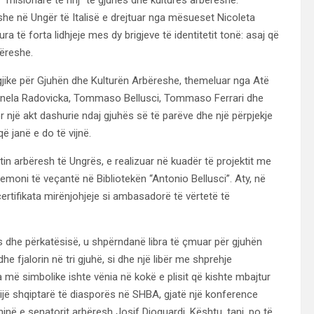
e në Ungër të Italisë e drejtuar nga mësueset Nicoleta
të forta lidhjeje mes dy brigjeve të identitetit tonë: asaj që
bëreshe.
jike për Gjuhën dhe Kulturën Arbëreshe, themeluar nga Atë
Ornela Radovicka, Tommaso Bellusci, Tommaso Ferrari dhe
 një akt dashurie ndaj gjuhës së të parëve dhe një përpjekje
ë janë e do të vijnë.
tin arbëresh të Ungrës, e realizuar në kuadër të projektit me
oni të veçantë në Bibliotekën “Antonio Bellusci”. Aty, në
rtifikata mirënjohjeje si ambasadorë të vërtetë të
s dhe përkatësisë, u shpërndanë libra të çmuar për gjuhën
 fjalorin në tri gjuhë, si dhe një libër me shprehje
a më simbolike ishte vënia në kokë e plisit që kishte mbajtur
mijë shqiptarë të diasporës në SHBA, gjatë një konference
inë e senatorit arbëresh Josif Dioguardi. Kështu, tani, po të