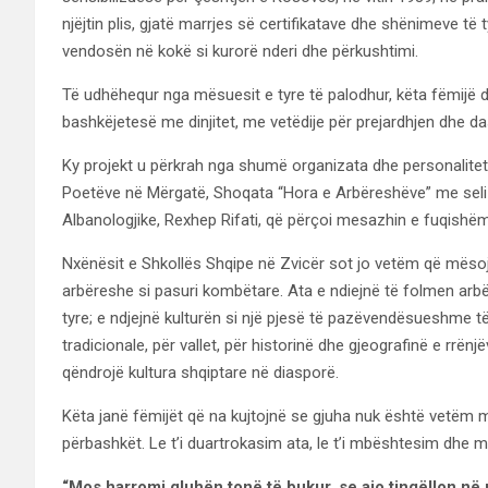
njëjtin plis, gjatë marrjes së certifikatave dhe shënimeve të 
vendosën në kokë si kurorë nderi dhe përkushtimi.
Të udhëhequr nga mësuesit e tyre të palodhur, këta fëmijë d
bashkëjetesë me dinjitet, me vetëdije për prejardhjen dhe da
Ky projekt u përkrah nga shumë organizata dhe personalitet
Poetëve në Mërgatë, Shoqata “Hora e Arbëreshëve” me seli në
Albanologjike, Rexhep Rifati, që përçoi mesazhin e fuqishëm
Nxënësit e Shkollës Shqipe në Zvicër sot jo vetëm që mësoj
arbëreshe si pasuri kombëtare. Ata e ndiejnë të folmen arb
tyre; e ndjejnë kulturën si një pjesë të pazëvendësueshme të 
tradicionale, për vallet, për historinë dhe gjeografinë e rrënjë
qëndrojë kultura shqiptare në diasporë.
Këta janë fëmijët që na kujtojnë se gjuha nuk është vetëm m
përbashkët. Le t’i duartrokasim ata, le t’i mbështesim dhe mb
“Mos harromi gluhën tonë të bukur, se ajo tingëllon në 