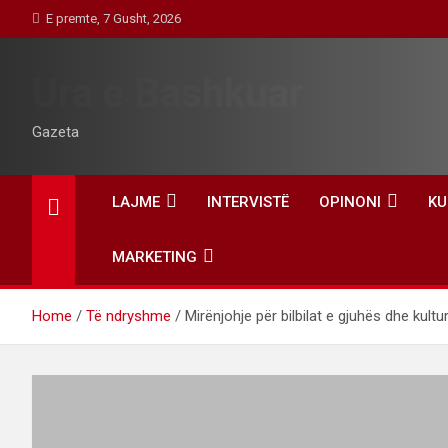
Skip
E premte, 7 Gusht, 2026
to
content
Ura e Bashkuar
Gazeta
LAJME
INTERVISTË
OPINONI
KU
MARKETING
Home
Të ndryshme
Mirënjohje për bilbilat e gjuhës dhe kult