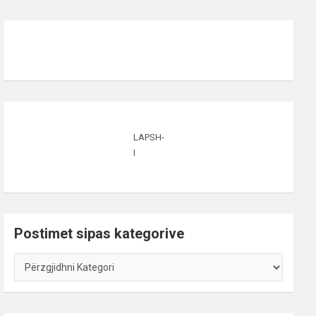
LAPSH-
I
Postimet sipas kategorive
Postimet
sipas
kategorive