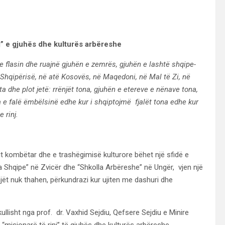
j” e gjuhës dhe kulturës arbëreshe
 e flasin dhe ruajnë gjuhën e zemrës, gjuhën e lashtë shqipe-
e Shqipërisë, në atë Kosovës, në Maqedoni, në Mal të Zi, në
ëta dhe plot jetë: rrënjët tona, gjuhën e etereve e nënave tona,
 e falë ëmbëlsinë edhe kur i shqiptojmë fjalët tona edhe kur
 rinj.
etit kombëtar dhe e trashëgimisë kulturore bëhet një sfidë e
a Shqipe” në Zvicër dhe “Shkolla Arbëreshe” në Ungër, vjen një
ët nuk thahen, përkundrazi kur ujiten me dashuri dhe
llisht nga prof. dr. Vaxhid Sejdiu, Qefsere Sejdiu e Minire
sionarë të rinj” të gjuhës dhe kulturës arbëreshe.