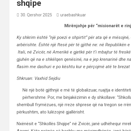
shqipe
30. Qershor 2025
uraebashkuar
Mirënjohje për “misionarët e rin
Ky shkrim është “një poezi e shpirtit” për ata që e mësojnë,
arbërishte. Është një ftesë për të gjithë ne: në Republikën 
Itali, në Zvicër, në Amerikë e gjetkë për t’i mbajtur të fresk
gjuhën që na e shkëlqen qenësinë, na e jep krenarinë dhe na
flasim me dashuri e po kështu kur e përçojmë atë te brezat e
Shkruan: Vaxhid Sejdiu
Në një botë gjithnjë e më të globalizuar, ruajtja e identit
përhershme. Por, me binjakëzimin e dy shkollave: “Shkoll
shembull frymëzues, një rreze shprese që na tregon se rrënj
përkushtim, ato lulëzojnë gjallërisht.
Nxënësit e “Shkollës Shqipe” në Zvicër, janë udhëhequr mreku
Azemi. Këta nxënës së bashku me mësimdhënës janë bërë “mi