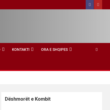
O
KONTAKTI
ORA E SHQIPES
Dëshmorët e Kombit