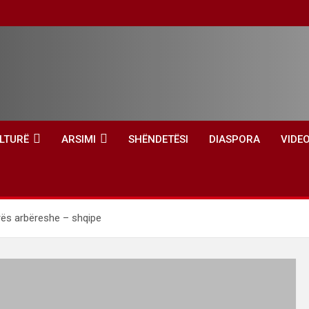
LTURË
ARSIMI
SHËNDETËSI
DIASPORA
VIDE
urës arbëreshe – shqipe