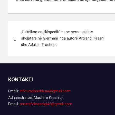
Lëvizje
„Leksikon enciklopedik“ – me personalitete
te
shqiptare në Gjermani, nga autorë Argjend Hasani
postimet
dhe Adullah Troshupa
KONTAKTI
Emaili:
infouraebashkuar@gmail.com
Administratori: Mustafë Krasniqi
Emaili:
mustafekrasniqi45@gmail.com