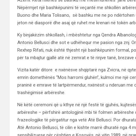
Nëpërmjet një bashkëpunimi të veçantë me shkollën arbëresh
Buono dhe Maria Tolisano, së bashku me ne po ndërtohen ura 
jeton në diasporë dhe asaj që ruhet me krenari në tokën ar
Ky binjakëzim shkollash, i mbështetur nga Qendra Albanolog
Antonio Bellusci dhe sot e udhëhequr me pasion nga znj. 
Rexhep Rifati, nuk është thjesht një bashkëpunim formal, por
për ta mbajtur gjallë atë në zemrat e të rinjve tanë, brezave q
Vizita katër ditore e nxënësve shqiptarë nga Zvicra, në qyte
emrin domethënës “Mos harromi gluhën”, kulmoi me një cerem
praninë e emrave të lartpërmendur, nxënësit u nderuan me ce
trashëgimisë arbëreshe.
Në këtë ceremoni që u kthye në një festë të gjuhës, kujtesë
arbëreshe – përfshirë antologjinë mbi të folmen arbëreshe dhe
frazeologjike të përgatitur nga vetë Atë Bellusci. Por dhurat
Atë Antonio Bellusci, të cilin e kishte marrë dhuratë nga 4 
sensibilizuese për çështjen e Kosovës, në vitin 1989, në pran