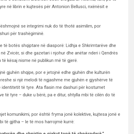
tyre në librin e kujtesës për Antonion Bellusci, nxënësit e
ëshmojnë se integrimi nuk do të thotë asimilim, por
shuri për trashëgiminë.
e të botës shqiptare në diasporë: Lidhja e Shkrimtarëve dhe
 Zvicër, si dhe gazetari i njohur dhe anëtar nderi i Qendrës
 të kësaj nisme në publikun më të gjerë.
në gjuhën shqipe, por e jetojnë edhe gjuhën dhe kulturën
ëreshe si një melodi të ngjashme me gjuhën e gjyshërve të
identitetit të tyre. Ata flasin me dashuri për kostumet
ve të tyre – duke u bërë, pa e ditur, shtylla mbi të cilën do të
jet komunikimi, por është fryma jonë kolektive, kujtesa jonë e
i të gjitha – le të mos harrojmë kurrë:
natyrën dhe shpirtin e gjakut tonë të shpërndarë.”