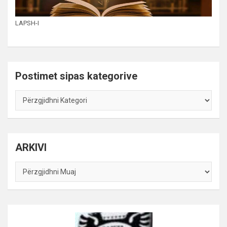
LAPSH-I
Postimet sipas kategorive
Postimet
sipas
kategorive
ARKIVI
ARKIVI