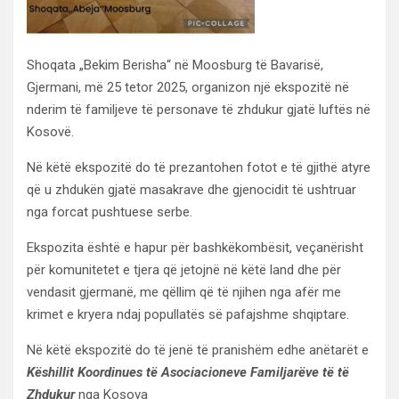
Shoqata „Bekim Berisha“ në Moosburg të Bavarisë,
Gjermani, më 25 tetor 2025, organizon një ekspozitë në
nderim të familjeve të personave të zhdukur gjatë luftës në
Kosovë.
Në këtë ekspozitë do të prezantohen fotot e të gjithë atyre
që u zhdukën gjatë masakrave dhe gjenocidit të ushtruar
nga forcat pushtuese serbe.
Ekspozita është e hapur për bashkëkombësit, veçanërisht
për komunitetet e tjera që jetojnë në këtë land dhe për
vendasit gjermanë, me qëllim që të njihen nga afër me
krimet e kryera ndaj popullatës së pafajshme shqiptare.
Në këtë ekspozitë do të jenë të pranishëm edhe anëtarët e
Këshillit Koordinues të Asociacioneve Familjarëve të të
Zhdukur
nga Kosova