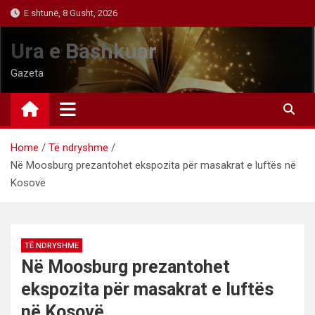
Skip
E shtunë, 8 Gusht, 2026
to
content
Ura e Bashkuar
Gazeta
Home
Të ndryshme
Në Moosburg prezantohet ekspozita për masakrat e luftës në
Kosovë
TË NDRYSHME
Në Moosburg prezantohet
ekspozita për masakrat e luftës
në Kosovë