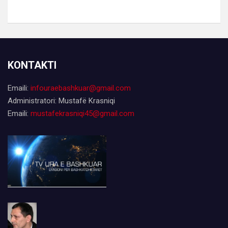
KONTAKTI
Emaili:
infouraebashkuar@gmail.com
Administratori: Mustafë Krasniqi
Emaili:
mustafekrasniqi45@gmail.com