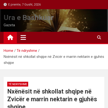
Skip
E premte, 7 Gusht, 2026
to
content
Ura e Bashkuar
Gazeta
Home
Të ndryshme
Nxënësit në shkollat shqipe në Zvicër e marrin nektarin e gjuhës
shqipe
TË NDRYSHME
Nxënësit në shkollat shqipe në
Zvicër e marrin nektarin e gjuhës
shqipe