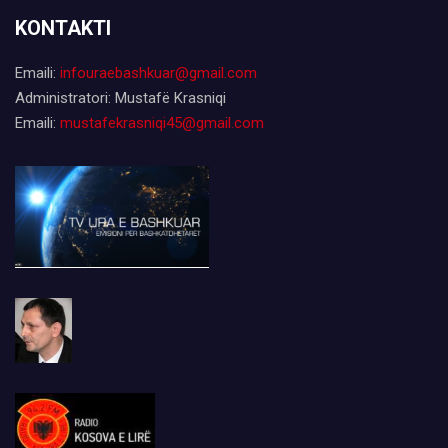
KONTAKTI
Emaili:
infouraebashkuar@gmail.com
Administratori: Mustafë Krasniqi
Emaili:
mustafekrasniqi45@gmail.com