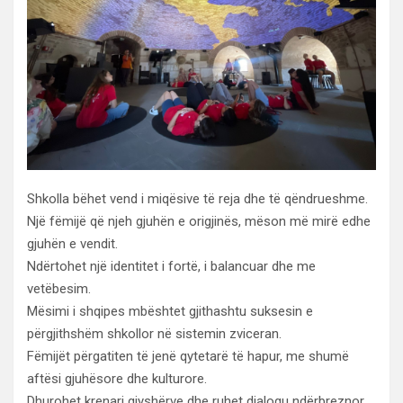
Shkolla bëhet vend i miqësive të reja dhe të qëndrueshme.
Një fëmijë që njeh gjuhën e origjinës, mëson më mirë edhe
gjuhën e vendit.
Ndërtohet një identitet i fortë, i balancuar dhe me
vetëbesim.
Mësimi i shqipes mbështet gjithashtu suksesin e
përgjithshëm shkollor në sistemin zviceran.
Fëmijët përgatiten të jenë qytetarë të hapur, me shumë
aftësi gjuhësore dhe kulturore.
Dhurohet krenari gjyshërve dhe ruhet dialogu ndërbreznor.