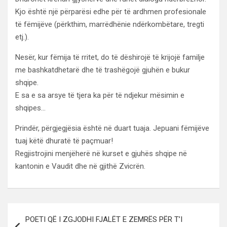
Kjo është një përparësi edhe për të ardhmen profesionale
të fëmijëve (përkthim, marrëdhënie ndërkombëtare, tregti
etj.).
Nesër, kur fëmija të rritet, do të dëshirojë të krijojë familje
me bashkatdhetarë dhe të trashëgojë gjuhën e bukur
shqipe.
E sa e sa arsye të tjera ka për të ndjekur mësimin e
shqipes…
Prindër, përgjegjësia është në duart tuaja. Jepuani fëmijëve
tuaj këtë dhuratë të paçmuar!
Regjistrojini menjëherë në kurset e gjuhës shqipe në
kantonin e Vaudit dhe në gjithë Zvicrën.
Lëvizje
POETI QË I ZGJODHI FJALËT E ZEMRËS PËR T’I
te