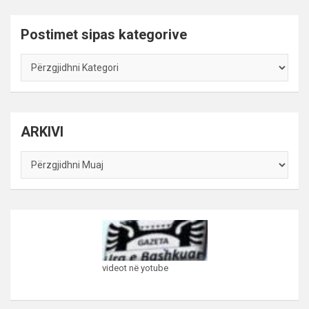
Postimet sipas kategorive
Postimet
sipas
kategorive
ARKIVI
ARKIVI
videot në yotube