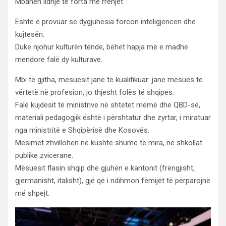
Mbahen lidhje të forta me rrënjët.
Është e provuar se dygjuhësia forcon inteligjencën dhe
kujtesën.
Duke njohur kulturën tënde, bëhet hapja më e madhe
mendore falë dy kulturave.
Mbi të gjitha, mësuesit janë të kualifikuar: janë mësues të
vërtetë në profesion, jo thjesht folës të shqipes.
Falë kujdesit të ministrive në shtetet mëmë dhe QBD-së,
materiali pedagogjik është i përshtatur dhe zyrtar, i miratuar
nga ministritë e Shqipërisë dhe Kosovës.
Mësimet zhvillohen në kushte shumë të mira, në shkollat
publike zvicerane.
Mësuesit flasin shqip dhe gjuhën e kantonit (frëngjisht,
gjermanisht, italisht), gjë që i ndihmon fëmijët të përparojnë
më shpejt.