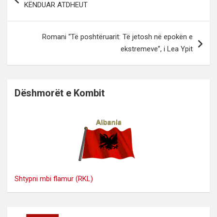
KËNDUAR ATDHEUT
postimet
Romani “Të poshtëruarit: Të jetosh në epokën e
ekstremeve”, i Lea Ypit
Dëshmorët e Kombit
Shtypni mbi flamur (RKL)