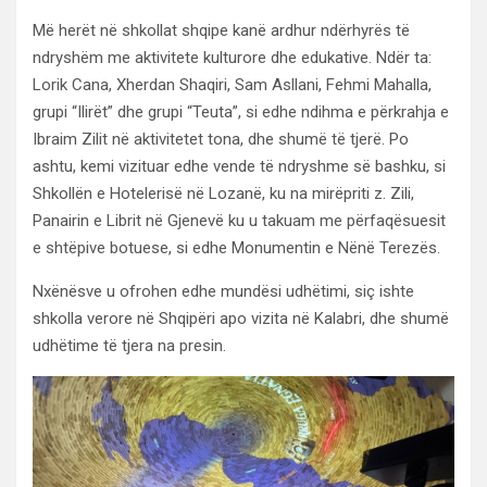
Më herët në shkollat shqipe kanë ardhur ndërhyrës të
ndryshëm me aktivitete kulturore dhe edukative. Ndër ta:
Lorik Cana, Xherdan Shaqiri, Sam Asllani, Fehmi Mahalla,
grupi “Ilirët” dhe grupi “Teuta”, si edhe ndihma e përkrahja e
Ibraim Zilit në aktivitetet tona, dhe shumë të tjerë. Po
ashtu, kemi vizituar edhe vende të ndryshme së bashku, si
Shkollën e Hotelerisë në Lozanë, ku na mirëpriti z. Zili,
Panairin e Librit në Gjenevë ku u takuam me përfaqësuesit
e shtëpive botuese, si edhe Monumentin e Nënë Terezës.
Nxënësve u ofrohen edhe mundësi udhëtimi, siç ishte
shkolla verore në Shqipëri apo vizita në Kalabri, dhe shumë
udhëtime të tjera na presin.