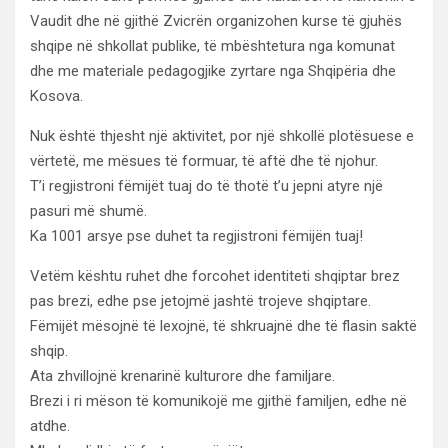
Vaudit dhe në gjithë Zvicrën organizohen kurse të gjuhës
shqipe në shkollat publike, të mbështetura nga komunat
dhe me materiale pedagogjike zyrtare nga Shqipëria dhe
Kosova.
Nuk është thjesht një aktivitet, por një shkollë plotësuese e
vërtetë, me mësues të formuar, të aftë dhe të njohur.
T’i regjistroni fëmijët tuaj do të thotë t’u jepni atyre një
pasuri më shumë.
Ka 1001 arsye pse duhet ta regjistroni fëmijën tuaj!
Vetëm kështu ruhet dhe forcohet identiteti shqiptar brez
pas brezi, edhe pse jetojmë jashtë trojeve shqiptare.
Fëmijët mësojnë të lexojnë, të shkruajnë dhe të flasin saktë
shqip.
Ata zhvillojnë krenarinë kulturore dhe familjare.
Brezi i ri mëson të komunikojë me gjithë familjen, edhe në
atdhe.