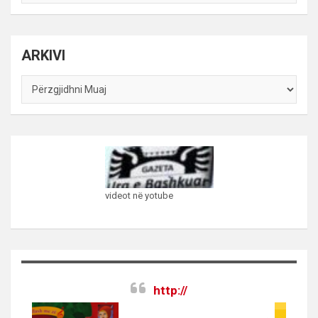
sipas
kategorive
ARKIVI
ARKIVI
videot në yotube
http://