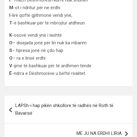
M
-ot i ndritur për ne erdhi
I
-lirë qoftë gjithmonë vendi ynë,
T
-ë bashkuar për të mbrojtur atdheun
K
-osovë vendi ynë i lashtë
O
– disejada jonë për liri nuk ka mbarim
S
– hpresa jonë në çdo hap
O
– ra e lirisë erdhi
V
-ijmë të bashkuar për të ardhmen tënde
Ë
-ndrra e Dëshmorëve u bëftë realitet.
Lëvizje
LAPSh-i hap pikën shkollore të radhës në Roth të
te
Bavarisë
postimet
ME JU NA ERDHI LIRIA