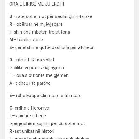
ORA E LIRISË ME JU ERDHI
U
– ratë sot e mot për secilin çlirimtarë-e
R
– obëruar në mijëvjeçarë
I-
shin dhe mbetën trojet tona
M
– bushur varre
E-
përjetshme qoftë dashuria për atdheun
D
– rite e LIRI na sollet
I-
dilike vepra e Juaj hyjnore
T
– oka s duronte më gjëmën
A- t dheu i të parëve
E
– rdhe Epope Çlirimtare e fitimtare
Ç
-erdhe e Heronjve
L
– apidarë u bënë
I
-përjetshëm kujtimi për Ju sot e mot
R
-ast unikat në histori
I
– mazh Dëshmorësh kurrë nuk shuhen