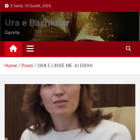
Skip
E hënë, 10 Gusht, 2026
to
content
Ura e Bashkuar
Gazeta
Home
Poezi
ORA E LIRISË ME JU ERDHI