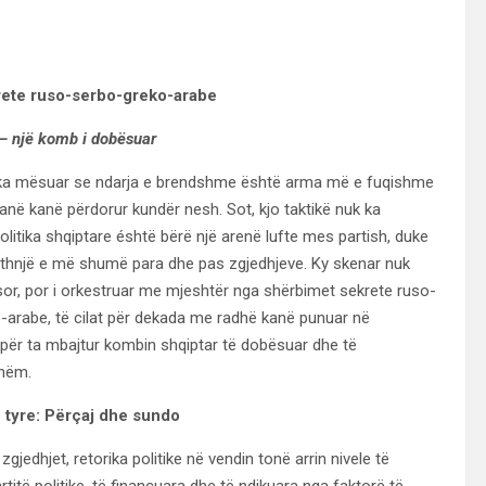
krete ruso-serbo-greko-arabe
– një komb i dobësuar
 ka mësuar se ndarja e brendshme është arma më e fuqishme
anë kanë përdorur kundër nesh. Sot, kjo taktikë nuk ka
olitika shqiptare éshtë bërë një arenë lufte mes partish, duke
jithnjë e më shumë para dhe pas zgjedhjeve. Ky skenar nuk
sor, por i orkestruar me mjeshtër nga shërbimet sekrete ruso-
-arabe, të cilat për dekada me radhë kanë punuar në
për ta mbajtur kombin shqiptar të dobësuar dhe të
hëm.
e tyre: Përçaj dhe sundo
zgjedhjet, retorika politike në vendin tonë arrin nivele të
rtitë politike, të financuara dhe të ndikuara nga faktorë të