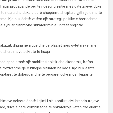
rhapin propagandë për të ndezur urrejtje mes qytetarëve, duke
e të ndara dhe duke e bërë shoqërinë shqiptare gjithnjë e më të
me. Kjo nuk është vetëm një strategji politike e brendshme,
anë synuar gjithmonë shkatërrimin e unitetit shqiptar.
 akuzat, dhuna në rrugë dhe përplasjet mes qytetarëve janë
ë shërbimeve sekrete të huaja.
në qenë pranë një stabiliteti politik dhe ekonomik, befas
 rrezikshme që e kthejnë situatën në kaos. Kjo nuk është
hqiptarët të dobësuar dhe të përqarë, duke mos i lejuar të
imeve sekrete është krijimi i një konflikti civil brenda trojeve
tarë, duke e bërë kombin tonë të shkatërrojë veten me duart e