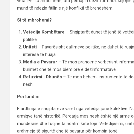
veta. Për ta arritur këtë, ata përhapin dezinformata, krijojnë
mund të ndezin fitilin e një konflikti të brendshëm.
Si të mbrohemi?
Vetëdija Kombëtare
– Shqiptarët duhet të jenë të vetë
politike.
Uniteti
– Pavarësisht dallimeve politike, ne duhet të rua
interesa të huaja.
Media e Pavarur
– Të mos pranojmë verbërisht informac
burimet dhe të mos biem pre e dezinformatave.
Refuzimi i Dhunës
– Të mos bëhemi instrumente të dest
nesh.
Përfundim
E ardhmja e shqiptarëve varet nga vetëdija jonë kolektive. 
armiqve tanë historikë. Përqarja mes nesh është një armë 
mundësinë dhe fuqinë ta ndalim këtë lojë. Vetëdijesimi, unite
ardhmeje të sigurtë dhe të pavarur për kombin tonë.