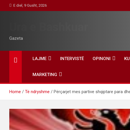
Skip
E diel, 9 Gusht, 2026
to
content
Ura e Bashkuar
Gazeta
LAJME
INTERVISTË
OPINONI
KU
MARKETING
Home
Të ndryshme
Përçarjet mes partive shqiptare para d