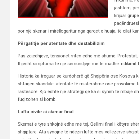
jashtëm, pë
krijuar grup
paqëndruesh
por një skenar i mirëllogaritur nga qarqet e huaja, të cilat k
Përgatitje për atentate dhe destabilizim
Pas zgjedhjeve, tensionet rriten edhe më shumë. Protestat,
thjesht simptoma të një sëmundjeje më të madhe: ndikimit t
Historia ka treguar se kurdoherë që Shqipëria ose Kosova ka
shfaqen skandale, atentate të mistershme ose provokime të
rastësore. Kjo është një strategji që ka si synim të mbajë s
fuqizohen si komb.
Lufta civile si skenar final
Skemat e tyre shkojnë edhe më tej. Qëllimi final i këtyre shërb
shqiptare. Ata synojnë të ndezin luftë mes vëllezërve shqip