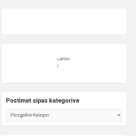
LAPSH-
I
Postimet sipas kategorive
Postimet
sipas
kategorive