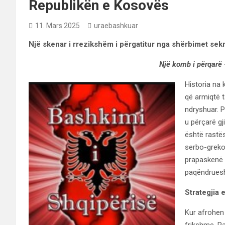
Republikën e Kosovës
11. Mars 2025
uraebashkuar
Një skenar i rrezikshëm i përgatitur nga shërbimet se
Një komb i përqarë 
Historia na
që armiqtë t
ndryshuar. P
u përçarë g
është rastë
serbo-greko
prapaskenë 
paqëndrues
Strategjia 
Kur afrohen 
frikshme. Pa