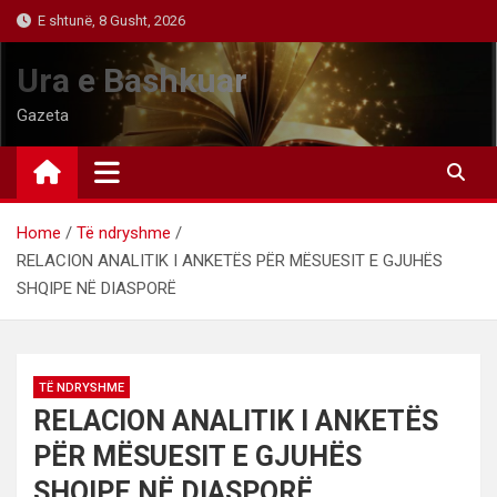
Skip
E shtunë, 8 Gusht, 2026
to
content
Ura e Bashkuar
Gazeta
Home
Të ndryshme
RELACION ANALITIK I ANKETËS PËR MËSUESIT E GJUHËS
SHQIPE NË DIASPORË
TË NDRYSHME
RELACION ANALITIK I ANKETËS
PËR MËSUESIT E GJUHËS
SHQIPE NË DIASPORË