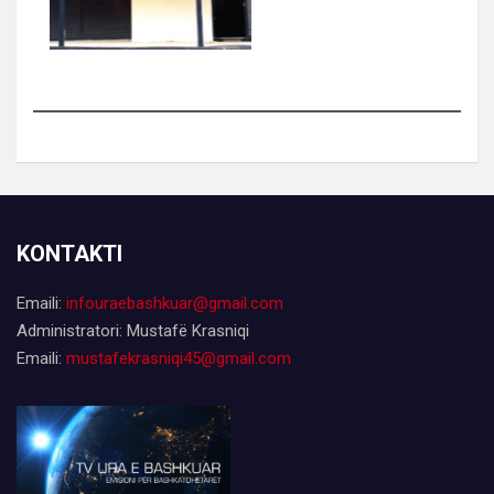
KONTAKTI
Emaili:
infouraebashkuar@gmail.com
Administratori: Mustafë Krasniqi
Emaili:
mustafekrasniqi45@gmail.com