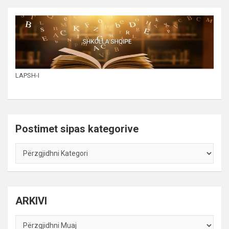
LAPSH-I
Postimet sipas kategorive
Postimet
sipas
kategorive
ARKIVI
ARKIVI