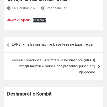
14. Qershor 2025
uraebashkuar
Anketa e faqosur_
Shkarkoje
Lëvizje
LAPSh-i në Bavari hap një klasë të re në Eggenfelden
te
postimet
Këshilli Koordinues i Arsimtarëve në Diasporë (KKAD)
mbajti takimin e radhës dhe prezantoi punën e tij
njëvjeçare
Dëshmorët e Kombit