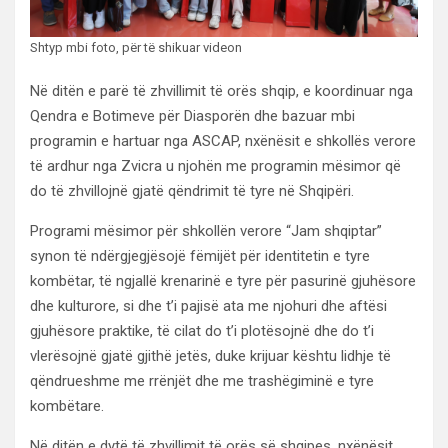
Shtyp mbi foto, për të shikuar videon
Në ditën e parë të zhvillimit të orës shqip, e koordinuar nga
Qendra e Botimeve për Diasporën dhe bazuar mbi
programin e hartuar nga ASCAP, nxënësit e shkollës verore
të ardhur nga Zvicra u njohën me programin mësimor që
do të zhvillojnë gjatë qëndrimit të tyre në Shqipëri.
Programi mësimor për shkollën verore “Jam shqiptar”
synon të ndërgjegjësojë fëmijët për identitetin e tyre
kombëtar, të ngjallë krenarinë e tyre për pasurinë gjuhësore
dhe kulturore, si dhe t’i pajisë ata me njohuri dhe aftësi
gjuhësore praktike, të cilat do t’i plotësojnë dhe do t’i
vlerësojnë gjatë gjithë jetës, duke krijuar kështu lidhje të
qëndrueshme me rrënjët dhe me trashëgiminë e tyre
kombëtare.
Në ditën e dytë të zhvillimit të orës së shqipes, nxënësit