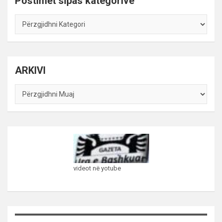
Postimet sipas kategorive
Postimet
sipas
kategorive
ARKIVI
ARKIVI
videot në yotube