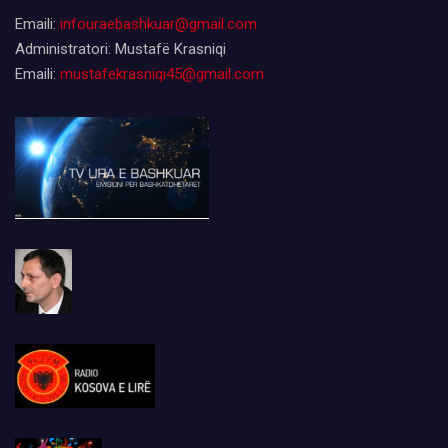
Emaili:
infouraebashkuar@gmail.com
Administratori: Mustafë Krasniqi
Emaili:
mustafekrasniqi45@gmail.com