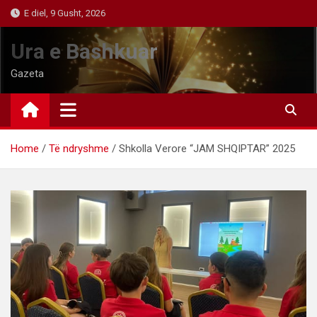
Skip
E diel, 9 Gusht, 2026
to
content
Ura e Bashkuar
Gazeta
Home
Të ndryshme
Shkolla Verore “JAM SHQIPTAR” 2025