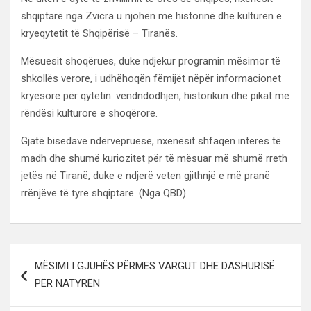
shqiptarë nga Zvicra u njohën me historinë dhe kulturën e
kryeqytetit të Shqipërisë – Tiranës.
Mësuesit shoqërues, duke ndjekur programin mësimor të
shkollës verore, i udhëhoqën fëmijët nëpër informacionet
kryesore për qytetin: vendndodhjen, historikun dhe pikat me
rëndësi kulturore e shoqërore.
Gjatë bisedave ndërvepruese, nxënësit shfaqën interes të
madh dhe shumë kuriozitet për të mësuar më shumë rreth
jetës në Tiranë, duke e ndjerë veten gjithnjë e më pranë
rrënjëve të tyre shqiptare. (Nga QBD)
Lëvizje
MËSIMI I GJUHËS PËRMES VARGUT DHE DASHURISË
te
PËR NATYRËN
postimet