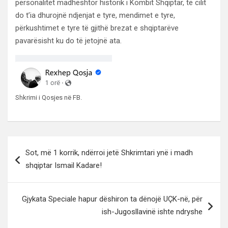
personalitet madhështor historik i Kombit Shqiptar, të cilit
do t’ia dhurojnë ndjenjat e tyre, mendimet e tyre,
përkushtimet e tyre të gjithë brezat e shqiptarëve
pavarësisht ku do të jetojnë ata.
Shkrimi i Qosjes në FB.
Lëvizje
Sot, më 1 korrik, ndërroi jetë Shkrimtari ynë i madh
te
shqiptar Ismail Kadare!
postimet
Gjykata Speciale hapur dëshiron ta dënojë UÇK-në, për
ish-Jugosllavinë ishte ndryshe