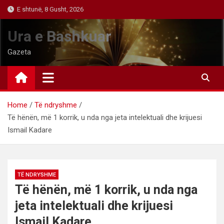
Skip
E shtunë, 8 Gusht, 2026
to
content
Ura e Bashkuar
Gazeta
Home
Të ndryshme
Të hënën, më 1 korrik, u nda nga jeta intelektuali dhe krijuesi
Ismail Kadare
TË NDRYSHME
Të hënën, më 1 korrik, u nda nga
jeta intelektuali dhe krijuesi
Ismail Kadare