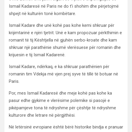
Ismail Kadaresë në Paris ne do t’i shohim dhe përjetojmë
shpejt në kulturën tonë kombëtare.
Ismail Kadare dhe unë kohë pas kohe kemi shkruar për
krijimtarinë e njëri tjetrit. Unë e kam propozuar përkthimin e
romanit të tij Kështjella në gjuhën serbo-kroate dhe kam
shkruar një parathënie shumë vlerësuese për romanin dhe
krijuesin e tij Ismail Kadarenë.
Ismail Kadare, ndërkaq, e ka shkruar parathënien për
romanin tim Vdekja më vjen prej syve të tillë të botuar në
Paris.
Por, mes Ismail Kadaresë dhe meje kohë pas kohe ka
pasur edhe gjykime e vlerësime polemike si pasojë e
pikëpamjeve tona të ndryshme për çështje të ndryshme
kulturore dhe letrare në përgjithësi.
Në letërsinë evropiane është bërë historike bindja e pranuar