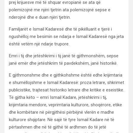
prej krijuesve më të shquar evropianë se ata që
polemizojnë me njëri tjetrin ata polemizojnë sepse e
nderojnë dhe e duan njëri tjetrin.
Familjarët e Ismail Kadaresë dhe të pikëlluarit e tjerë i
ngushëlloj me besimin se ndarja e Ismail Kadaresë nga jeta
është vetëm një ndarje trupore.
Emri i tij dhe jetëshkrimi i tij janë të gjithmonshëm, sepse
janë emër dhe jetëshkrim të pavdekshëm, janë historikë.
E gjithmonshme dhe e gjithkohshme është edhe krijimtaria
e shumëllojshme e Ismail Kadaresë: proza letrare, shkrimet
publicistike, trajtesat historiko letrare dhe kritike e eseistike.
Të gjitha këto – emri Ismail Kadare, jetëshkrimi i tij,
krijimtaria mendore, veprimtaria kulturore, shoqërore, etike
dhe kombëtare në përgjithësi përbëjnë vlerën e madhe
kulturore shqiptare. Në sajë të tyre Ismail Kadare në të
përtashmen dhe në të gjithë të ardhmen do të jetë