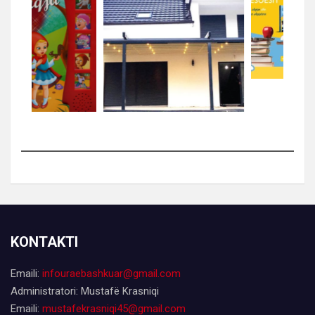
KONTAKTI
Emaili:
infouraebashkuar@gmail.com
Administratori: Mustafë Krasniqi
Emaili:
mustafekrasniqi45@gmail.com