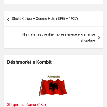
Lëvizje
Shotë Galica – Qerime Halili (1895 – 1927)
te
postimet
Një natë festive dhe mbresëlënëse e krenarisë
shqiptare
Dëshmorët e Kombit
Shtypni mbi flamur (RKL)