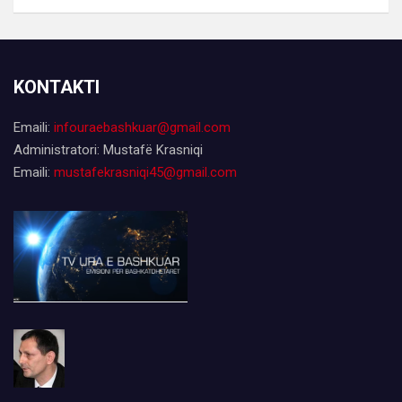
KONTAKTI
Emaili:
infouraebashkuar@gmail.com
Administratori: Mustafë Krasniqi
Emaili:
mustafekrasniqi45@gmail.com