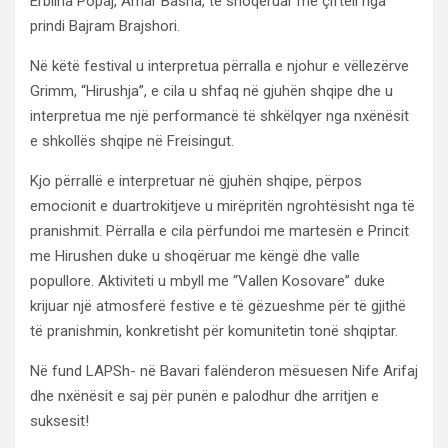
Erblina Popaj, Amar Basha, të shoqëruar me çifteli nga
prindi Bajram Brajshori.
Në këtë festival u interpretua përralla e njohur e vëllezërve
Grimm, “Hirushja”, e cila u shfaq në gjuhën shqipe dhe u
interpretua me një performancë të shkëlqyer nga nxënësit
e shkollës shqipe në Freisingut.
Kjo përrallë e interpretuar në gjuhën shqipe, përpos
emocionit e duartrokitjeve u mirëpritën ngrohtësisht nga të
pranishmit. Përralla e cila përfundoi me martesën e Princit
me Hirushen duke u shoqëruar me këngë dhe valle
popullore. Aktiviteti u mbyll me “Vallen Kosovare” duke
krijuar një atmosferë festive e të gëzueshme për të gjithë
të pranishmin, konkretisht për komunitetin tonë shqiptar.
Në fund LAPSh- në Bavari falënderon mësuesen Nife Arifaj
dhe nxënësit e saj për punën e palodhur dhe arritjen e
suksesit!