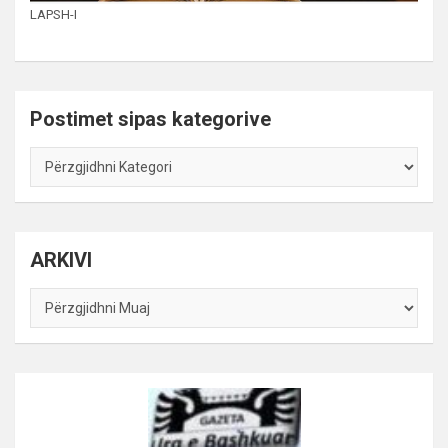
LAPSH-I
Postimet sipas kategorive
Postimet
sipas
kategorive
ARKIVI
ARKIVI