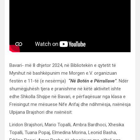
Bavari- më 8 dhjetor 2024, në Bibliotekën e qytetit të
Mynihut në bashkëpunim me Morgen e.V. organizuan
festën e 11-të (e nesërmja)
“Në Botën e Përrallave”
. Ndër
shumëgjuhësh tjera e pranishme në këtë aktivitet ishte
edhe Shkolla Shqipe në Bavari, e përfaqësuar nga klasa e
Freisingut me mësuese Nife Arifaj dhe ndihmësja, nxënësja
Ulpijana Brajshori dhe nxënësit:
Liridon Brajshori, Mario Topalli, Ambra Bardhoci, Xhesika
Topalli, Tuana Popaj, Elmedina Morina, Leonid Basha,