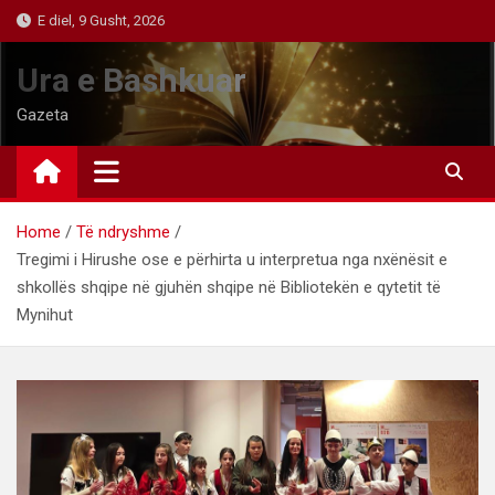
Skip
E diel, 9 Gusht, 2026
to
content
Ura e Bashkuar
Gazeta
Home
Të ndryshme
Tregimi i Hirushe ose e përhirta u interpretua nga nxënësit e
shkollës shqipe në gjuhën shqipe në Bibliotekën e qytetit të
Mynihut