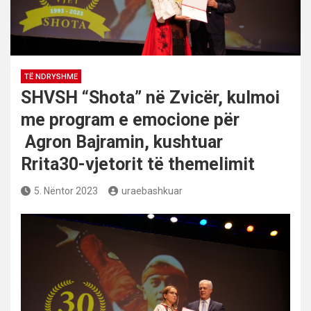
TË NDRYSHME
SHVSH “Shota” në Zvicër, kulmoi
me program e emocione për
Agron Bajramin, kushtuar
Rrita30-vjetorit të themelimit
5. Nëntor 2023
uraebashkuar