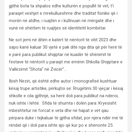
gjithë bota ta shpalos edhe kulturën e popullit të vet, t’i
paraqet veshjet e mrekullueshme dhe traditat fisnike që i
morën në atdhe, i ruajtën e i kultivuan në mërgatë dhe i
vunë në shërbim të ruajtjes së identitetit kombëtar.
Ne sot jemi në ditën e katërt të nëntorit të vitit 2023 dhe
sapo kanë kaluar 30 vjetë e pak ditë nga dita që për herë të
e parë para publikut shqiptar në kuadër të shënimit të
festave të nëntorit u paraqit me emërin Shkolla Shqiptare e
Vallëzimit “Shota” në Zvicër”…
Ibish Neziri, që është edhe autor i monografisë kushtuar
kësaj trupe artistike, përkujtoi se: Rrugëtimi 30 vjeçar i kësaj
shkolle e cila gjithnjë, sa herë doli para publikut na nderoi,
nuk ishte i lehtë. Sfida të shumta i dolën para. Kryesisht
mbështetur në forcat e veta dhe në hapat e vet qau
përpara duke i tejkaluar të gjitha sfidat, por njëra ndër më të
rëndat që i doli para ishte ajo që kur po e shënonte 25