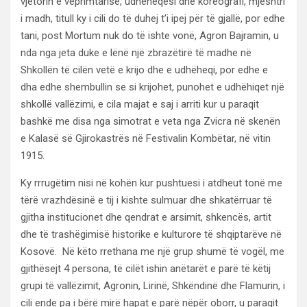
vjetorin e veprimtarisë, udhëheqësi dhe koreografi, mjeshtri
i madh, titull ky i cili do të duhej t’i ipej për të gjallë, por edhe
tani, post Mortum nuk do të ishte vonë, Agron Bajramin, u
nda nga jeta duke e lënë një zbrazëtirë të madhe në
Shkollën të cilën vetë e krijo dhe e udhëheqi, por edhe e
dha edhe shembullin se si krijohet, punohet e udhëhiqet një
shkollë vallëzimi, e cila majat e saj i arriti kur u paraqit
bashkë me disa nga simotrat e veta nga Zvicra në skenën
e Kalasë së Gjirokastrës në Festivalin Kombëtar, në vitin
1915.
Ky rrrugëtim nisi në kohën kur pushtuesi i atdheut tonë me
tërë vrazhdësinë e tij i kishte sulmuar dhe shkatërruar të
gjitha institucionet dhe qendrat e arsimit, shkencës, artit
dhe të trashëgimisë historike e kulturore të shqiptarëve në
Kosovë. Në këto rrethana me një grup shumë të vogël, me
gjithësejt 4 persona, të cilët ishin anëtarët e parë të këtij
grupi të vallëzimit, Agronin, Lirinë, Shkëndinë dhe Flamurin, i
cili ende pa i bërë mirë hapat e parë nëpër oborr, u paraqit