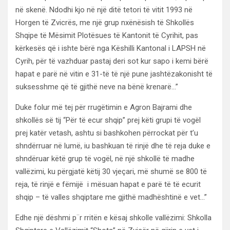
në skenë. Ndodhi kjo në një ditë tetori të vitit 1993 në
Horgen të Zvicrës, me një grup nxënësish të Shkollës
Shqipe të Mësimit Plotësues të Kantonit të Cyrihit, pas
kërkesës që i ishte bërë nga Këshilli Kantonal i LAPSH në
Cyrih, për të vazhduar pastaj deri sot kur sapo i kemi bërë
hapat e parë në vitin e 31-të të një pune jashtëzakonisht të
suksesshme që të gjithë neve na bënë krenarë…”
Duke folur më tej për rrugëtimin e Agron Bajrami dhe
shkollës së tij “Për të ecur shqip” prej këti grupi të vogël
prej katër vetash, ashtu si bashkohen përrockat për t’u
shndërruar në lumë, iu bashkuan të rinjë dhe të reja duke e
shndëruar këtë grup të vogël, në një shkollë të madhe
vallëzimi, ku përgjatë këtij 30 vjeçari, më shumë se 800 të
reja, të rinjë e fëmijë i mësuan hapat e parë të të ecurit
shqip – të valles shqiptare me gjithë madhështinë e vet…”
Edhe një dëshmi p¨r rritën e kësaj shkolle vallëzimi: Shkolla