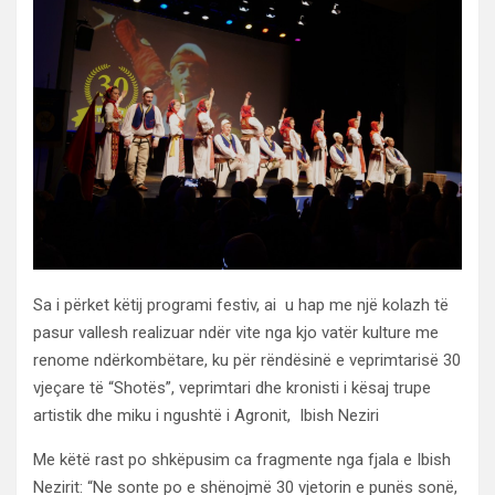
Sa i përket këtij programi festiv, ai u hap me një kolazh të
pasur vallesh realizuar ndër vite nga kjo vatër kulture me
renome ndërkombëtare, ku për rëndësinë e veprimtarisë 30
vjeçare të “Shotës”, veprimtari dhe kronisti i kësaj trupe
artistik dhe miku i ngushtë i Agronit, Ibish Neziri
Me këtë rast po shkëpusim ca fragmente nga fjala e Ibish
Nezirit: “Ne sonte po e shënojmë 30 vjetorin e punës sonë,