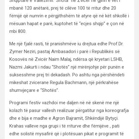
Shqiptare e Vallëzimit “Shota” në Zvicër në gjirin e vet i
mbanë 120 anëtarë, prej të cilëve 100 të rritur dhe 20
fëmijë që numrin e përgjithshëm të atyre që në kët shkollë i
mësuan hapat e parë, kuptohet të “ecjes shqip” e çon në
mbi 800.
Me një fjalë rasti, të pranishmëve iu drejtua edhe Prof.Dr.
Zymer Neziri, pastaj Ambasadori i parë i Republikës së
Kosovës në Zvicër Naim Malaj, ndërsa që kryetari LSHB,
Nazmi Jakurti i ndau “Shotës” një mirënjohje për punën e
suksesshme prej tri dekadash. Po ashtu nga përshëndeti
mikeshat zvicerane Regula Bachmann, një përkrahëse
shumvjeçare e “Shotës”.
Programi festiv vazhdoi me daljen në në skenë me një
kolazh të pasur vallesh realizuar përgatitur nga koreografja
dhe e bija e madhe e Agron Bajramit, Shkëndijë Bytyçi.
Krahas valleve nga grupi i të rriturve dhe fëmijëve , pati
edhe solistë mysafirë që i plotësuan pikat e programit të