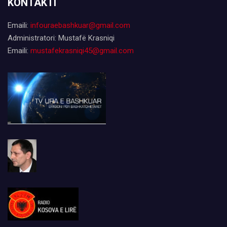
KONTAKTI
Emaili:
infouraebashkuar@gmail.com
Administratori: Mustafë Krasniqi
Emaili:
mustafekrasniqi45@gmail.com