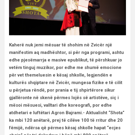
Kaherë nuk jemi mësuar të shohim në Zvicër një
manifestim aq madhështor, si për nga programi, ashtu
edhe pjesëmarrja e masive epublikut, të përshkuar jo
vetëm tinguj muzikor, por edhe me shumë emocione
për vet themeluesin e kësaj shkolle, legjendën e
kulturës shqiptare në Zvicër, mungesa fizike e të cilit
u përjetua rëndë, por prania e tij shpirtërore sikur
gjallëronte në skenë përmes lojës së artistëve, siç i
mësoi mësuesi, valltari dhe koreografi, por edhe
atdhetari e luftëtari Agron Bajrami.- Aktualisht “Shota”
ka mbi 120 anëtarë, prej të cilëve 100 të rritur dhe 20
fëmijë, ndërsa që përmes kësaj shkolle hapat “ecjes