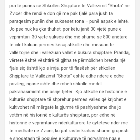
pra të punës së Shkollës Shqiptare të Vallëzimit “Shota” në
Zvicër dhe rendi e don që me pak fjalë para jush ta
paraqesim punën dhe sukseset tona – punë aspak e lehtë.
Jo pse nuk ka çka thuhet, por këtu janë 30 vjetë punë e
veprimtari, 30 vjetë sukses dhe më shumë se 800 anëtarë
të cilët kaluan përmes kësaj shkolle dhe mësuan të
vallëzojnë dhe i vallëzuan vallet e bukura shqiptare. Prandaj,
vërtetë është vështirë të gjitha të përmblidhen brenda një
fjale siç është kjo e imja, por të flasësh për shkollën
Shqiptare të Vallëzimit “Shota” është edhe nderë e edhe
privilegj, ngase ishte dhe mbeti shkollë model
pakrahasimisht me asnjë tjetër. Kjo shkollë në historinë e
kulturës shqiptare të shprehur përmes valles që krijohet e
kultivohet në mërgatë la gjurmë të pashlyeshme dhe jo
vetëm në historinë e kulturës shqiptare, por edhe në
historinë e veprimtarive ndërkulturore të qyteteve ndër më
të mëdhatë në Zvicër, ku pat rastin krahas shumë grupesh
e shoqatash të popujve e kulturave të ndryshme nga e