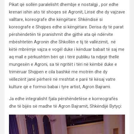
Pikat që sollën paralelisht dhembje e nostalgji , por edhe
krenari ishin ato të shoqes së Agronit, Lirisë dhe dy vajzave
valltare, koreografe dhe këngëtare: Shkëndisë si
koreografe e Shqipes edhe si këngëtare. Derisa dy të parat
përshëndetën të pranishmit dhe gjithë ata që ndërvite
mbështetën Agronin dhe Shkollën e tij të vallëzimit, në
këtë mbrëmje vajza e vogël duke i kënduar babait të saj me
aq mall e përkushtim bëri që i tërë publiku ta ndjejë thellë
mungesën e Agroni, sa të ngritët i tëri në këmbë duke e
trimëruar Shqipen e cila bashkë me motrën dhe dy
vëllezërit janë përherë në rreshtat e parë të kësaj vatre
kulture që e formoi babai i tyre artist, Agron Bajrami.
Ja edhe integralisht fjala përshëndetëse e korreografës
dhe të bijës së madhe të Agron Bajramit, Shkëndijë Bytyçi: