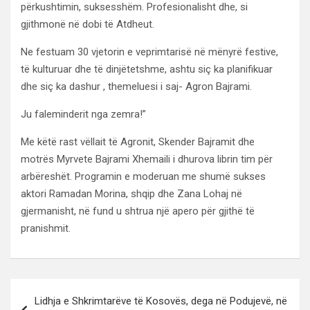
përkushtimin, suksesshëm. Profesionalisht dhe, si
gjithmonë në dobi të Atdheut.
Ne festuam 30 vjetorin e veprimtarisë në mënyrë festive,
të kulturuar dhe të dinjëtetshme, ashtu siç ka planifikuar
dhe siç ka dashur , themeluesi i saj- Agron Bajrami.
Ju faleminderit nga zemra!”
Me këtë rast vëllait të Agronit, Skender Bajramit dhe
motrës Myrvete Bajrami Xhemaili i dhurova librin tim për
arbëreshët. Programin e moderuan me shumë sukses
aktori Ramadan Morina, shqip dhe Zana Lohaj në
gjermanisht, në fund u shtrua një apero për gjithë të
pranishmit.
Lëvizje
Lidhja e Shkrimtarëve të Kosovës, dega në Podujevë, në