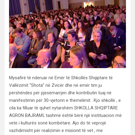
Mysafirë të nderuar në Emër të Shkollës Shqiptare të
Vallëzimit “Shota” në Zvicër dhe në emër tim ju
përshëndes për pjesëmarrjen dhe kontributin tuaj në
manifestimin për 30-vjetorin e themelimit . Kjo shkollë , e
cila ka filluar të quhet nytarshëm SHKOLLA SHQIPTARE
AGRON BAJRAMI, tashmë është bërë një instituacion më
vete i kulturës sonë kombëtare. Ajo do të veprojë
vazhdimisht për realizimin e misionit të vet , me