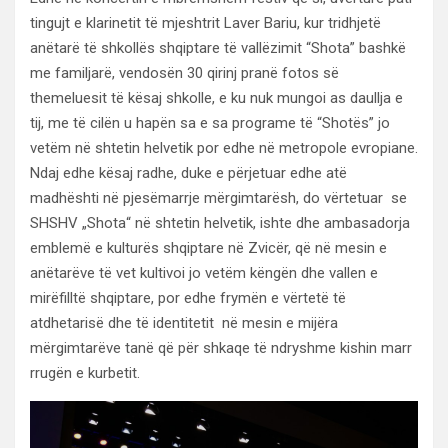
tingujt e klarinetit të mjeshtrit Laver Bariu, kur tridhjetë
anëtarë të shkollës shqiptare të vallëzimit “Shota” bashkë
me familjarë, vendosën 30 qirinj pranë fotos së
themeluesit të kësaj shkolle, e ku nuk mungoi as daullja e
tij, me të cilën u hapën sa e sa programe të “Shotës” jo
vetëm në shtetin helvetik por edhe në metropole evropiane.
Ndaj edhe kësaj radhe, duke e përjetuar edhe atë
madhështi në pjesëmarrje mërgimtarësh, do vërtetuar se
SHSHV „Shota“ në shtetin helvetik, ishte dhe ambasadorja
emblemë e kulturës shqiptare në Zvicër, që në mesin e
anëtarëve të vet kultivoi jo vetëm këngën dhe vallen e
mirëfilltë shqiptare, por edhe frymën e vërtetë të
atdhetarisë dhe të identitetit në mesin e mijëra
mërgimtarëve tanë që për shkaqe të ndryshme kishin marr
rrugën e kurbetit.