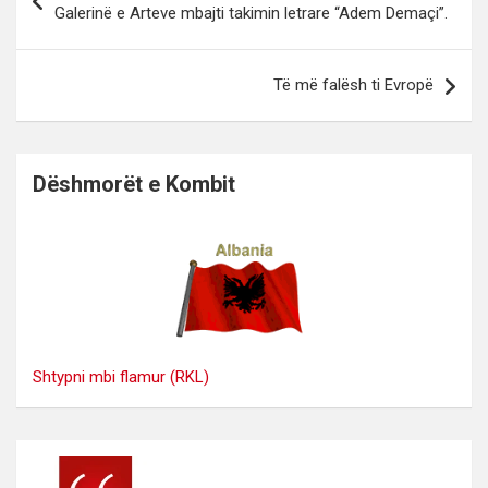
te
Galerinë e Arteve mbajti takimin letrare “Adem Demaçi”.
postimet
Të më falësh ti Evropë
Dëshmorët e Kombit
Shtypni mbi flamur (RKL)