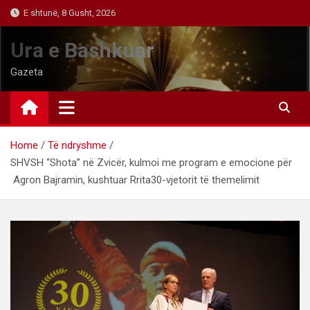
Skip
E shtunë, 8 Gusht, 2026
to
content
Ura e Bashkuar
Gazeta
Home
Të ndryshme
SHVSH “Shota” në Zvicër, kulmoi me program e emocione për
Agron Bajramin, kushtuar Rrita30-vjetorit të themelimit