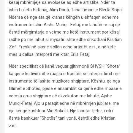
kësaj mbrëmjeje sa evoluese aq edhe artistike. Ndër ta
ishin Luljeta Fetahaj, Alim Dauti, Tana Limani e Blerta Sopaj.
Ndërsa që nga ata që krahas këngën u shfaqen edhe me
instrumente ishin Alshe Muriqi- Fetaj, me lahutën e saj që
është mërgimtarja e vetme me këtë instrument por kësaj
radhe po me lahut si mysafir ishte edhe shkodrani Krsitian
Zefi. Freski në skenë sollën edhe artistët e ri , e në këtë
mes u dallua interpreti me kitar, Erlis Fetaj.
Ndër specifikat që kanë veçuar gjithmonë SHVSH “Shota”
ka qenë kultivimi dhe ruajtja e traditës së interpretimit me
instrumente të lashta muzikore shqiptare. Kështu, që nga
fillimet e Shotës, pjesë e ansamblit ka qenë edhe mbase e
vetmja grua shqiptare që ekzekuton me lahutë, Ajshe
Muriqi-Fetaj. Ajo u paraqit edhe në mbrëmjen jubilare, me
një këngë kushtuar Mic Sokolit. Një lahutar tjetër, i cili i
është bashkuar “Shotës” tani vonë, është edhe Kristian
Zefi.