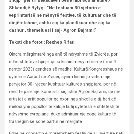
shqip” për tri dekadave i bënë mbi 800 anëtarë.-
Shkëndijë Bytyçi: “Ne festuam 30 vjetorin e
veprimtarisë në mënyrë festive, të kulturuar dhe të
dinjëtetshme, ashtu siç ka planifikuar dhe siç ka
dashur , themeluesi i saj- Agron Bajrami.”
Teksti dhe fotot : Rexhep Rifati
Qindra mërgimtarë nga anë të ndryshme të Zvicrës, por
edhe shteteve fqinje, që ia kishin mësy mbrëmë ( më 4
nëntor 2023) qendrës së madhe Kultur&Kongresshaus në
qytetin e Aaraut në Zvicër, synim kishin jo vetëm një
përvjetor 30- vjeçar kushtuar kulturës shqiptare, por në
rend të parë një ikonë arti, siç ishte Agron Bajrami, që me
artistët e artit popullor që nxori nga shkolla e tij, bëri që
melosi ynë popullor të kalojë kufij qytetesh e shtetesh të
ndryshme evropiane, duke admiruar një copë kulture të
trashëgimisë sonë bartur në mërgatë.
Edhe në koncertin e mbrëmshëm festiv që si, uverturë pati