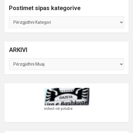
Postimet sipas kategorive
Postimet
sipas
kategorive
ARKIVI
ARKIVI
videot në yotube