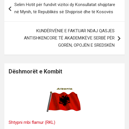
Selim Hotit për fundvit vizitoi dy Konsullatat shqiptare
te
në Mynih, të Republikës së Shqiprisë dhe të Kosovës
postimet
KUNDËRVËNIE E FAKTUAR NDAJ QASJES
ANTISHKENCORE TË AKADEMIKËVE SERBË PËR
GORËN, OPOJËN E SREDSKËN
Dëshmorët e Kombit
Shtypni mbi flamur (RKL)