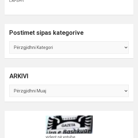
LAPSH-I
Postimet sipas kategorive
Postimet
sipas
kategorive
ARKIVI
ARKIVI
videot në yotube