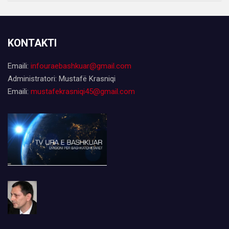
KONTAKTI
Emaili:
infouraebashkuar@gmail.com
Administratori: Mustafë Krasniqi
Emaili:
mustafekrasniqi45@gmail.com