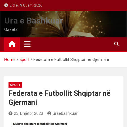
Skip
E diel, 9 Gusht, 2026
to
content
Ura e Bashkuar
Gazeta
Home
sport
Federata e Futbollit Shqiptar në Gjermani
SPORT
Federata e Futbollit Shqiptar në
Gjermani
23. Dhjetor 2023
uraebashkuar