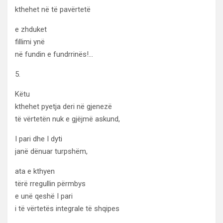
kthehet në të pavërtetë
e zhduket
fillimi ynë
në fundin e fundrrinës!…
5.
Këtu
kthehet pyetja deri në gjenezë
të vërtetën nuk e gjëjmë askund,
I pari dhe I dyti
janë dënuar turpshëm,
ata e kthyen
tërë rregullin përmbys
e unë qeshë I pari
i të vërtetës integrale të shqipes