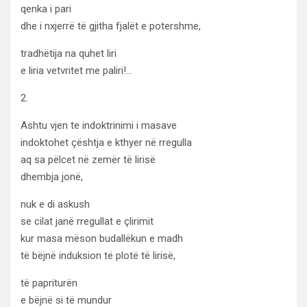
qenka i pari
dhe i nxjerrë të gjitha fjalët e potershme,
tradhëtija na quhet liri
e liria vetvritet me paliri!…
2.
Ashtu vjen te indoktrinimi i masave
indoktohet çështja e kthyer në rregulla
aq sa pëlcet në zemër të lirisë
dhembja jonë,
nuk e di askush
se cilat janë rregullat e çlirimit
kur masa mëson budallëkun e madh
të bëjnë induksion të plotë të lirisë,
të papriturën
e bëjnë si të mundur