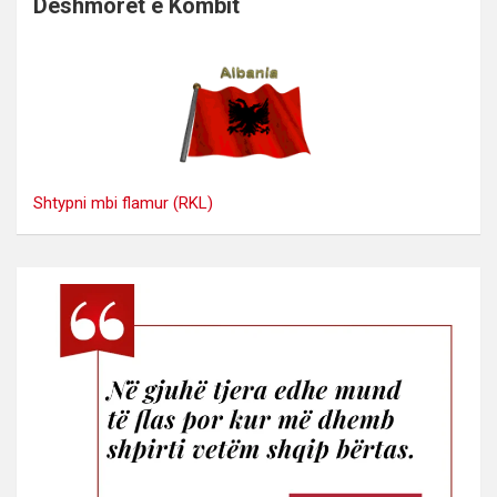
Dëshmorët e Kombit
Shtypni mbi flamur (RKL)