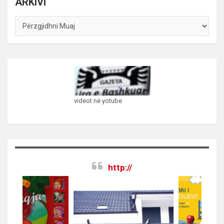
ARKIVI
ARKIVI
videot në yotube
http://