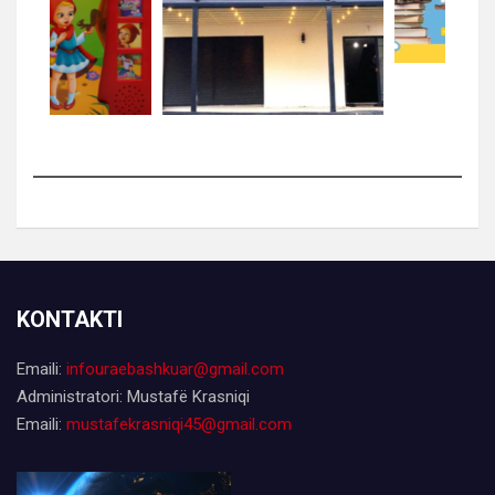
KONTAKTI
Emaili:
infouraebashkuar@gmail.com
Administratori: Mustafë Krasniqi
Emaili:
mustafekrasniqi45@gmail.com