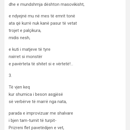
dhe e mundshmja dështon masovikisht,
e ndyejnë mu në mes të emrit tonë
ata që kurrë nuk kanë pasur të vetat
trojet e palçikura,
midis nesh,
e kuti i matjeve të tyre
nxirret si monstër
e pavërteta të shitet si e vërtetë!…
3.
Të vjen keq
kur shumica i beson asgjësë
së verbërve të marrë nga nata,
parada e improvizuar me shalvare
i bjen tam-tumit të turpit-
Prizreni flet pavetëdijen e vet,