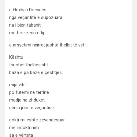
e Hoxha i Drenicës
nga veçantitë e supozuara
na i bjen tabanit
me tërë zërin e tij
e arsyetimi nxirret jashtë thelbit të vet!…
Kështu
trinohet thelbësisht
baza e pa bazë e çështjes,
mija vite
po futemi në terrinë
madje na zhduket
qenia jonë e veçantisë
doktrimi është zëvendësuar
me indoktrinim
sa e vërteta