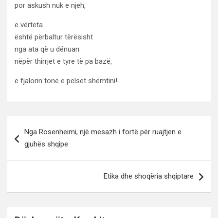
por askush nuk e njeh,
e vërteta
është përbaltur tërësisht
nga ata që u dënuan
nëpër thirrjet e tyre të pa bazë,
e fjalorin tonë e pëlset shëmtini!…
Lëvizje
Nga Rosenheimi, një mesazh i fortë për ruajtjen e
te
gjuhës shqipe
postimet
Etika dhe shoqëria shqiptare