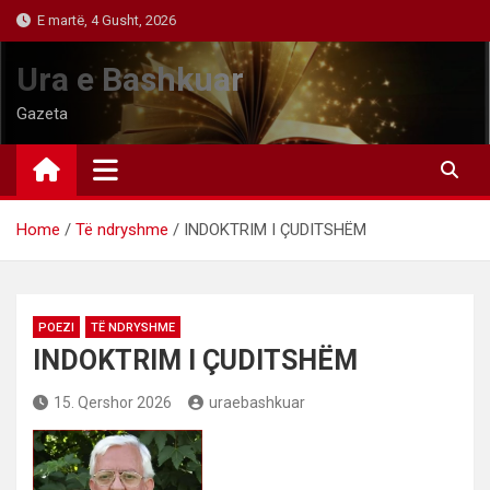
Skip
E martë, 4 Gusht, 2026
to
content
Ura e Bashkuar
Gazeta
Home
Të ndryshme
INDOKTRIM I ÇUDITSHËM
POEZI
TË NDRYSHME
INDOKTRIM I ÇUDITSHËM
15. Qershor 2026
uraebashkuar