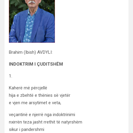
Brahim (Ibish) AVDYLI:
INDOKTRIM I ÇUDITSHËM
1.
Kaherë më përcjellë
hija e zbehtë e thënies së vjetër
e vjen me arsytimet e veta,
veçantinë e njerrë nga indoktrinimi
nxirrën teza jasht rrethit të natyrshëm
sikur i pandershmi