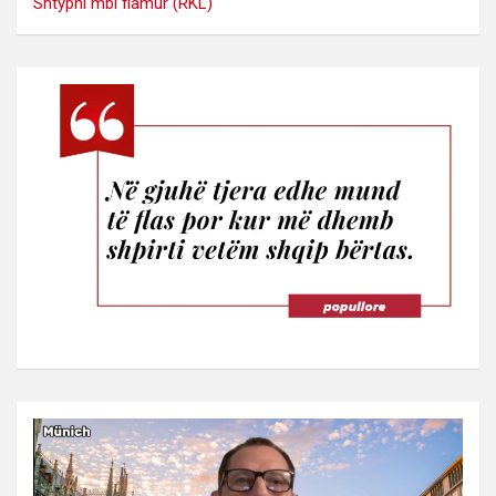
Shtypni mbi flamur (RKL)