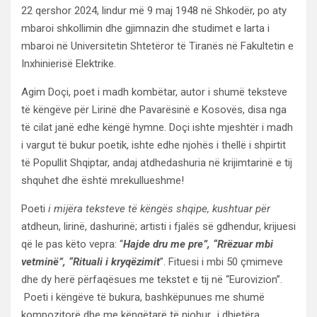
22 qershor 2024, lindur më 9 maj 1948 në Shkodër, po aty
mbaroi shkollimin dhe gjimnazin dhe studimet e larta i
mbaroi në Universitetin Shtetëror të Tiranës në Fakultetin e
Inxhinierisë Elektrike.
Agim Doçi, poet i madh kombëtar, autor i shumë teksteve
të këngëve për Lirinë dhe Pavarësinë e Kosovës, disa nga
të cilat janë edhe këngë hymne. Doçi ishte mjeshtër i madh
i vargut të bukur poetik, ishte edhe njohës i thellë i shpirtit
të Popullit Shqiptar, andaj atdhedashuria në krijimtarinë e tij
shquhet dhe është mrekullueshme!
Poeti
i mijëra teksteve të këngës shqipe, kushtuar për
atdheun, lirinë, dashurinë; artisti i fjalës së gdhendur, krijuesi
që le pas këto vepra: “
Hajde dru me pre”, “Rrëzuar mbi
vetminë”, “Rituali i kryqëzimit
”. Fituesi i mbi 50 çmimeve
dhe dy herë përfaqësues me tekstet e tij në “Eurovizion”.
Poeti i këngëve të bukura, bashkëpunues me shumë
kompozitorë dhe me këngëtarë të njohur,, i dhjetëra