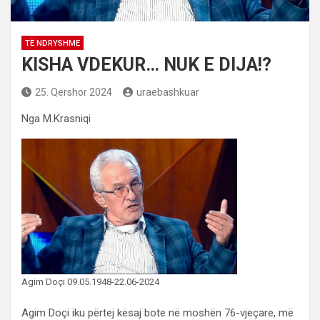
TË NDRYSHME
KISHA VDEKUR… NUK E DIJA!?
25. Qershor 2024
uraebashkuar
Nga M.Krasniqi
Agim Doçi 09.05.1948-22.06-2024
Agim Doçi iku përtej kësaj bote në moshën 76-vjeçare, më