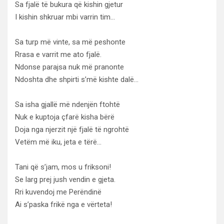
Sa fjalë të bukura që kishin gjetur
I kishin shkruar mbi varrin tim…
Sa turp më vinte, sa më peshonte
Rrasa e varrit me ato fjalë.
Ndonse parajsa nuk më pranonte
Ndoshta dhe shpirti s’më kishte dalë…
Sa isha gjallë më ndenjën ftohtë
Nuk e kuptoja çfarë kisha bërë
Doja nga njerzit një fjalë të ngrohtë
Vetëm më iku, jeta e tërë…
Tani që s’jam, mos u friksoni!
Se larg prej jush vendin e gjeta.
Rri kuvendoj me Perëndinë
Ai s’paska frikë nga e vërteta!