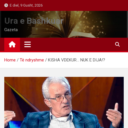
Skip
E diel, 9 Gusht, 2026
to
content
Ura e Bashkuar
Gazeta
Home
Të ndryshme
KISHA VDEKUR… NUK E DIJA!?