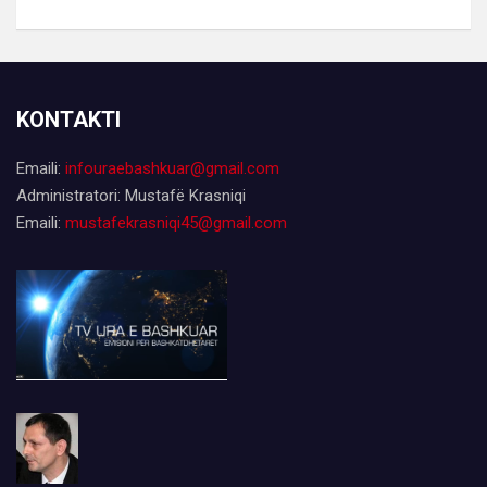
KONTAKTI
Emaili:
infouraebashkuar@gmail.com
Administratori: Mustafë Krasniqi
Emaili:
mustafekrasniqi45@gmail.com