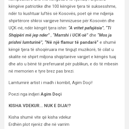
këngëve patriotike dhe 100 këngëve tjera të suksesshme,
ndër to kushtuar luftës së Kosovës, poet që me ndjenja
shpirtërore shkroi vargjeve himnizuese për Kosovën dhe
UÇK-në, ndër këngët tjera ishin:
“A vritet pafajësia”
,
“Ti
Shqipëri më jep nder”
,
“Marrshi i UCK-së”
dhe
“Mos ja
prishni lumturinë”,
“Në një flamur të pandarë”
e shumë
këngë tjera të shoqëruara me tingujt muzikorë, të cilat u
skalite në shpirt miljona shqiptarëve vargjet e këngës tuaj
dhe ato u bënë të preferuarat për publikun, e do të mbesin
në memorien e tyre brez pas brezi.
Lamtumirë artist i madh i kombit, Agim Doçi!
Poezi nga indjeri
Agim Doçi
KISHA VDEKUR… NUK E DIJA!?
Kisha shumë vite që kisha vdekur
Erdhën plot njerëz dhe në varrim