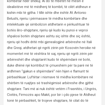
kombëtar ndër shekuj. Ai do të mbetet në mesin e
idealistëve më të mëdhenj të kombit, të cilët atdheun e
kishin mbi të gjitha. I tillë ishte dhe është At Antonio
Belushi, njeriu i përmasave të mëdha kombëtare dhe
intelektuale që simbolizon atdhetarin e përkushtuar të
botës iliro-shqiptare, njeriu që kudo ku punoi e veproi
shpalosi botën shqiptare ashtu siç ishte dhe siç është,
njeriu që hodhi dritë mbi gjenealogjinë arbëreshe në Itali
dhe Greqi, atdhetari që ngriti zërin për Kosovën heroike në
momentet më të vështira të saj, njeriu që ngriti zërin për
arbëreshët dhe shqiptarët kudo të shpërndarë në botë,
duke dhënë një kontribut të çmueshëm për ta parë në të
ardhmen “gjakun e shpërndarë” nën hijen e flamurit të
përbashkuar. Luftëtar i nismave të mëdha kombëtare në
shërbim të ruajtjes së trashëgimisë arbëreshe dhe gjithë
shqiptare. Tani më ai nuk është vetëm i Frasnitës, i Ungrës,
Civitës, Firmozës apo Makit, por bir i çdo pjese të Atdheut
tonë të përbashkët, të trojeve shqiptare, të cilat do të