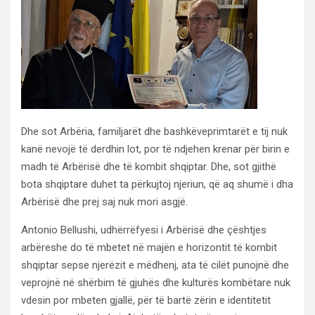
Dhe sot Arbëria, familjarët dhe bashkëveprimtarët e tij nuk
kanë nevojë të derdhin lot, por të ndjehen krenar për birin e
madh të Arbërisë dhe të kombit shqiptar. Dhe, sot gjithë
bota shqiptare duhet ta përkujtoj njeriun, që aq shumë i dha
Arbërisë dhe prej saj nuk mori asgjë.
Antonio Bellushi, udhërrëfyesi i Arbërisë dhe çështjes
arbëreshe do të mbetet në majën e horizontit të kombit
shqiptar sepse njerëzit e mëdhenj, ata të cilët punojnë dhe
veprojnë në shërbim të gjuhës dhe kulturës kombëtare nuk
vdesin por mbeten gjallë, për të bartë zërin e identitetit