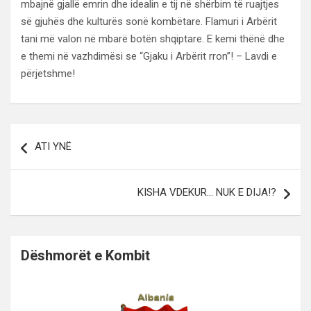
mbajnë gjallë emrin dhe idealin e tij në shërbim të ruajtjes
së gjuhës dhe kulturës sonë kombëtare. Flamuri i Arbërit
tani më valon në mbarë botën shqiptare. E kemi thënë dhe
e themi në vazhdimësi se “Gjaku i Arbërit rron”! – Lavdi e
përjetshme!
Lëvizje
ATI YNË
te
postimet
KISHA VDEKUR… NUK E DIJA!?
Dëshmorët e Kombit