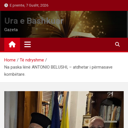
Skip
E premte, 7 Gusht, 2026
to
content
Ura e Bashkuar
Gazeta
Home
Të ndryshme
Na paska lënë ANTONIO BELUSHI, – atdhetar i përmasave
kombëtare.