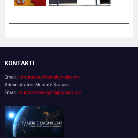
KONTAKTI
Emaili:
infouraebashkuar@gmail.com
Administratori: Mustafë Krasniqi
Emaili:
mustafekrasniqi45@gmail.com