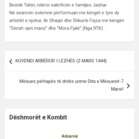
Besnik Tahiri, nderoi sakrificën e familjes Jashar.
Në seancën solemne përformuan me këngët e tyre dy
artistët e njohur, Ilir Shaqiri dhe Shkurte Fejza me këngën
“Sërish vjen marsi” dhe “Mora Fjalë” (Nga RTK) .
Lëvizje
KUVENDI ARBËROR I LEZHËS (2 MARS 1444)
te
postimet
Mësues përhapës të dritës urime Dita e Mësuesit-7
Marsi!
Dëshmorët e Kombit