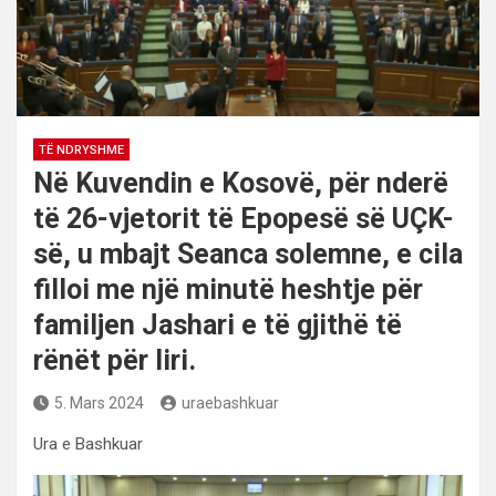
TË NDRYSHME
Në Kuvendin e Kosovë, për nderë
të 26-vjetorit të Epopesë së UÇK-
së, u mbajt Seanca solemne, e cila
filloi me një minutë heshtje për
familjen Jashari e të gjithë të
rënët për liri.
5. Mars 2024
uraebashkuar
Ura e Bashkuar