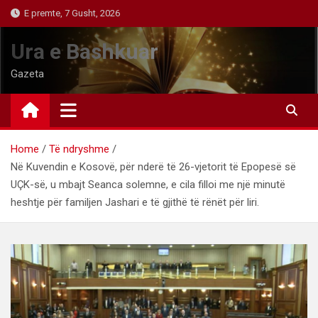
Skip
E premte, 7 Gusht, 2026
to
content
Ura e Bashkuar
Gazeta
Home
Të ndryshme
Në Kuvendin e Kosovë, për nderë të 26-vjetorit të Epopesë së
UÇK-së, u mbajt Seanca solemne, e cila filloi me një minutë
heshtje për familjen Jashari e të gjithë të rënët për liri.