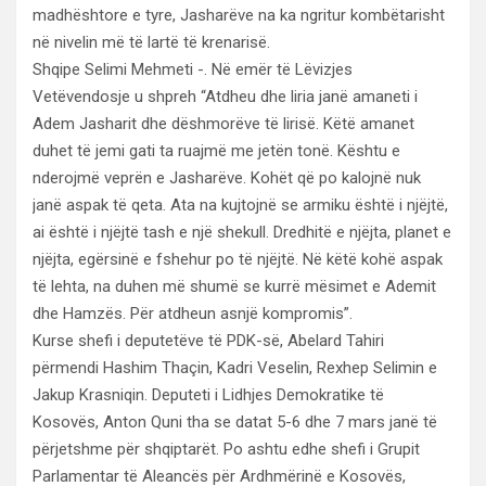
madhështore e tyre, Jasharëve na ka ngritur kombëtarisht
në nivelin më të lartë të krenarisë.
Shqipe Selimi Mehmeti -. Në emër të Lëvizjes
Vetëvendosje u shpreh “Atdheu dhe liria janë amaneti i
Adem Jasharit dhe dëshmorëve të lirisë. Këtë amanet
duhet të jemi gati ta ruajmë me jetën tonë. Kështu e
nderojmë veprën e Jasharëve. Kohët që po kalojnë nuk
janë aspak të qeta. Ata na kujtojnë se armiku është i njëjtë,
ai është i njëjtë tash e një shekull. Dredhitë e njëjta, planet e
njëjta, egërsinë e fshehur po të njëjtë. Në këtë kohë aspak
të lehta, na duhen më shumë se kurrë mësimet e Ademit
dhe Hamzës. Për atdheun asnjë kompromis”.
Kurse shefi i deputetëve të PDK-së, Abelard Tahiri
përmendi Hashim Thaçin, Kadri Veselin, Rexhep Selimin e
Jakup Krasniqin. Deputeti i Lidhjes Demokratike të
Kosovës, Anton Quni tha se datat 5-6 dhe 7 mars janë të
përjetshme për shqiptarët. Po ashtu edhe shefi i Grupit
Parlamentar të Aleancës për Ardhmërinë e Kosovës,