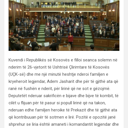
Kuvendi i Republikës së Kosovës e filloi seanca solemn në
nderim të 26-vjetorit të Ushtrisë Çlirimtare të Kosovës
(UÇK-së) dhe me një minutë heshtje nderoi familjen e
kryeheroit legjendar, Adem Jasharit dhe për të gjithë ata që
ranë në fushën e nderit, për lirinë që ne sot e gëzojmë.
Deputetët nderuar sakrificën e bijave dhe bijve të kombit, të
cilët u flijuan për të pasur si popull lirinë që na takon,
nderuan edhe familjen heroike të Prekazit dhe të gjithë ata
që kontribuuan për të sotmen e lirë. Pozitë e opozitë janë
shprehur se liria është amaneti i komandantit legjendar dhe