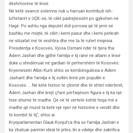
dëshmorëve të lirisë.
Në këtë seancë solemne nuk u harruan kontributi ish-
luftëtarët e UÇK-së, të cilët padrejtësisht po gjykohen në
Hagë. Po ashtu nga deputet doli porosia që të jemi së
bashku me miqtë, të cilët i kemi pasur dhe i kemi përkrah
në situatat më të vështira dhe me ta të ruhet miqësia.
Presidentja e Kosovës, Vjosa Osmani ndër të tjera tha:
Adem Jashari dhe gjithë familja e tij ranë në altarin e lirisë
duke u shndërruar në gardian të përhershëm të Kosovës.
Kryeministri Albin Kurti shtoi se këmbëngulësia e Adem
Jasharit dhe familja e tij sollën lirinë për popullin e
Kosovës. … Në këtë histori të çlirimit dhe të shtet ndërtimit,
Adem Jashari dhe krejt çfarë përfaqëson figura e tij ka një
hise shumë të madhe. Që në të vërtetë është hisja më e
madhe që mund ta ketë një njeri në historinë e vendit dhe
të kombit të tij”, shtoi ai.
Kryeparlamentari Glauk Konjufca tha se familja Jashari e
ka zbatuar parimin ideal të jetës, liri a vdekje dhe sakrifica