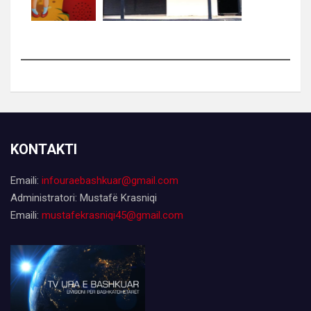
KONTAKTI
Emaili:
infouraebashkuar@gmail.com
Administratori: Mustafë Krasniqi
Emaili:
mustafekrasniqi45@gmail.com