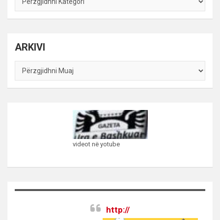
sipas
kategorive
ARKIVI
ARKIVI
videot në yotube
http://