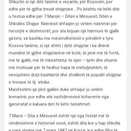
Shkurtin si një ditë tanimë e veçantë, për Kosovën, por
edhe për të gjitha trevat shqiptare… Po kështu në këtë ditë
u festua edhe për 7 Marsin – Ditën e Mësuesit, Ditën e
Shkollës Shqipe. Nxënësit shfaqën jo vetëm nderimin për
heronjtë e dëshmorët, por ata krijuan një harmoni të gjallë
gëzimi, së bashku me mësimdhënësit e prindërit e tyre.
Kosova tanimë, si një shtet i dytë shqiptar i ka dhënë
mundësi të gjithë shqiptarëve në botë, të jenë më të fortë,
më të gjallë, më të mbështetur te njëri – tjetri dhe shumë
më motivuar për të hedhur hapa të mëtutjeshëm, të
nevojshëm drejt bashkimit dhe zhvillimit të popullit shqiptar
e trevave të tij etnike.
Manifestimi qe plot gjallëri duke shfaqur jo vetëm
krenarinë, por edhe atë vazhdimësinë koherente nga
gjeneratat e kaluara deri te këto tanishmet.
7 Marsi – Dita e Mësuesit është një nga festat më të
rëndësishme e historisë sonë, është dita kur u hap shkolla
e parë shqipe më 7 mars 1887 në Korçë, kur edhe filloi të