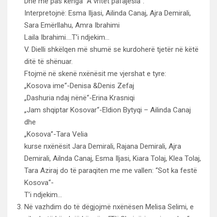
Dhe më pas kënga ’’A vritet pafajësia”:
Interpretojnë: Esma Iljasi, Ailinda Canaj, Ajra Demirali,
Sara Emërllahu, Amra Ibrahimi
Laila Ibrahimi….T’i ndjekim…
V. Dielli shkëlqen më shumë se kurdoherë tjetër në këtë
ditë të shënuar.
Ftojmë në skenë nxënësit me vjershat e tyre:
„Kosova ime“-Denisa &Denis Zefaj
„Dashuria ndaj nënë“-Erina Krasniqi
„Jam shqiptar Kosovar“-Eldion Bytyqi – Ailinda Canaj
dhe
„Kosova”-Tara Velia
kurse nxënësit Jara Demirali, Rajana Demirali, Ajra
Demirali, Ailnda Canaj, Esma Iljasi, Kiara Tolaj, Klea Tolaj,
Tara Aziraj do të paraqiten me me vallen: “Sot ka festë
Kosova“-
T’i ndjekim…
Në vazhdim do të dëgjojmë nxënësen Melisa Selimi, e