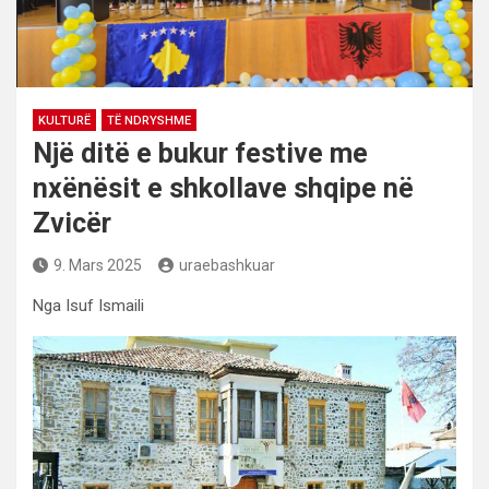
KULTURË
TË NDRYSHME
Një ditë e bukur festive me
nxënësit e shkollave shqipe në
Zvicër
9. Mars 2025
uraebashkuar
Nga Isuf Ismaili