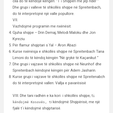
cila do të këndojë këngën: “T`i Shqipëri me jep nder “
Dhe grupi i valleve të shkollës shqipe në Spreitenbach,
do të interpretojnë një valle popullore.
VII.
Vazhdojmë programin me nxënësit:
Gjuha shqipe – Drin Demaj, Melodi Maloku dhe Jon
Kyreziu
Për flamur shqiptari s`fal – Aron Abazi
Kurse nxënësja e shkollës shqipe në Spreitenbach Tana
Limoni do të këndoj këngën “Në grykë të Kaçanikut “
Dhe grupi i vajzave të shkollës shqipe në Neunhof dhe
Spreitenbach këndojnë këngën për Adem Jasharin.
Kurse grupi i vajzave të shkollës shqipe në Spreitenabch
do të interpretojnë vallen: Vallja e pavarësisë
VIII. Dhe tani radhën e ka kori i shkollës shqipe, t
i
i këndojmë Shqipërisë, me një
këndojmë Kosovës, t
fjalë t`i këndojmë shqiptarisë.