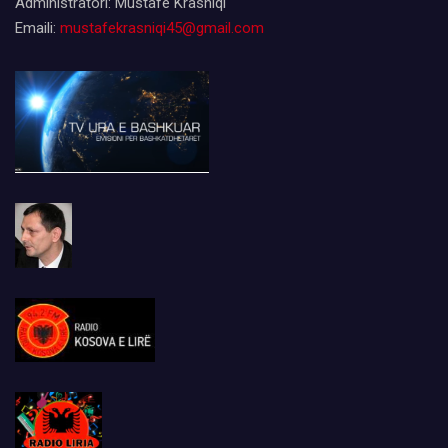
Administratori: Mustafë Krasniqi
Emaili:
mustafekrasniqi45@gmail.com