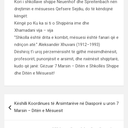
Kori i shkollave shqipe Neuenhof dhe Spreitenbach nën
drejtimin e mësueses Qefsere Sejdiu, do të këndojnë
këngët:
Këngë po Ku ka si ti o Shqipëria ime dhe
Xhamadani vija – vija
”Shkolla është drita e kombit, mësuesi është fanari që e
ndriçon atë.” Aleksandër Xhuvani (1912–1993)
Dëshiroj t’i uroj përzemërsisht të gjithë mësimdhënësit,
profesorët, punonjësit e arsimit, dhe nxënësit shqiptarë,
kudo që janë: Gëzuar 7 Marsin – Ditën e Shkollës Shqipe
dhe Ditën e Mësuesit!
Lëvizje
Këshilli Koordinues të Arsimtarëve në Diasporë u uron 7
te
Marsin – Ditën e Mësuesit
postimet