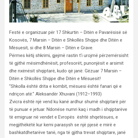
Festë e organizuar për 17 Shkurtin – Ditën e Pavarësisë së
Kosovës, 7 Marsin – Ditën e Shkollës Shqipe dhe Ditën e
Mësuesit, si dhe 8 Marsin – Ditën e Grave.
Përmes këtij shkrimi, gjejmë rastin t’i urojmë përzemërsisht
të gjithë mësimdhënësit, profesorët, punonjësit e arsimit
dhe nxënësit shqiptarë, kudo që janë: Gëzuar 7 Marsin –
Ditën e Shkollës Shqipe dhe Ditën e Mësuesit!
”Shkolla është drita e kombit, mësuesi është fanari që e
ndriçon atë.” Aleksandër Xhuvani (1912–1993)
Zvicra është një vend ku kanë ardhur shumë shqiptarë për
të punuar e jetuar. Ndonëse numri kaq i madh i shqiptarëve
të emigruar në vendet e Evropës është shqetësues, e
megjithëkëtë kur kemi parasysh se një pjesë e mirë e
bashkatdhetarëve tanë, nga të gjitha trevat shqiptare, janë