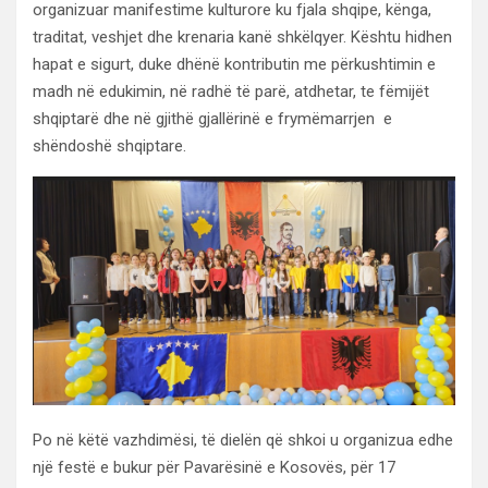
organizuar manifestime kulturore ku fjala shqipe, kënga,
traditat, veshjet dhe krenaria kanë shkëlqyer. Kështu hidhen
hapat e sigurt, duke dhënë kontributin me përkushtimin e
madh në edukimin, në radhë të parë, atdhetar, te fëmijët
shqiptarë dhe në gjithë gjallërinë e frymëmarrjen e
shëndoshë shqiptare.
Po në këtë vazhdimësi, të dielën që shkoi u organizua edhe
një festë e bukur për Pavarësinë e Kosovës, për 17