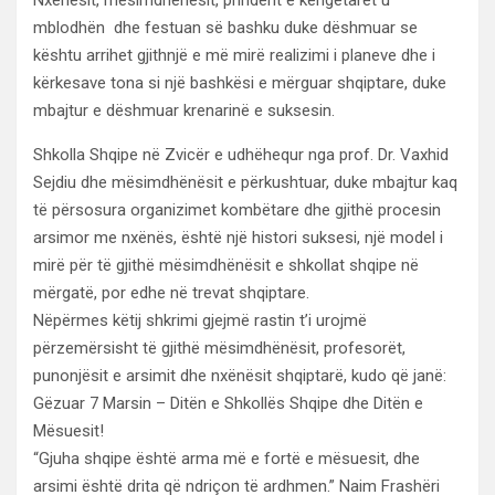
Nxënësit, mësimdhënësit, prindërit e këngëtarët u
mblodhën dhe festuan së bashku duke dëshmuar se
kështu arrihet gjithnjë e më mirë realizimi i planeve dhe i
kërkesave tona si një bashkësi e mërguar shqiptare, duke
mbajtur e dëshmuar krenarinë e suksesin.
Shkolla Shqipe në Zvicër e udhëhequr nga prof. Dr. Vaxhid
Sejdiu dhe mësimdhënësit e përkushtuar, duke mbajtur kaq
të përsosura organizimet kombëtare dhe gjithë procesin
arsimor me nxënës, është një histori suksesi, një model i
mirë për të gjithë mësimdhënësit e shkollat shqipe në
mërgatë, por edhe në trevat shqiptare.
Nëpërmes këtij shkrimi gjejmë rastin t’i urojmë
përzemërsisht të gjithë mësimdhënësit, profesorët,
punonjësit e arsimit dhe nxënësit shqiptarë, kudo që janë:
Gëzuar 7 Marsin – Ditën e Shkollës Shqipe dhe Ditën e
Mësuesit!
“Gjuha shqipe është arma më e fortë e mësuesit, dhe
arsimi është drita që ndriçon të ardhmen.” Naim Frashëri