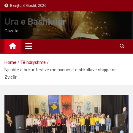
Skip
E enjte, 6 Gusht, 2026
to
content
Ura e Bashkuar
Gazeta
Home
Të ndryshme
Një ditë e bukur festive me nxënësit e shkollave shqipe në
Zvicër