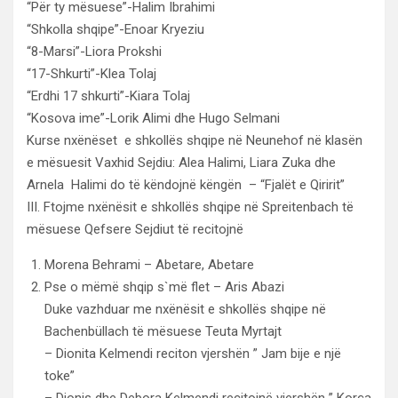
“Për ty mësuese”-Halim Ibrahimi
“Shkolla shqipe”-Enoar Kryeziu
“8-Marsi”-Liora Prokshi
“17-Shkurti”-Klea Tolaj
“Erdhi 17 shkurti”-Kiara Tolaj
“Kosova ime”-Lorik Alimi dhe Hugo Selmani
Kurse nxënëset e shkollës shqipe në Neunehof në klasën
e mësuesit Vaxhid Sejdiu: Alea Halimi, Liara Zuka dhe
Arnela Halimi do të këndojnë këngën – “Fjalët e Qiririt”
III. Ftojme nxënësit e shkollës shqipe në Spreitenbach të
mësuese Qefsere Sejdiut të recitojnë
Morena Behrami – Abetare, Abetare
Pse o mëmë shqip s`më flet – Aris Abazi
Duke vazhduar me nxënësit e shkollës shqipe në
Bachenbüllach të mësuese Teuta Myrtajt
– Dionita Kelmendi reciton vjershën ” Jam bije e një
toke”