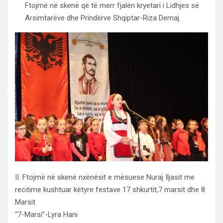
Ftojmë në skenë që të merr fjalën kryetari i Lidhjes së
Arsimtarëve dhe Prindërve Shqiptar-Riza Demaj.
II. Ftojmë në skenë nxënësit e mësuese Nuraj Iljasit me
recitime kushtuar këtyre festave 17 shkurtit,7 marsit dhe 8
Marsit
“7-Marsi”-Lyra Hani