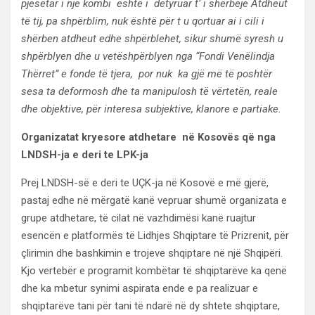
pjesëtar i një kombi është i detyruar t’ i shërbejë Atdheut
të tij, pa shpërblim, nuk është për t u qortuar ai i cili i
shërben atdheut edhe shpërblehet, sikur shumë syresh u
shpërblyen dhe u vetëshpërblyen nga “Fondi Venëlindja
Thërret” e fonde të tjera, por nuk ka gjë më të poshtër
sesa ta deformosh dhe ta manipulosh të vërtetën, reale
dhe objektive, për interesa subjektive, klanore e partiake.
Organizatat kryesore atdhetare në Kosovës që nga
LNDSH-ja e deri te LPK-ja
Prej LNDSH-së e deri te UÇK-ja në Kosovë e më gjerë,
pastaj edhe në mërgatë kanë vepruar shumë organizata e
grupe atdhetare, të cilat në vazhdimësi kanë ruajtur
esencën e platformës të Lidhjes Shqiptare të Prizrenit, për
çlirimin dhe bashkimin e trojeve shqiptare në një Shqipëri.
Kjo vertebër e programit kombëtar të shqiptarëve ka qenë
dhe ka mbetur synimi aspirata ende e pa realizuar e
shqiptarëve tani për tani të ndarë në dy shtete shqiptare,