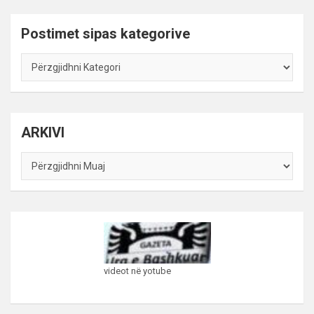
Postimet sipas kategorive
Postimet
sipas
kategorive
ARKIVI
ARKIVI
videot në yotube