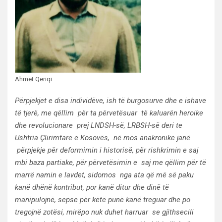
Ahmet Qeriqi
Përpjekjet e disa individëve, ish të burgosurve dhe e ishave
të tjerë, me qëllim për ta përvetësuar të kaluarën heroike
dhe revolucionare prej LNDSH-së, LRBSH-së deri te
Ushtria Çlirimtare e Kosovës, në mos anakronike janë
përpjekje për deformimin i historisë, për rishkrimin e saj
mbi baza partiake, për përvetësimin e saj me qëllim për të
marrë namin e lavdet, sidomos nga ata që më së paku
kanë dhënë kontribut, por kanë ditur dhe dinë të
manipulojnë, sepse për këtë punë kanë treguar dhe po
tregojnë zotësi, mirëpo nuk duhet harruar se g
jithsecili