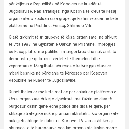
për krijimin e Republikës së Kosovës në kuadër të
Jugosllavisë. Pas arratisjes nga Kosova të kreut të kësaj
organizate, u zbuluan disa grupe, që kishin vepruar në këtë
platformë në Prishtinë, Ferizaj, Shtime e Viti.
Gjatë gjykimit të tri grupeve të kësaj organizate në shkurt
të vitit 1983, në Gjykatën e Qarkut në Prishtinë, mbrojtjes
së kësaj platforme politike i mungoi kreu dhe nuk arriti ta
demonstrojë qëllimin e vërtetë të themelimit dhe
veprimtarisë. Megjithatë, shumica e këtyre pjesëtarëve
mbeti besnikë në përkrahje të kërkesës për Kosovën
Republikë në kuadër të Jugosllavisë.
Duhet theksuar me këtë rast se për shkak se platforma e
kësaj organizate dukej e dyshimtë, me faktin se disa të
burgosur kishin qenë edhe policë dhe disa të tjerë, për
shkaqe strategjike nuk e pranuan aktivitetit, kjo organizatë
nuk gjeti shtrirje të duhur në Kosovë. Pavarësisht kësaj,
shumica e të burgosurve nga kjo organizatë kishin marrë