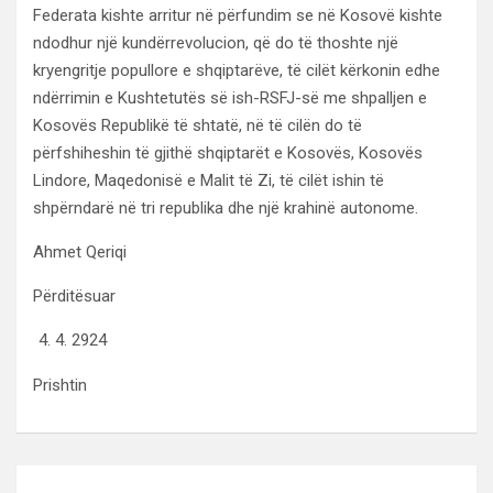
Federata kishte arritur në përfundim se në Kosovë kishte
ndodhur një kundërrevolucion, që do të thoshte një
kryengritje popullore e shqiptarëve, të cilët kërkonin edhe
ndërrimin e Kushtetutës së ish-RSFJ-së me shpalljen e
Kosovës Republikë të shtatë, në të cilën do të
përfshiheshin të gjithë shqiptarët e Kosovës, Kosovës
Lindore, Maqedonisë e Malit të Zi, të cilët ishin të
shpërndarë në tri republika dhe një krahinë autonome.
Ahmet Qeriqi
Përditësuar
4. 2924
Prishtin
Lëvizje