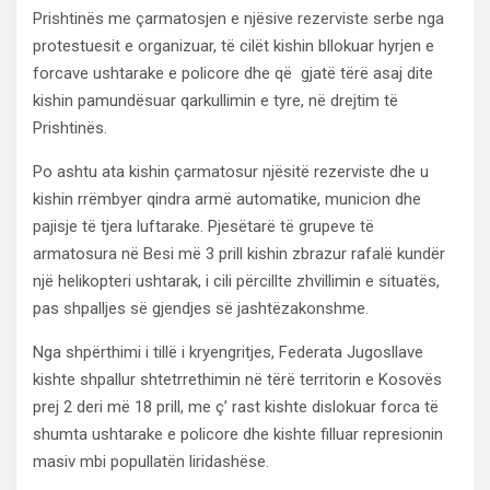
Prishtinës me çarmatosjen e njësive rezerviste serbe nga
protestuesit e organizuar, të cilët kishin bllokuar hyrjen e
forcave ushtarake e policore dhe që gjatë tërë asaj dite
kishin pamundësuar qarkullimin e tyre, në drejtim të
Prishtinës.
Po ashtu ata kishin çarmatosur njësitë rezerviste dhe u
kishin rrëmbyer qindra armë automatike, municion dhe
pajisje të tjera luftarake. Pjesëtarë të grupeve të
armatosura në Besi më 3 prill kishin zbrazur rafalë kundër
një helikopteri ushtarak, i cili përcillte zhvillimin e situatës,
pas shpalljes së gjendjes së jashtëzakonshme.
Nga shpërthimi i tillë i kryengritjes, Federata Jugosllave
kishte shpallur shtetrrethimin në tërë territorin e Kosovës
prej 2 deri më 18 prill, me ç’ rast kishte dislokuar forca të
shumta ushtarake e policore dhe kishte filluar represionin
masiv mbi popullatën liridashëse.