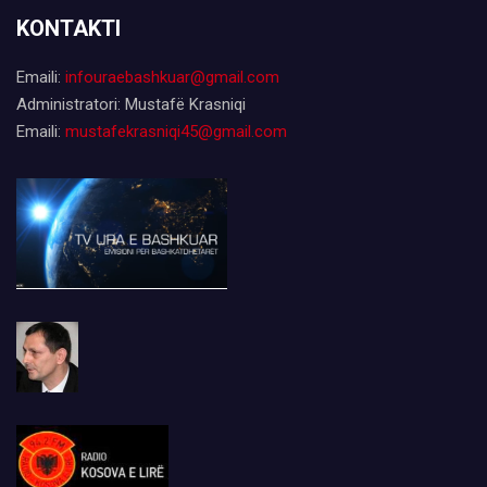
KONTAKTI
Emaili:
infouraebashkuar@gmail.com
Administratori: Mustafë Krasniqi
Emaili:
mustafekrasniqi45@gmail.com