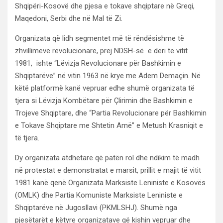
Shqipëri-Kosovë dhe pjesa e tokave shqiptare në Greqi,
Maqedoni, Serbi dhe në Mal të Zi.
Organizata që lidh segmentet më të rëndësishme të
zhvillimeve revolucionare, prej NDSH-së e deri te vitit
1981, ishte “Lëvizja Revolucionare për Bashkimin e
Shqiptarëve” në vitin 1963 në krye me Adem Demaçin. Në
këtë platformë kanë vepruar edhe shumë organizata të
tjera si Lëvizja Kombëtare për Çlirimin dhe Bashkimin e
Trojeve Shqiptare, dhe “Partia Revolucionare për Bashkimin
e Tokave Shqiptare me Shtetin Amë” e Metush Krasniqit e
të tjera.
Dy organizata atdhetare që patën rol dhe ndikim të madh
në protestat e demonstratat e marsit, prillit e majit të vitit
1981 kanë qenë Organizata Marksiste Leniniste e Kosovës
(OMLK) dhe Partia Komuniste Marksiste Leniniste e
Shqiptarëve në Jugosllavi (PKMLSHJ). Shumë nga
pjesëtarët e këtyre organizatave që kishin vepruar dhe