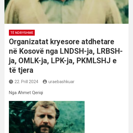
TË NDRYSHME
Organizatat kryesore atdhetare
në Kosovë nga LNDSH-ja, LRBSH-
ja, OMLK-ja, LPK-ja, PKMLSHJ e
të tjera
22. Prill 2024
uraebashkuar
Nga Ahmet Qeriqi