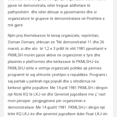
pjesë në demonstrata, ishin treguar atdhetarë të
pathyeshëm dhe ishin dënuar si pjesëmarrës dhe si
organizatorë të grupeve të demonstratave në Prishtinë e
më gjerë.
Njëri prej themeluesve të kësaj organizate, veprimtari,
Osman Osmani, shkruan se “Në demonstratat 11 dhe 26
marsit, si dhe ato të 1,2 e 3 prillit të vitit 1981 pjesëtarët e
PKMLSH morën pjesë aktive në organizimin e tyre dhe
plasimin e platformës dhe kërkesave të PKMLSHJ-ës.
PKMLSHJ ishte e vetmja organizatë politike që përmes
programit të saj shtronte çështjen e republikës. Programi i
saj partiak u përkrah nga populli dhe u shndërrua në
kërkesë gjithë popullore. Me 14 prill 1981 PKMLSH i dërgon
një Notë KQ të LKJ-së dhe Qeverisë jugosllave me ç‘ rast
mori përsipër përgjegjësinë për organizimin e
demonstratave. Me 14 gusht 1981 PKMLSHJ i dërgoi një
letër KQ LKJ-ës dhe qeverisë jugosllave duke ftuar LKJ-ën