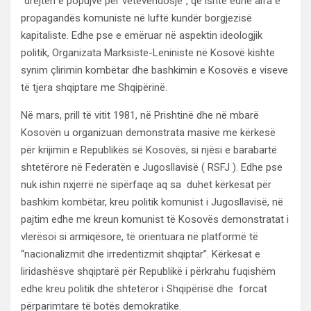
“drejtën e popujve për vetëvendosje”, që ishte edhe alfa e
propagandës komuniste në luftë kundër borgjezisë
kapitaliste. Edhe pse e emëruar në aspektin ideologjik
politik, Organizata Marksiste-Leniniste në Kosovë kishte
synim çlirimin kombëtar dhe bashkimin e Kosovës e viseve
të tjera shqiptare me Shqipërinë.
Në mars, prill të vitit 1981, në Prishtinë dhe në mbarë
Kosovën u organizuan demonstrata masive me kërkesë
për krijimin e Republikës së Kosovës, si njësi e barabartë
shtetërore në Federatën e Jugosllavisë ( RSFJ ). Edhe pse
nuk ishin nxjerrë në sipërfaqe aq sa duhet kërkesat për
bashkim kombëtar, kreu politik komunist i Jugosllavisë, në
pajtim edhe me kreun komunist të Kosovës demonstratat i
vlerësoi si armiqësore, të orientuara në platformë të
“nacionalizmit dhe irredentizmit shqiptar”. Kërkesat e
liridashësve shqiptarë për Republikë i përkrahu fuqishëm
edhe kreu politik dhe shtetëror i Shqipërisë dhe forcat
përparimtare të botës demokratike.