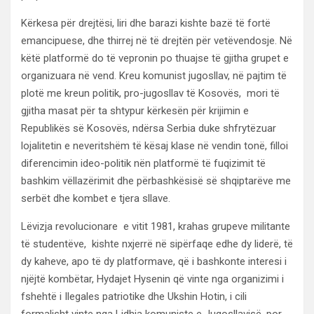
Kërkesa për drejtësi, liri dhe barazi kishte bazë të fortë
emancipuese, dhe thirrej në të drejtën për vetëvendosje. Në
këtë platformë do të vepronin po thuajse të gjitha grupet e
organizuara në vend. Kreu komunist jugosllav, në pajtim të
plotë me kreun politik, pro-jugosllav të Kosovës, mori të
gjitha masat për ta shtypur kërkesën për krijimin e
Republikës së Kosovës, ndërsa Serbia duke shfrytëzuar
lojalitetin e neveritshëm të kësaj klase në vendin tonë, filloi
diferencimin ideo-politik nën platformë të fuqizimit të
bashkim vëllazërimit dhe përbashkësisë së shqiptarëve me
serbët dhe kombet e tjera sllave.
Lëvizja revolucionare e vitit 1981, krahas grupeve militante
të studentëve, kishte nxjerrë në sipërfaqe edhe dy liderë, të
dy kaheve, apo të dy platformave, që i bashkonte interesi i
njëjtë kombëtar, Hydajet Hysenin që vinte nga organizimi i
fshehtë i Ilegales patriotike dhe Ukshin Hotin, i cili