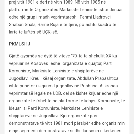
prej vitit 1981 e deri në vitin 1989. Në vitin 1985 në
platformë të Organizatës Marksiste Leniniste ishte dënuar
edhe një grup i madh veprimtarësh: Fehmi Lladrovci,
Shaban Shala, Ramë Buja e të tjerë, po ashtu kuadro të
lartë të luftës së UÇK-së.
PKMLSHJ
Gjatë gjysmës së dytë të viteve ’70-të të shekullit XX ka
vepruar në Kosovës edhe organizata e quajtur, Parti
Komuniste, Marksiste Leniniste e shqiptarëve në
Jugosllavi. Kreu i kësaj organizate, Abdullah Prapashtica
ishte punëtor i sigurimit jugosllav në Prishtinë. Ai krahas
veprimtarisë legale në UDB, del se kishte krijuar edhe një
organizatë të fshehtë në platformë të lidhjes Komuniste, të
ideuar si Parti Komuniste, Marksiste Leniniste e
shqiptarëve në Jugosllavi. Kjo organizatë pas
demonstratave të vitit 1981 mori përsipër edhe organizimin
e një segmenti demonstratave si dhe lansimin e kërkesës