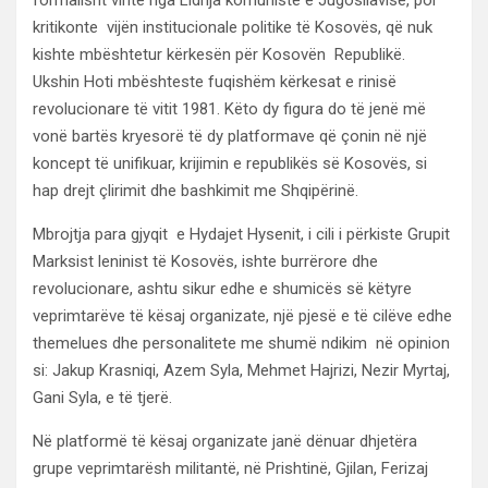
formalisht vinte nga Lidhja komuniste e Jugosllavisë, por
kritikonte vijën institucionale politike të Kosovës, që nuk
kishte mbështetur kërkesën për Kosovën Republikë.
Ukshin Hoti mbështeste fuqishëm kërkesat e rinisë
revolucionare të vitit 1981. Këto dy figura do të jenë më
vonë bartës kryesorë të dy platformave që çonin në një
koncept të unifikuar, krijimin e republikës së Kosovës, si
hap drejt çlirimit dhe bashkimit me Shqipërinë.
Mbrojtja para gjyqit e Hydajet Hysenit, i cili i përkiste Grupit
Marksist leninist të Kosovës, ishte burrërore dhe
revolucionare, ashtu sikur edhe e shumicës së këtyre
veprimtarëve të kësaj organizate, një pjesë e të cilëve edhe
themelues dhe personalitete me shumë ndikim në opinion
si: Jakup Krasniqi, Azem Syla, Mehmet Hajrizi, Nezir Myrtaj,
Gani Syla, e të tjerë.
Në platformë të kësaj organizate janë dënuar dhjetëra
grupe veprimtarësh militantë, në Prishtinë, Gjilan, Ferizaj