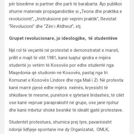
për bisedime si partner dhe parti të barabarta. Ajo publikoi
shumë materiale propagandistike si „Teoria dhe praktika e
revolucionit“, „Instruksione për veprim praktik“, Revistat
“Revolucioni” dhe “Zëri i Atdheut”, etj.
Grupet revolucionare, jo ideologjike, të studentëve
Një rol të veçantë në protestat e demonstratat e marsit,
prillit e majit të vitit 1981, kanë luajtur qindra e mijëra
studentë jo vetëm të Kosovës por edhe studentë nga
Maqedonia që studionin në Kosovës, pastaj nga tri
Komunat e Kosovës Lindore dhe nga Mali i Zi. Në protesta
kanë marrë pjesë edhe mijëra nxënës, kryesisht të
shkollave të mesme, punëtorë e qytetarë liridashës, të cilët
ose kanë vepruar paraprakisht në grupe, ose janë njohur
dhe kanë mbetur shokë besnikë të idealit gjatë protestave.
Studentët protestues, shumica prej tyre, pavarësisht
ndonjë lidhjeje spontane me dy Organizatat, OMLK,