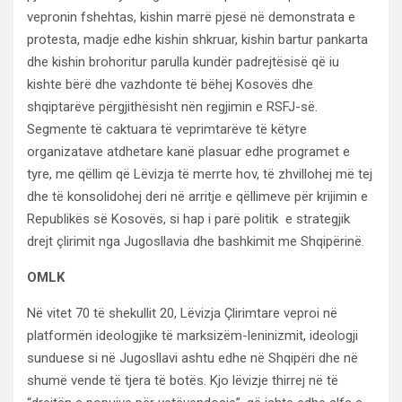
vepronin fshehtas, kishin marrë pjesë në demonstrata e
protesta, madje edhe kishin shkruar, kishin bartur pankarta
dhe kishin brohoritur parulla kundër padrejtësisë që iu
kishte bërë dhe vazhdonte të bëhej Kosovës dhe
shqiptarëve përgjithësisht nën regjimin e RSFJ-së.
Segmente të caktuara të veprimtarëve të këtyre
organizatave atdhetare kanë plasuar edhe programet e
tyre, me qëllim që Lëvizja të merrte hov, të zhvillohej më tej
dhe të konsolidohej deri në arritje e qëllimeve për krijimin e
Republikës së Kosovës, si hap i parë politik e strategjik
drejt çlirimit nga Jugosllavia dhe bashkimit me Shqipërinë.
OMLK
Në vitet 70 të shekullit 20, Lëvizja Çlirimtare veproi në
platformën ideologjike të marksizëm-leninizmit, ideologji
sunduese si në Jugosllavi ashtu edhe në Shqipëri dhe në
shumë vende të tjera të botës. Kjo lëvizje thirrej në të