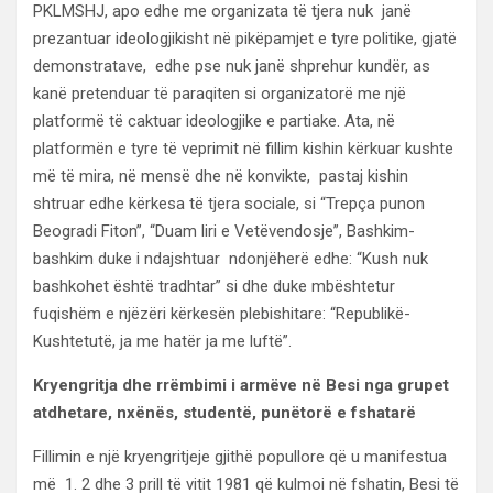
PKLMSHJ, apo edhe me organizata të tjera nuk janë
prezantuar ideologjikisht në pikëpamjet e tyre politike, gjatë
demonstratave, edhe pse nuk janë shprehur kundër, as
kanë pretenduar të paraqiten si organizatorë me një
platformë të caktuar ideologjike e partiake. Ata, në
platformën e tyre të veprimit në fillim kishin kërkuar kushte
më të mira, në mensë dhe në konvikte, pastaj kishin
shtruar edhe kërkesa të tjera sociale, si “Trepça punon
Beogradi Fiton”, “Duam liri e Vetëvendosje”, Bashkim-
bashkim duke i ndajshtuar ndonjëherë edhe: “Kush nuk
bashkohet është tradhtar” si dhe duke mbështetur
fuqishëm e njëzëri kërkesën plebishitare: “Republikë-
Kushtetutë, ja me hatër ja me luftë”.
Kryengritja dhe rrëmbimi i armëve në Besi nga grupet
atdhetare, nxënës, studentë, punëtorë e fshatarë
Fillimin e një kryengritjeje gjithë popullore që u manifestua
më 1. 2 dhe 3 prill të vitit 1981 që kulmoi në fshatin, Besi të