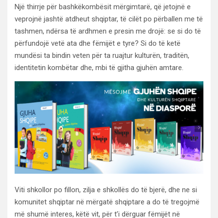
Një thirrje për bashkëkombësit mërgimtarë, që jetojnë e
veprojnë jashtë atdheut shqiptar, të cilët po përballen me të
tashmen, ndërsa të ardhmen e presin me drojë: se si do të
përfundojë vetë ata dhe fëmijët e tyre? Si do të ketë
mundësi ta bindin veten për ta ruajtur kulturën, traditën,
identitetin kombëtar dhe, mbi të gjitha gjuhën amtare.
Viti shkollor po fillon, zilja e shkollës do të bjerë, dhe ne si
komunitet shqiptar në mërgatë shqiptare a do të tregojmë
më shumë interes, këtë vit, për t’i dërguar fëmijët në