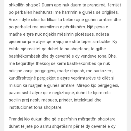
shkollën shqipe? Duam apo nuk duam ta pranojmë, fëmijët
po përballen heshturazi me harrimin e gjuhës së origjinës.
Brezi i dytë sikur ka filluar ta belbëzojnë gjuhën amtare dhe
po përballet me asimilimin e përditshëm. Një pjesa e
madhe e tyre nuk ndjekin mësimin plotësues, ndërsa
pjesëmarrja e atyre që e vijojnë është tepër simbolike. Ky
është një realitet që duhet të na shqetësoj të gjithë
bashkëkombësit dhe dy qeveritë e dy vendeve tona. Dhe,
me keqardhje theksoj se kemi bashkëkombës që nuk
ndiejnë asnjë përgjegjësi; madje shpesh, me sarkazëm,
kundërshtojnë përpjekjet e atyre veprimtarëve të cilët si
mision ka ruajtjen e gjuhës amtare. Mirëpo kjo përgjegjësi,
pavarësisht atyre që e neglizhojnë, duhet të bjerë mbi
secilin prej nesh; mësues, prindër, intelektual dhe
institucionet tona shqiptare.
Prandaj kjo dukuri dhe që e përfshin mërgatën shqiptare
duhet të jetë po ashtu shqetësim për të dy qeveritë e dy