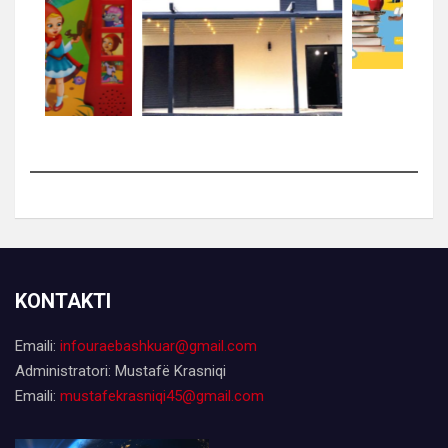
KONTAKTI
Emaili:
infouraebashkuar@gmail.com
Administratori: Mustafë Krasniqi
Emaili:
mustafekrasniqi45@gmail.com