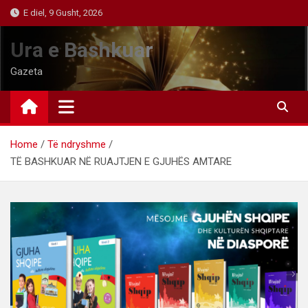
Skip
E diel, 9 Gusht, 2026
to
content
Ura e Bashkuar
Gazeta
Home
Të ndryshme
TË BASHKUAR NË RUAJTJEN E GJUHËS AMTARE