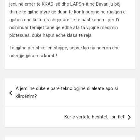
jeni, në emër të KKAD-së dhe LAPSh-it në Bavari ju bëj
thirrje të gjithë atyre që duan të kontribuojnë në ruajtjen e
gjuhës dhe kulturës shqiptare: le të bashkohemi për t’i
ndihmuar fëmijët tanë që edhe ata ta vijojnë mësimin
plotësues, duke hapur edhe klasa të reja.
Të gjithë për shkollën shqipe, sepse kjo na nderon dhe
ndërgjegjëson si komb!
Lëvizje
A jemi ne duke e parë teknologjinë si aleate apo si
te
kërcënim?
postimet
Kur e vërteta heshtet, libri flet