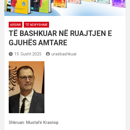
ARSIMI
TË NDRYSHME
TË BASHKUAR NË RUAJTJEN E
GJUHËS AMTARE
15. Gusht 2025
uraebashkuar
Shkruan: Mustafë Krasniqi