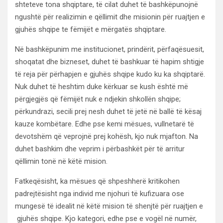
shteteve tona shqiptare, të cilat duhet të bashkëpunojnë
ngushtë për realizimin e qëllimit dhe misionin për ruajtjen e
gjuhës shqipe te fëmijët e mërgatës shqiptare.
Në bashkëpunim me institucionet, prindërit, përfaqësuesit,
shoqatat dhe bizneset, duhet të bashkuar të hapim shtigje
të reja për përhapjen e gjuhës shqipe kudo ku ka shqiptarë.
Nuk duhet të heshtim duke kërkuar se kush është më
përgjegjës që fëmijët nuk e ndjekin shkollën shqipe;
përkundrazi, secili prej nesh duhet të jetë në ballë të kësaj
kauze kombëtare. Edhe pse kemi mësues, vullnetarë të
devotshëm që veprojnë prej kohësh, kjo nuk mjafton. Na
duhet bashkim dhe veprim i përbashkët për të arritur
qëllimin tonë në këtë mision.
Fatkeqësisht, ka mësues që shpeshherë kritikohen
padrejtësisht nga individ me njohuri të kufizuara ose
mungesë të idealit në këtë mision të shenjtë për ruajtjen e
gjuhës shqipe. Kjo kategori, edhe pse e vogël në numër,