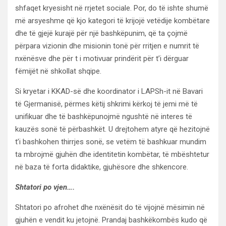
shfaqet kryesisht në rrjetet sociale. Por, do të ishte shumë
më arsyeshme që kjo kategori të krijojë vetëdije kombëtare
dhe të gjejë kurajë për një bashkëpunim, që ta çojmë
përpara vizionin dhe misionin tonë për rritjen e numrit të
nxënësve dhe për t i motivuar prindërit për t’i dërguar
fëmijët në shkollat shqipe.
Si kryetar i KKAD-së dhe koordinator i LAPSh-it në Bavari
të Gjermanisë, përmes këtij shkrimi kërkoj të jemi më të
unifikuar dhe të bashkëpunojmë ngushtë në interes të
kauzës sonë të përbashkët. U drejtohem atyre që hezitojnë
t’i bashkohen thirrjes sonë, se vetëm të bashkuar mundim
ta mbrojmë gjuhën dhe identitetin kombëtar, të mbështetur
në baza të forta didaktike, gjuhësore dhe shkencore.
Shtatori po vjen….
Shtatori po afrohet dhe nxënësit do të vijojnë mësimin në
gjuhën e vendit ku jetojnë. Prandaj bashkëkombës kudo që