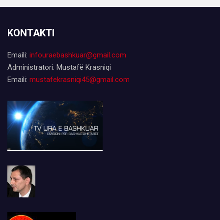
KONTAKTI
Emaili:
infouraebashkuar@gmail.com
Administratori: Mustafë Krasniqi
Emaili:
mustafekrasniqi45@gmail.com