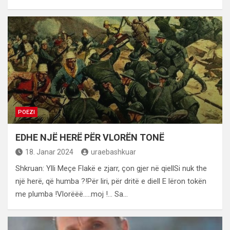
POEZI
EDHE NJË HERË PËR VLORËN TONË
18. Janar 2024
uraebashkuar
Shkruan: Ylli Meçe Flakë e zjarr, çon gjer në qiellSi nuk the
një herë, që humba ?!Për liri, për dritë e diell E lëron tokën
me plumba !Vlorëëë…..moj !… Sa…