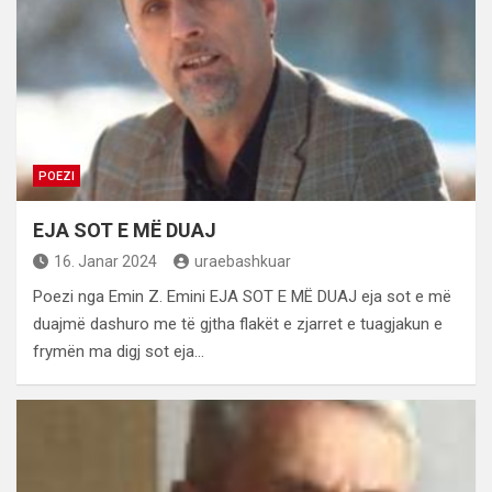
POEZI
EJA SOT E MË DUAJ
16. Janar 2024
uraebashkuar
Poezi nga Emin Z. Emini EJA SOT E MË DUAJ eja sot e më
duajmë dashuro me të gjtha flakët e zjarret e tuagjakun e
frymën ma digj sot eja…