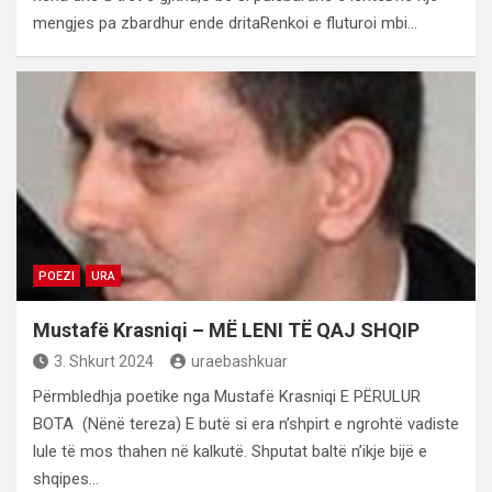
mengjes pa zbardhur ende dritaRenkoi e fluturoi mbi…
POEZI
URA
Mustafë Krasniqi – MË LENI TË QAJ SHQIP
3. Shkurt 2024
uraebashkuar
Përmbledhja poetike nga Mustafë Krasniqi E PËRULUR
BOTA (Nënë tereza) E butë si era n’shpirt e ngrohtë vadiste
lule të mos thahen në kalkutë. Shputat baltë n’ikje bijë e
shqipes…