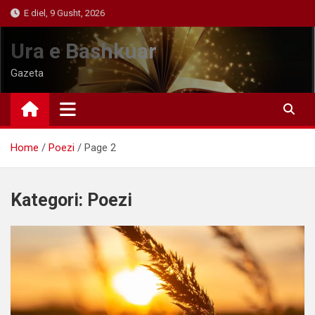
Skip
E diel, 9 Gusht, 2026
to
content
Ura e Bashkuar
Gazeta
Home
Poezi
Page 2
Kategori:
Poezi