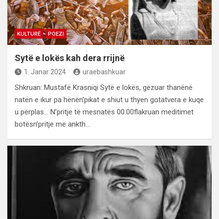
KULTURË
POEZI
Sytë e lokës kah dera rrijnë
1. Janar 2024
uraebashkuar
Shkruan: Mustafë Krasniqi Sytë e lokës, gëzuar thanënë
natën e ikur pa hënën’pikat e shiut u thyen gotatvera e kuqe
u përplas… N’pritje të mesnatës 00:00flakruan meditimet
botësn’pritje me ankth…