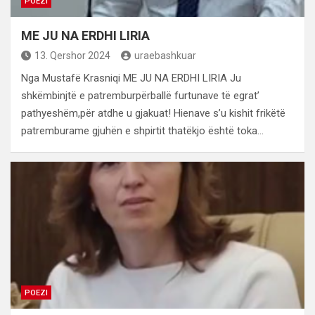
POEZI
ME JU NA ERDHI LIRIA
13. Qershor 2024
uraebashkuar
Nga Mustafë Krasniqi ME JU NA ERDHI LIRIA Ju
shkëmbinjtë e patremburpërballë furtunave të egrat’
pathyeshëm,për atdhe u gjakuat! Hienave s’u kishit frikëtë
patremburame gjuhën e shpirtit thatëkjo është toka…
POEZI