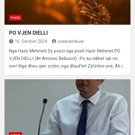
POEZI
PO VJEN DIELLI
16. Qershor 2024
uraebashkuar
Nga Hazir Mehmeti Dy poezi nga poeti Hazir Mehmet PO
VJEN DIELLI (At Antonio Belluscit) -Po ku ndihet një zë,
ore!-Nga dheu vjen zotëri, nga dheuFlet ZëUrtësi ynë, Ati i…