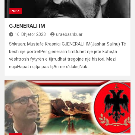
POEZI
GJENERALI IM
16. Dhjetor 2023
uraebashkuar
Shkruan: Mustafë Krasniqi GJENERALI IM(Jashar Salihu) Të
bësh një portretPër gjeneralin timDuhet një jetë kohe,ta
vështrosh fytyrën e tijrrudhat tregojnë një histori. Mezi
ecjaHapat i qitja pas tijAi më s’dukejNuk…