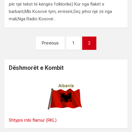
për një tekst të këngës folklorike) Kur nga flakët e
barbarit,Mbi Kosovë tym, errësirë,Seç jehoi një zë nga
mali,Nga Radio Kosovë…
Faqosje
Previous
1
2
postimesh
Dëshmorët e Kombit
Shtypni mbi flamur (RKL)