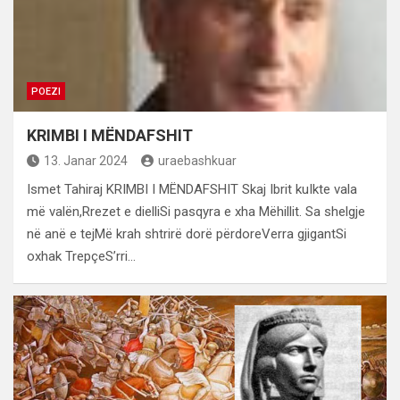
POEZI
KRIMBI I MËNDAFSHIT
13. Janar 2024
uraebashkuar
Ismet Tahiraj KRIMBI I MËNDAFSHIT Skaj Ibrit kuIkte vala
më valën,Rrezet e dielliSi pasqyra e xha Mëhillit. Sa shelgje
në anë e tejMë krah shtrirë dorë përdoreVerra gjigantSi
oxhak TrepçeS’rri…