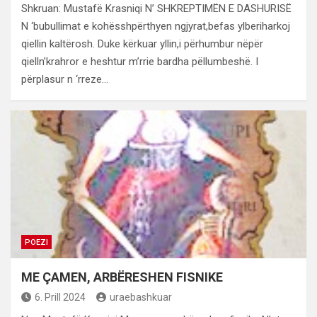
Shkruan: Mustafë Krasniqi N’ SHKREPTIMËN E DASHURISË
N ‘bubullimat e kohësshpërthyen ngjyrat,befas ylberiharkoj
qiellin kaltërosh. Duke kërkuar yllin,i përhumbur nëpër
qielln’krahror e heshtur m’rrie bardha pëllumbeshë. I
përplasur n ‘rreze…
POEZI
ME ÇAMEN, ARBËRESHEN FISNIKE
6. Prill 2024
uraebashkuar