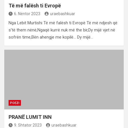
Të më falësh ti Evropë
6. Nëntor 2023
uraebashkuar
Nga Lebit Murtishi Të më falësh ti Evropë Të më ndjesh që
s’të them nënë,Ngaqë kurrë nuk më the bir,Dy mijë vjet në
sofrën time,Bën ahengje me kopilë… Dy mijë…
POEZI
PRANË LUMIT INN
9. Shtator 2023
uraebashkuar