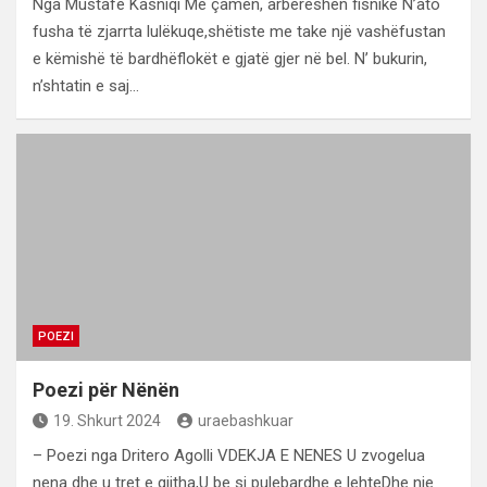
Nga Mustafë Kasniqi Me çamen, arbëreshen fisnike N’ato
fusha të zjarrta lulëkuqe,shëtiste me take një vashëfustan
e këmishë të bardhëflokët e gjatë gjer në bel. N’ bukurin,
n’shtatin e saj…
POEZI
Poezi për Nënën
19. Shkurt 2024
uraebashkuar
– Poezi nga Dritero Agolli VDEKJA E NENES U zvogelua
nena dhe u tret e gjitha,U be si pulebardhe e lehteDhe nje