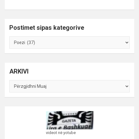
Postimet sipas kategorive
Postimet
sipas
kategorive
ARKIVI
ARKIVI
videot në yotube