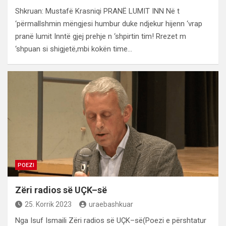
Shkruan: Mustafë Krasniqi PRANË LUMIT INN Në t
‘përmallshmin mëngjesi humbur duke ndjekur hijenn ‘vrap
pranë lumit Inntë gjej prehje n ‘shpirtin tim! Rrezet m
‘shpuan si shigjetë,mbi kokën time…
POEZI
Zëri radios së UÇK–së
25. Korrik 2023
uraebashkuar
Nga Isuf Ismaili Zëri radios së UÇK–së(Poezi e përshtatur