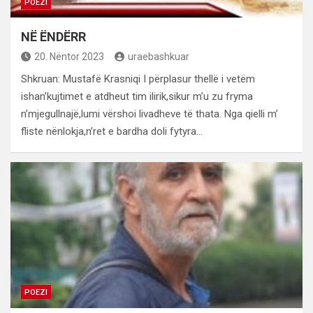
POEZI
NË ËNDËRR
20. Nëntor 2023
uraebashkuar
Shkruan: Mustafë Krasniqi I përplasur thellë i vetëm
ishan’kujtimet e atdheut tim ilirik,sikur m’u zu fryma
n’mjegullnajë,lumi vërshoi livadheve të thata. Nga qielli m’
fliste nënlokja,n’ret e bardha doli fytyra…
POEZI