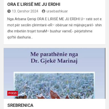
ORA E LIRISË ME JU ERDHI
13. Qershor 2024
uraebashkuar
Nga Arbana Qeriqi ORA E LIRISË ME JU ERDHI U– ratë sot e
mot për secilin çlirimtarë-eR– obëruar në mijëvjeçarëI- shin
dhe mbetën trojet tonaM– bushur varreE- përjetshme
qoftë dashuria…
POEZI
SREBRENICA